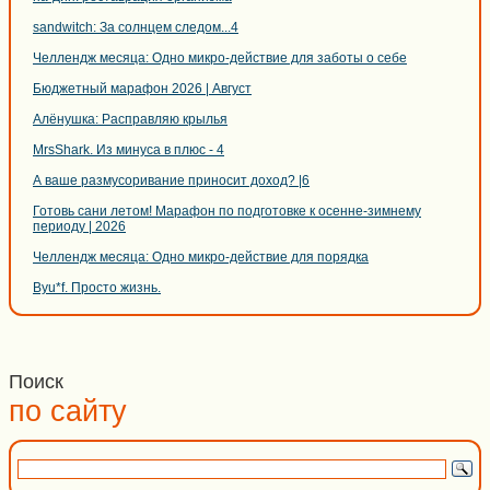
sandwitch: За солнцем следом...4
Челлендж месяца: Одно микро-действие для заботы о себе
Бюджетный марафон 2026 | Август
Алёнушка: Расправляю крылья
MrsShark. Из минуса в плюс - 4
А ваше размусоривание приносит доход? |6
Готовь сани летом! Марафон по подготовке к осенне-зимнему
периоду | 2026
Челлендж месяца: Одно микро-действие для порядка
Byu*f. Просто жизнь.
Поиск
по сайту