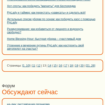
Хот-споты: как победить "магниты" для беспорядка
FlyLady и таймер: как перестать «зависать» и сделать всё!
Детальные списки уборки по зонам: как победить хаос с помощью
FlyLady
Размусоривание: как избавиться от лишнего и вздохнуть
свободно?
Home Blessing Hour: быстрая уборка – счастливый дом
Утренние и вечерние рутины FlyLady: как настроить свой
автопилот на счастье?
Страницы:
[1..10]
|
11
|
12
| 13 |
14
|
15
|
16
|
17
|
18
|
19
|
20
|
[21..26]
Форум
Обсуждают сейчас
на-дин: реставрация организма