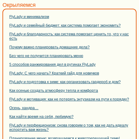
Окрыляемся
FlyLady и минимализм
FlyLady и семейный бюджет: как система помогает экономить?
FlyLady и благодарность: как система помогает ценить то, что у нас
есть
Почему важно планировать домашние дела?
Без чего не получится планировать меню
5 способов ранжирования дел в рутинах FlyLady
FlyLady: С чего начать? Краткий гайд для новичков
FlyLady и подготовка к зиме: как организовать гардероб и дом?
Как осенью создать атмосферу тепла и комфорта
FlyLady и мотивация: как не потерять энтузиазм на пути к порядку?
Осень, хандра…
Как найти время на себя, любимую?
FlyLady и перфекционизм: снова говорим о том, как не дать идеалу
испортить вам жизнь?
Планирование меню: возвращаемся к животрепещущей теме!