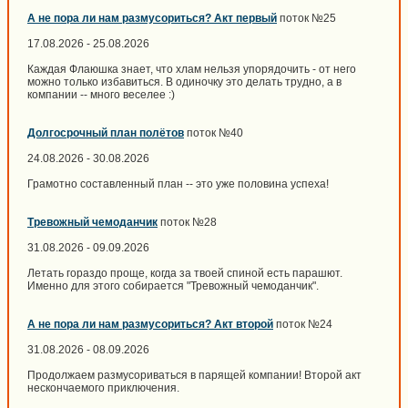
А не пора ли нам размусориться? Акт первый
поток №25
17.08.2026 - 25.08.2026
Каждая Флаюшка знает, что хлам нельзя упорядочить - от него
можно только избавиться. В одиночку это делать трудно, а в
компании -- много веселее :)
Долгосрочный план полётов
поток №40
24.08.2026 - 30.08.2026
Грамотно составленный план -- это уже половина успеха!
Тревожный чемоданчик
поток №28
31.08.2026 - 09.09.2026
Летать гораздо проще, когда за твоей спиной есть парашют.
Именно для этого собирается "Тревожный чемоданчик".
А не пора ли нам размусориться? Акт второй
поток №24
31.08.2026 - 08.09.2026
Продолжаем размусориваться в парящей компании! Второй акт
нескончаемого приключения.