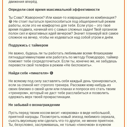
движения вперёд.
Определи своё время максимальной эффективности
Ты Сова? Жаворонок? Или какая-то извращенная их комбинация?
😂 Не стоит пытаться приспособиться под общепринятый режим
работы, если это не комфортно для тебя. Если утро – это твоё
время подвига, начинай его с самых сложных задач! Твой организм
полон сил и креативных идей вечером? Значит планируй всё самое
сложное на вечер, чтобы не издеваться над собой утром и днём.
Подружись с таймером
Не важно, будешь ли ты работать любимыми всеми Флаюшками
пятнадцатиминутками или работать по методу Помодорро, таймер
поможет тебе сосредоточиться. Если ты, конечно же, не забудешь
перевести свой телефон в режим «Не беспокоить».
Найди себе «пинателя» 😅
Не всякому под силу заставлять себя каждый день тренироваться,
если за спиной нет строгого тренера. Расскажи кому-нибудь из
своих близких о своей цели или планах и попроси его стать твоим
«тренером», который не даст тебе расслабиться и позволить
одержать верх твоей прокрастинации.
Не забывай о вознаграждении
Пусть перед твоим носом висит «морковка» в виде небольшой,
приятной награды. Посмотреть новый эпизод любимого сериала,
съесть вкусняшку или сделать что-то другое, не менее приятное.
Ты, безусловно, заслуживаешь, не только «пиночков» в нужном