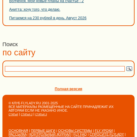
Волченок. Мои новые планы на счастье - 2
Анитта: хочу того, что делаю.
Питаемся на 230 рублей в день. Август 2026
Поиск
по сайту
Полная версия
© КЛУБ FLYLADY.RU 2001-2025
ВСЕ МАТЕРИАЛЫ РАЗМЕЩЁННЫЕ НА САЙТЕ ПРИНАДЛЕЖАТ ИХ
АВТОРАМ ЕСЛИ НЕ УКАЗАНО ИНОЕ.
|
|
СТАТЬИ
СТАТЬИ-2
СТАТЬИ-3
ОСНОВНАЯ
|
ПЕРВЫЕ ШАГИ
|
ОСНОВЫ СИСТЕМЫ
|
FLY УРОКИ
|
РАССЫЛКА
|
КОНТРОЛЬНЫЙ ЖУРНАЛ
|
FLY FAQ
|
СПРОСИТЕ FLYLADY
|