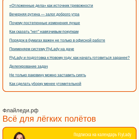
«Отложенные дела» как источник тревожности
Вечерняя рутина — залог доброго утра
Почему постепенные изменения лучше
Как сказать "нет" навязчивым покупкам
Порядок в бумагах важен не только в офисной работе
Применяем систему FlyLady на даче
FlyLady и подготовка к Новому году: как начать готовиться заранее?
Делегирование задач
Не только раковину можно заставить сиять
Как сделать уборку менее утомительной
Флайледи.рф
Всё для лёгких полётов
Подписка на календарь FlyLady