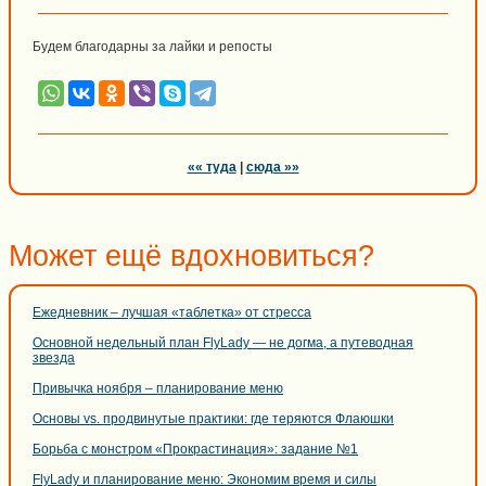
Будем благодарны за лайки и репосты
«« туда
|
сюда »»
Может ещё вдохновиться?
Ежедневник – лучшая «таблетка» от стресса
Основной недельный план FlyLady — не догма, а путеводная
звезда
Привычка ноября – планирование меню
Основы vs. продвинутые практики: где теряются Флаюшки
Борьба с монстром «Прокрастинация»: задание №1
FlyLady и планирование меню: Экономим время и силы