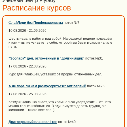
Учебный центр Flylady
Расписание курсов
ФлайЛеди без Перфекционизма
поток №7
10.08.2026 - 21.09.2026
Шесть недель работы над собой. На седьмой неделе подведём
итоги -- вы не узнаете ту себя, которой вы были в самом начале
пути.
"Зоопарк" дел, отложенный в "долгий ящик"
поток №31
17.08.2026 - 22.08.2026
Курс для Флаюшек, уставших от прорвы отложенных дел.
А не пора ли нам размусориться? Акт первый
поток №25
17.08.2026 - 25.08.2026
Каждая Флаюшка знает, что хлам нельзя упорядочить - от него
можно только избавиться. В одиночку это делать трудно, а в
компании -- много веселее :)
Долгосрочный план полётов
поток №40