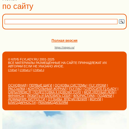
по сайту
Полная версия
https://oispro.ru/
© КЛУБ FLYLADY.RU 2001-2025
ВСЕ МАТЕРИАЛЫ РАЗМЕЩЁННЫЕ НА САЙТЕ ПРИНАДЛЕЖАТ ИХ
АВТОРАМ ЕСЛИ НЕ УКАЗАНО ИНОЕ.
|
|
СТАТЬИ
СТАТЬИ-2
СТАТЬИ-3
ОСНОВНАЯ
|
ПЕРВЫЕ ШАГИ
|
ОСНОВЫ СИСТЕМЫ
|
FLY УРОКИ
|
РАССЫЛКА
|
КОНТРОЛЬНЫЙ ЖУРНАЛ
|
FLY FAQ
|
СПРОСИТЕ FLYLADY
|
ОКРЫЛЯЕМСЯ
|
ПОДГОТОВКА К НОВОМУ ГОДУ
|
МОЙ УЮТНЫЙ ДОМ
|
ФИНАНСЫ
|
ЛЮБИТЬ И БАЛОВАТЬ СЕБЯ
|
ФЛОРИСТИКА
|
ПОДАРКИ
|
ДОМАШНИЕ ХИТРОСТИ
|
ОТЗЫВЫ, ВПЕЧАТЛЕНИЯ
|
ФОРУМ
|
БЛАГОДАРНОСТИ
|
РЕКЛАМОДАТЕЛЯМ