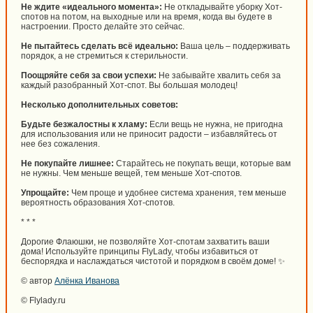
Не ждите «идеального момента»:
Не откладывайте уборку Хот-
спотов на потом, на выходные или на время, когда вы будете в
настроении. Просто делайте это сейчас.
Не пытайтесь сделать всё идеально:
Ваша цель – поддерживать
порядок, а не стремиться к стерильности.
Поощряйте себя за свои успехи:
Не забывайте хвалить себя за
каждый разобранный Хот-спот. Вы большая молодец!
Несколько дополнительных советов:
Будьте безжалостны к хламу:
Если вещь не нужна, не пригодна
для использования или не приносит радости – избавляйтесь от
нее без сожаления.
Не покупайте лишнее:
Старайтесь не покупать вещи, которые вам
не нужны. Чем меньше вещей, тем меньше Хот-спотов.
Упрощайте:
Чем проще и удобнее система хранения, тем меньше
вероятность образования Хот-спотов.
* * *
Дорогие Флаюшки, не позволяйте Хот-спотам захватить ваши
дома! Используйте принципы FlyLady, чтобы избавиться от
беспорядка и наслаждаться чистотой и порядком в своём доме! ✨
© автор
Алёнка Иванова
© Flylady.ru