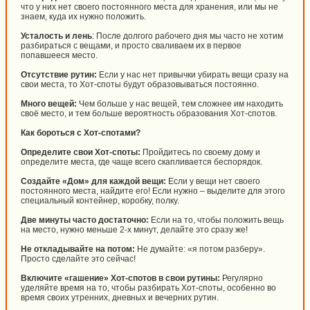
что у них нет своего постоянного места для хранения, или мы не
знаем, куда их нужно положить.
Усталость и лень
: После долгого рабочего дня мы часто не хотим
разбираться с вещами, и просто сваливаем их в первое
попавшееся место.
Отсутствие рутин:
Если у нас нет привычки убирать вещи сразу на
свои места, то Хот-споты будут образовываться постоянно.
Много вещей:
Чем больше у нас вещей, тем сложнее им находить
своё место, и тем больше вероятность образования Хот-спотов.
Как бороться с Хот-спотами?
Определите свои Хот-споты:
Пройдитесь по своему дому и
определите места, где чаще всего скапливается беспорядок.
Создайте «Дом» для каждой вещи:
Если у вещи нет своего
постоянного места, найдите его! Если нужно – выделите для этого
специальный контейнер, коробку, полку.
Две минуты часто достаточно:
Если на то, чтобы положить вещь
на место, нужно меньше 2-х минут, делайте это сразу же!
Не откладывайте на потом:
Не думайте: «я потом разберу».
Просто сделайте это сейчас!
Включите «гашение» Хот-спотов в свои рутины:
Регулярно
уделяйте время на то, чтобы разбирать Хот-споты, особенно во
время своих утренних, дневных и вечерних рутин.