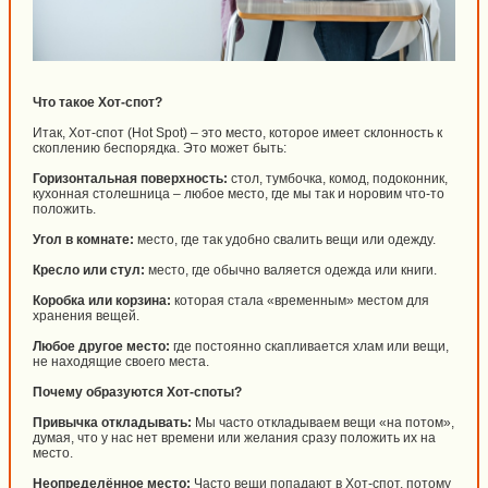
Что такое Хот-спот?
Итак, Хот-спот (Hot Spot) – это место, которое имеет склонность к
скоплению беспорядка. Это может быть:
Горизонтальная поверхность:
стол, тумбочка, комод, подоконник,
кухонная столешница – любое место, где мы так и норовим что-то
положить.
Угол в комнате:
место, где так удобно свалить вещи или одежду.
Кресло или стул:
место, где обычно валяется одежда или книги.
Коробка или корзина:
которая стала «временным» местом для
хранения вещей.
Любое другое место:
где постоянно скапливается хлам или вещи,
не находящие своего места.
Почему образуются Хот-споты?
Привычка откладывать:
Мы часто откладываем вещи «на потом»,
думая, что у нас нет времени или желания сразу положить их на
место.
Неопределённое место:
Часто вещи попадают в Хот-спот, потому