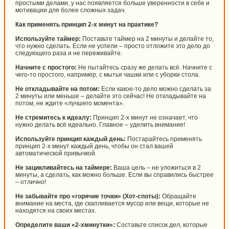
простыми делами, у нас появляется больше уверенности в себе и
мотивации для более сложных задач.
Как применять принцип 2-х минут на практике?
Используйте таймер:
Поставьте таймер на 2 минуты и делайте то,
что нужно сделать. Если не успели – просто отложите это дело до
следующего раза и не переживайте.
Начните с простого:
Не пытайтесь сразу же делать всё. Начните с
чего-то простого, например, с мытья чашки или с уборки стола.
Не откладывайте на потом:
Если какое-то дело можно сделать за
2 минуты или меньше – делайте это сейчас! Не откладывайте на
потом, не ждите «лучшего момента».
Не стремитесь к идеалу:
Принцип 2-х минут не означает, что
нужно делать всё идеально. Главное – уделить внимание!
Используйте принцип каждый день:
Постарайтесь применять
принцип 2-х минут каждый день, чтобы он стал вашей
автоматической привычкой.
Не зацикливайтесь на таймере:
Ваша цель – не уложиться в 2
минуты, а сделать, как можно больше. Если вы справились быстрее
– отлично!
Не забывайте про «горячие точки» (Хот-споты):
Обращайте
внимание на места, где скапливается мусор или вещи, которые не
находятся на своих местах.
Определите ваши «2-хминутки»:
Составьте список дел, которые