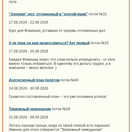
пути.
"Зоопарк" дел, отложенный в "долгий ящик"
поток №31
17.08.2026 - 22.08.2026
Курс для Флаюшек, уставших от прорвы отложенных дел.
А не пора ли нам размусориться? Акт первый
поток №25
17.08.2026 - 25.08.2026
Каждая Флаюшка знает, что хлам нельзя упорядочить - от него
можно только избавиться. В одиночку это делать трудно, а в
компании -- много веселее :)
Долгосрочный план полётов
поток №40
24.08.2026 - 30.08.2026
Грамотно составленный план -- это уже половина успеха!
Тревожный чемоданчик
поток №28
31.08.2026 - 09.09.2026
Летать гораздо проще, когда за твоей спиной есть парашют.
Именно для этого собирается "Тревожный чемоданчик".