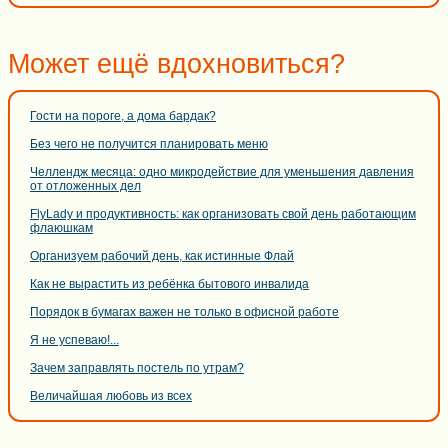
Может ещё вдохновиться?
Гости на пороге, а дома бардак?
Без чего не получится планировать меню
Челлендж месяца: одно микродействие для уменьшения давления
от отложенных дел
FlyLady и продуктивность: как организовать свой день работающим
флаюшкам
Организуем рабочий день, как истинные Флай
Как не вырастить из ребёнка бытового инвалида
Порядок в бумагах важен не только в офисной работе
Я не успеваю!...
Зачем заправлять постель по утрам?
Величайшая любовь из всех