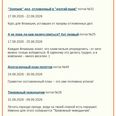
"Зоопарк" дел, отложенный в "долгий ящик"
поток №31
17.08.2026 - 22.08.2026
Курс для Флаюшек, уставших от прорвы отложенных дел.
А не пора ли нам размусориться? Акт первый
поток №25
17.08.2026 - 25.08.2026
Каждая Флаюшка знает, что хлам нельзя упорядочить - от него
можно только избавиться. В одиночку это делать трудно, а в
компании -- много веселее :)
Долгосрочный план полётов
поток №40
24.08.2026 - 30.08.2026
Грамотно составленный план -- это уже половина успеха!
Тревожный чемоданчик
поток №28
31.08.2026 - 09.09.2026
Летать гораздо проще, когда за твоей спиной есть парашют.
Именно для этого собирается "Тревожный чемоданчик".