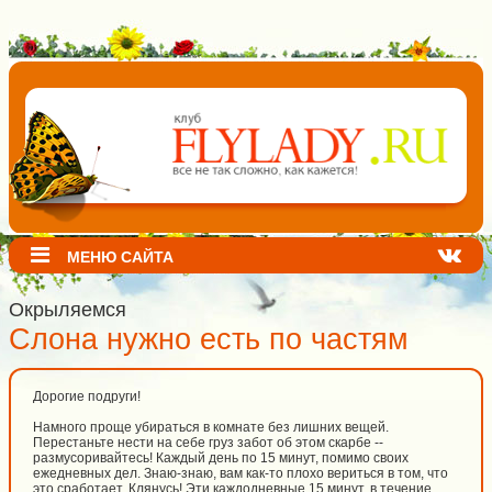
МЕНЮ САЙТА
Окрыляемся
Слона нужно есть по частям
Дорогие подруги!
Намного проще убираться в комнате без лишних вещей.
Перестаньте нести на себе груз забот об этом скарбе --
размусоривайтесь! Каждый день по 15 минут, помимо своих
ежедневных дел. Знаю-знаю, вам как-то плохо вериться в том, что
это сработает. Клянусь! Эти каждодневные 15 минут, в течение