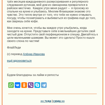
трёх месяцев каждодневного размусоривания и регулярного
следования рутинам, мой дом из свинарника превратился в
райское местечко. Каждое утро меня радует -- я прохожу из
спальни на кухню и улыбаюсь. Многим Флаюшкам знакомо это
чувство. Это тепло внутри от того, что тебе не нужно отмывать
посуду, чтобы позавтракать и выбиваться из графика ещё до того,
как сваришь себе кофе.
Мне очень хочется, чтобы вы каждое утро улыбались, когда
заходите на кухню. Представьте себе в мельчайших деталях свой
чистый дом. Отпустите свой перфекционизм и спешку. Двигайтесь к
цели маленькими шажками. Вы может это сделать! Просто ешьте
своего слона по частям!
ФлайЛеди
(c) перевод
Алёнка Иванова
ещё вдохновиться
Будем благодарны за лайки и репосты
«« туда
|
сюда »»