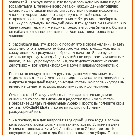
запчастей. В результате у него получилась одна машина и одна
гора металла. В течение всего лета он каждый день методично
распиливал, ставший ненужным остов, при помощи ножовки на
части размером примерно с тарелку и с чистой совестью
отправлял её на свалку. Он поставил себе целью -- разбирать
машину по чуть-чуть, но каждый день. К концу лета он закончил. эТо
было сродни терапии -- машина предала его, она была его болью и
он избавлялся от неё постепенно. Бойтесь гнева терпеливого
человека.
Я рассказала вам эту историю потому, что в своём желании видеть
дом в чистоте и порядке по-быстрее, мы перетруждаемся, делая
сразу много. Как результат -- бросаем начатое. Я прошу вас
делать по чуть-чуть каждый день, чтобы не перегореть: маленькие
шажки, 15 минут размусоривания, последовательность в своих
действиях -- вот ключи к порядку в доме и вашему спокойствию.
Если вы не следуете своим рутинам, даже минимальным, вы
отдаляетесь от своей мечты о порядке. Вы можете как заведённая
убираться пару дней перед приходом гостей, но после их ухода вы
ничего не делаете по дому, поскольку устали до чёртиков.
Остановитесь! Я хочу, чтобы вы наслаждались своим домом,
общением со своими близкими и радостно принимали гостей.
Прекратите делать генеральные уборки! Просто выполняйте свои
рутины КАЖДЫЙ ДЕНЬ и дополнительно по 15 минут
размусоривайтесь.
Я не провожу все дни напролёт за уборкой. Даже когда я только
размусоривала свой дом, я этим занималась по 15 минут в день.
Иногда я танцевала Буги №27, выбрасывая 27 предметов. По
ощущениям, это даже отдалённо не напоминало уборку. После