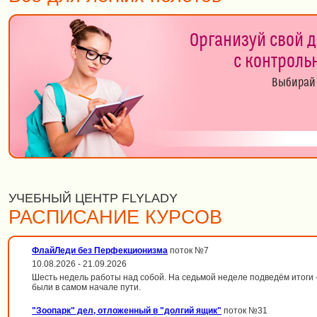
Организуй свой 
с контроль
Выбирай 
УЧЕБНЫЙ ЦЕНТР FLYLADY
РАСПИСАНИЕ КУРСОВ
ФлайЛеди без Перфекционизма
поток №7
10.08.2026 - 21.09.2026
Шесть недель работы над собой. На седьмой неделе подведём итоги --
были в самом начале пути.
"Зоопарк" дел, отложенный в "долгий ящик"
поток №31