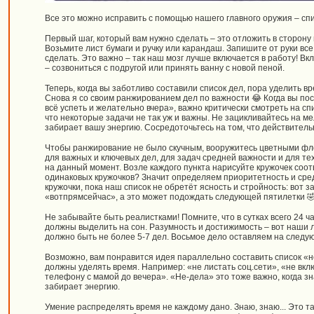
Все это можно исправить с помощью нашего главного оружия – спи
Первый шаг, который вам нужно сделать – это отложить в сторон
Возьмите лист бумаги и ручку или карандаш. Запишите от руки вс
сделать. Это важно – так наш мозг лучше включается в работу! Вк
– созвониться с подругой или принять ванну с новой пеной.
Теперь, когда вы заботливо составили список дел, пора уделить в
Снова я со своим ранжированием дел по важности 😂 Когда вы по
всё успеть и желательно вчера», важно критически смотреть на спи
что некоторые задачи не так уж и важны. Не зацикливайтесь на ме
забирает вашу энергию. Сосредоточьтесь на том, что действитель
Чтобы ранжирование не было скучным, вооружитесь цветными фл
для важных и ключевых дел, для задач средней важности и для те
на данный момент. Возле каждого пункта нарисуйте кружочек соо
одинаковых кружочков? Значит определяем приоритетность и сре
кружочки, пока наш список не обретёт ясность и стройность: вот з
«вотпрямсейчас», а это может подождать следующей пятилетки 
Не забывайте быть реалистками! Помните, что в сутках всего 24 ча
должны выделить на сон. Разумность и достижимость – вот наши л
должно быть не более 5-7 дел. Восьмое дело оставляем на следу
Возможно, вам понравится идея параллельно составить список «не-
должны уделять время. Например: «не листать соц.сети», «не вкл
телефону с мамой до вечера». «Не-дела» это тоже важно, когда зн
забирает энергию.
Умение распределять время не каждому дано. Знаю, знаю... Это та