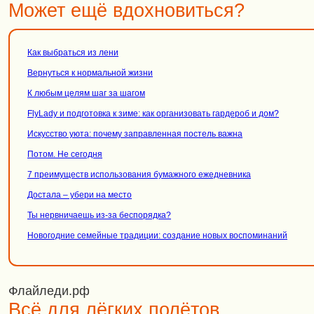
Может ещё вдохновиться?
Как выбраться из лени
Вернуться к нормальной жизни
К любым целям шаг за шагом
FlyLady и подготовка к зиме: как организовать гардероб и дом?
Искусство уюта: почему заправленная постель важна
Потом. Не сегодня
7 преимуществ использования бумажного ежедневника
Достала – убери на место
Ты нервничаешь из-за беспорядка?
Новогодние семейные традиции: создание новых воспоминаний
Флайледи.рф
Всё для лёгких полётов