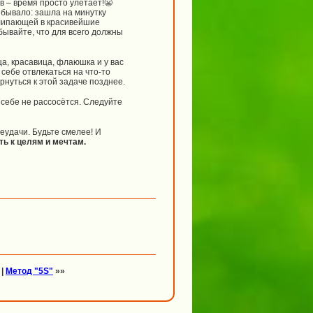
в – время просто улетает!😬
к бывало: зашла на минутку
алипающей в красивейшие
ывайте, что для всего должны
ца, красавица, флаюшка и у вас
 себе отвлекаться на что-то
рнуться к этой задаче позднее.
 себе не рассосётся. Следуйте
неудачи. Будьте смелее! И
ть к целям и мечтам.
|
Метод "5S"
»»