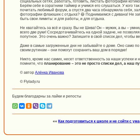
социальных сетях, работать, готовить, листать фотографии котико
Берём себе в соратники таймер и учимся его слушаться. У кого та
почитать любимый форум, а спустя два часа обнаружила себя, з
фотографии флаюшек с отдыха? 😆 Поднимаемся с дивана! Не заб
быть свои лимиты: и для работы, и для отдыха.
Не хватайтесь за всё и сразу. Вы не Шива! Он – мужик, а вы – умни
всего две руки! Сосредотачивайтесь на одной задаче, не позволяя
попутное. Это очень важно? Запишите в свой список дел, чтобы ве
Даже в самые загруженные дни не забывайте о доме. Оно само по
своим рутинам – они помогут сохранить ваш дом в порядке!
Никто, кроме нас самих, несет ответственность за наши успехи и 
помните, что
планирование – это не просто списки дел, а наш пу
© автор
Алёнка Иванова
© Flylady.ru
Будем благодарны за лайки и репосты
««
Как подготовиться к школе и не сойти с ума