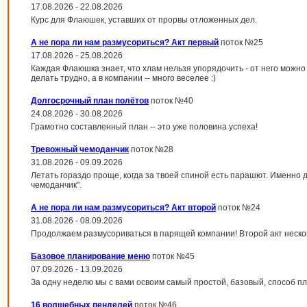
17.08.2026 - 22.08.2026
Курс для Флаюшек, уставших от прорвы отложенных дел.
А не пора ли нам размусориться? Акт первый
поток №25
17.08.2026 - 25.08.2026
Каждая Флаюшка знает, что хлам нельзя упорядочить - от него можно 
делать трудно, а в компании -- много веселее :)
Долгосрочный план полётов
поток №40
24.08.2026 - 30.08.2026
Грамотно составленный план -- это уже половина успеха!
Тревожный чемоданчик
поток №28
31.08.2026 - 09.09.2026
Летать гораздо проще, когда за твоей спиной есть парашют. Именно 
чемоданчик".
А не пора ли нам размусориться? Акт второй
поток №24
31.08.2026 - 08.09.2026
Продолжаем размусориваться в парящей компании! Второй акт неско
Базовое планирование меню
поток №45
07.09.2026 - 13.09.2026
За одну неделю мы с вами освоим самый простой, базовый, способ 
16 волшебных пенделей
поток №46