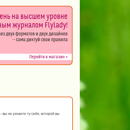
день на высшем уровне
ным журналом Flylady!
из двух форматов и двух дизайнов
-- сама диктуй свои правила
Перейти в магазин »
 вы не узнаете ту себя, которой вы