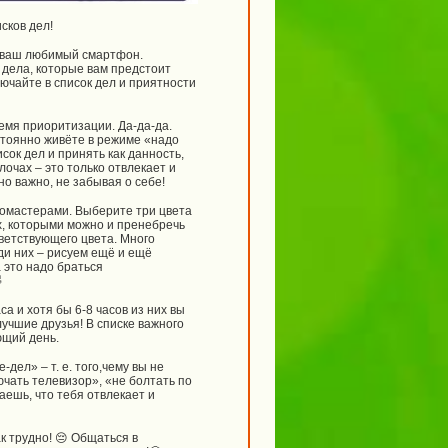
сков дел!
у ваш любимый смартфон.
е дела, которые вам предстоит
лючайте в список дел и приятности
ремя приоритизации. Да-да-да.
стоянно живёте в режиме «надо
сок дел и принять как данность,
лочах – это только отвлекает и
но важно, не забывая о себе!
омастерами. Выберите три цвета
х, которыми можно и пренебречь
тветствующего цвета. Много
ди них – рисуем ещё и ещё
а это надо браться

са и хотя бы 6-8 часов из них вы
учшие друзья! В списке важного
ющий день.
дел» – т. е. того,чему вы не
ючать телевизор», «не болтать по
аешь, что тебя отвлекает и
к трудно! 😔 Общаться в