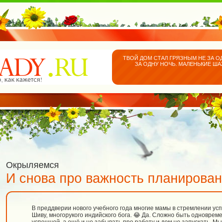
ТВОЙ ДОМ СТАЛ ГРЯЗНЫМ НЕ ЗА О
ЗА ОДНУ НОЧЬ. МАЛЕНЬКИЕ Ш
Окрыляемся
И снова про важность планирова
В преддверии нового учебного года многие мамы в стремлении усп
Шиву, многорукого индийского бога. 😂 Да. Сложно быть одновреме