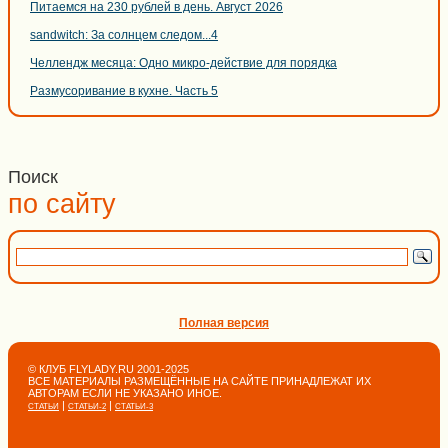
Питаемся на 230 рублей в день. Август 2026
sandwitch: За солнцем следом...4
Челлендж месяца: Одно микро-действие для порядка
Размусоривание в кухне. Часть 5
Поиск
по сайту
Полная версия
© КЛУБ FLYLADY.RU 2001-2025
ВСЕ МАТЕРИАЛЫ РАЗМЕЩЁННЫЕ НА САЙТЕ ПРИНАДЛЕЖАТ ИХ
АВТОРАМ ЕСЛИ НЕ УКАЗАНО ИНОЕ.
|
|
СТАТЬИ
СТАТЬИ-2
СТАТЬИ-3