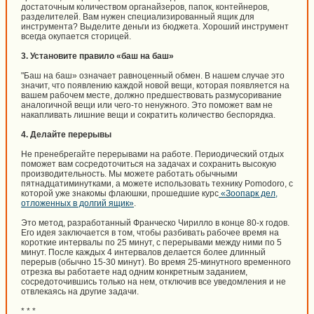
достаточным количеством органайзеров, папок, контейнеров,
разделителей. Вам нужен специализированный ящик для
инструмента? Выделите деньги из бюджета. Хороший инструмент
всегда окупается сторицей.
3. Установите правило «баш на баш»
"Баш на баш» означает равноценный обмен. В нашем случае это
значит, что появлению каждой новой вещи, которая появляется на
вашем рабочем месте, должно предшествовать размусоривание
аналогичной вещи или чего-то ненужного. Это поможет вам не
накапливать лишние вещи и сократить количество беспорядка.
4. Делайте перерывы
Не пренебрегайте перерывами на работе. Периодический отдых
поможет вам сосредоточиться на задачах и сохранить высокую
производительность. Мы можете работать обычными
пятнадцатиминутками, а можете использовать технику Pomodoro, с
которой уже знакомы флаюшки, прошедшие курс
«Зоопарк дел,
отложенных в долгий ящик»
.
Это метод, разработанный Франческо Чирилло в конце 80-х годов.
Его идея заключается в том, чтобы разбивать рабочее время на
короткие интервалы по 25 минут, с перерывами между ними по 5
минут. После каждых 4 интервалов делается более длинный
перерыв (обычно 15-30 минут). Во время 25-минутного временного
отрезка вы работаете над одним конкретным заданием,
сосредоточившись только на нем, отключив все уведомления и не
отвлекаясь на другие задачи.
* * *