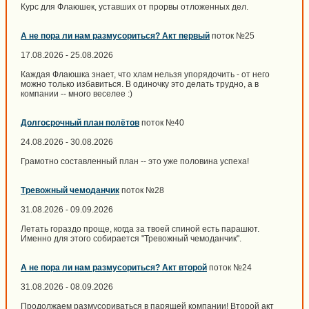
Курс для Флаюшек, уставших от прорвы отложенных дел.
А не пора ли нам размусориться? Акт первый
поток №25
17.08.2026 - 25.08.2026
Каждая Флаюшка знает, что хлам нельзя упорядочить - от него
можно только избавиться. В одиночку это делать трудно, а в
компании -- много веселее :)
Долгосрочный план полётов
поток №40
24.08.2026 - 30.08.2026
Грамотно составленный план -- это уже половина успеха!
Тревожный чемоданчик
поток №28
31.08.2026 - 09.09.2026
Летать гораздо проще, когда за твоей спиной есть парашют.
Именно для этого собирается "Тревожный чемоданчик".
А не пора ли нам размусориться? Акт второй
поток №24
31.08.2026 - 08.09.2026
Продолжаем размусориваться в парящей компании! Второй акт