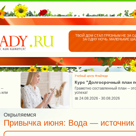
ТВОЙ ДОМ СТАЛ ГРЯЗНЫМ НЕ ЗА О
ЗА ОДНУ НОЧЬ. МАЛЕНЬКИЕ Ш
Учебный центр Флайледи
Курс "Долгосрочный план п
--
Грамотно составленный план -- эт
 или
успеха!
📅 24.08.2026 - 30.08.2026
Окрыляемся
Привычка июня: Вода — источник