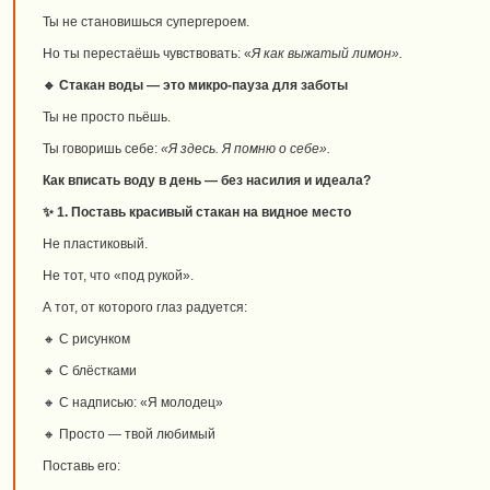
Ты не становишься супергероем.
Но ты перестаёшь чувствовать: «
Я как выжатый лимон».
🔹 Стакан воды — это микро-пауза для заботы
Ты не просто пьёшь.
Ты говоришь себе:
«Я здесь. Я помню о себе».
Как вписать воду в день — без насилия и идеала?
✨ 1. Поставь красивый стакан на видное место
Не пластиковый.
Не тот, что «под рукой».
А тот, от которого глаз радуется:
🔸 С рисунком
🔸 С блёстками
🔸 С надписью: «Я молодец»
🔸 Просто — твой любимый
Поставь его: