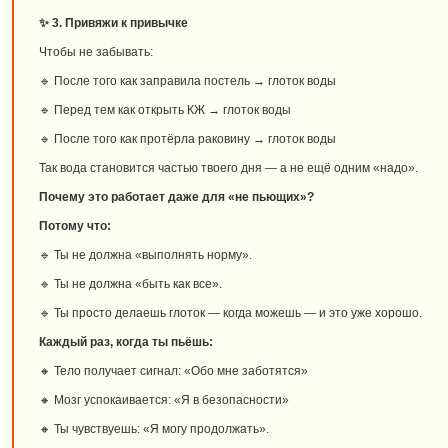
✨ 3. Привяжи к привычке
Чтобы не забывать:
🔹 После того как заправила постель → глоток воды
🔹 Перед тем как открыть КЖ → глоток воды
🔹 После того как протёрла раковину → глоток воды
Так вода становится частью твоего дня — а не ещё одним «надо».
Почему это работает даже для «не пьющих»?
Потому что:
🔹 Ты не должна «выполнять норму».
🔹 Ты не должна «быть как все».
🔹 Ты просто делаешь глоток — когда можешь — и это уже хорошо.
Каждый раз, когда ты пьёшь:
🔸 Тело получает сигнал: «Обо мне заботятся»
🔸 Мозг успокаивается: «Я в безопасности»
🔸 Ты чувствуешь: «Я могу продолжать».