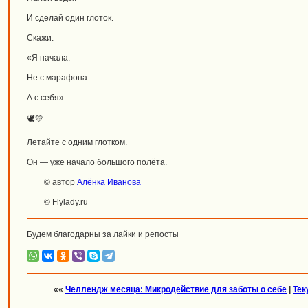
И сделай один глоток.
Скажи:
«Я начала.
Не с марафона.
А с себя».
🕊️💛
Летайте с одним глотком.
Он — уже начало большого полёта.
© автор
Алёнка Иванова
© Flylady.ru
Будем благодарны за лайки и репосты
««
Челлендж месяца: Микродействие для заботы о себе
|
Тек