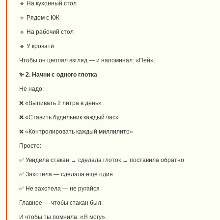
🔹 На кухонный стол
🔹 Рядом с КЖ
🔹 На рабочий стол
🔹 У кровати
Чтобы он цеплял взгляд — и напоминал: «Пей».
✨ 2. Начни с одного глотка
Не надо:
❌ «Выпивать 2 литра в день»
❌ «Ставить будильник каждый час»
❌ «Контролировать каждый миллилитр»
Просто:
✅ Увидела стакан → сделала глоток → поставила обратно
✅ Захотела — сделала ещё один
✅ Не захотела — не ругайся
Главное — чтобы стакан был.
И чтобы ты помнила: «Я могу».