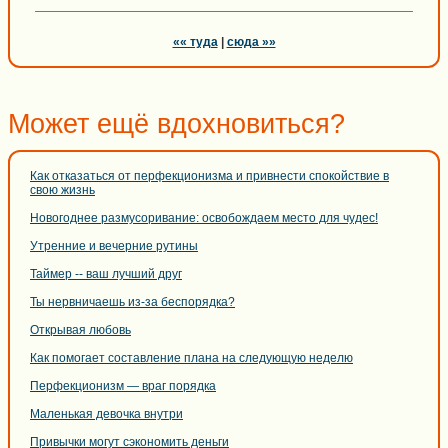
«« туда
|
сюда »»
Может ещё вдохновиться?
Как отказаться от перфекционизма и привнести спокойствие в
свою жизнь
Новогоднее размусоривание: освобождаем место для чудес!
Утренние и вечерние рутины
Таймер -- ваш лучший друг
Ты нервничаешь из-за беспорядка?
Открывая любовь
Как помогает составление плана на следующую неделю
Перфекционизм — враг порядка
Маленькая девочка внутри
Привычки могут сэкономить деньги