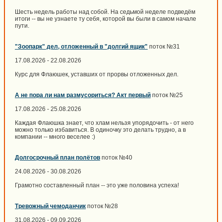
Шесть недель работы над собой. На седьмой неделе подведём
итоги -- вы не узнаете ту себя, которой вы были в самом начале
пути.
"Зоопарк" дел, отложенный в "долгий ящик"
поток №31
17.08.2026 - 22.08.2026
Курс для Флаюшек, уставших от прорвы отложенных дел.
А не пора ли нам размусориться? Акт первый
поток №25
17.08.2026 - 25.08.2026
Каждая Флаюшка знает, что хлам нельзя упорядочить - от него
можно только избавиться. В одиночку это делать трудно, а в
компании -- много веселее :)
Долгосрочный план полётов
поток №40
24.08.2026 - 30.08.2026
Грамотно составленный план -- это уже половина успеха!
Тревожный чемоданчик
поток №28
31.08.2026 - 09.09.2026