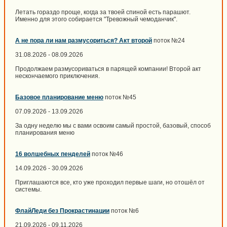
Летать гораздо проще, когда за твоей спиной есть парашют.
Именно для этого собирается "Тревожный чемоданчик".
А не пора ли нам размусориться? Акт второй
поток №24
31.08.2026 - 08.09.2026
Продолжаем размусориваться в парящей компании! Второй акт
нескончаемого приключения.
Базовое планирование меню
поток №45
07.09.2026 - 13.09.2026
За одну неделю мы с вами освоим самый простой, базовый, способ
планирования меню
16 волшебных пенделей
поток №46
14.09.2026 - 30.09.2026
Приглашаются все, кто уже проходил первые шаги, но отошёл от
системы.
ФлайЛеди без Прокрастинации
поток №6
21.09.2026 - 09.11.2026