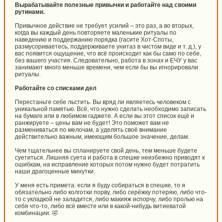
Вырабатывайте полезные привычки и работайте над своими
рутинами.
Привычное действие не требует усилий – это раз, а во вторых,
когда вы каждый день повторяете маленькие ритуалы по
наведению и поддержанию порядка (гасите Хот-Споты,
размусориваетесь, поддерживаете унитаз в чистом виде и т. д.), у
вас появится ощущение, что всё происходит как бы само по себе,
без вашего участия. Следовательно, работа в зонах и ЕЧУ у вас
занимают много меньше времени, чем если бы вы игнорировали
ритуалы.
Работайте со списками дел
Перестаньте себе льстить. Вы вряд ли являетесь человеком с
уникальной памятью. Всё, что нужно сделать необходимо записать
на бумаге или в любимом гаджете. А если вы этот список ещё и
ранжируете – цены вам не будет! Это поможет вам не
размениваться по мелочам, а уделять своё внимание
действительно важным, имеющим большое значение, делам.
Чем тщательнее вы спланируете свой день, тем меньше будете
суетиться. Лишняя суета и работа в спешке неизбежно приводят к
ошибкам, на исправление которых потом нужно будет потратить
наши драгоценные минутки.
У меня есть примета: если я буду собираться в спешке, то я
обязательно либо колготки порву, либо серёжку потеряю, либо что-
то с укладкой не заладится, либо макияж испорчу, либо пролью на
себя что-то, либо всё вместе или в какой-нибудь витиеватой
комбинации. 🤣