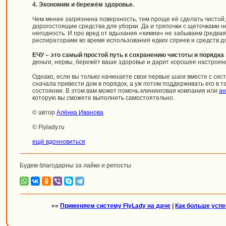
4. Экономим и бережём здоровье.
Чем менее загрязнена поверхность, тем проще её сделать чистой,
дорогостоящие средства для уборки. Да и тряпочки с щеточками н
негодность. И про вред от вдыхания «химии» не забываем (редк
респираторами во время использования едких спреев и средств для
ЕЧУ – это самый простой путь к сохранению чистоты и порядка
деньги, нервы, бережёт ваше здоровье и дарит хорошее настроен
Однако, если вы только начинаете свои первые шаги вместе с сист
сначала привести дом в порядок, а уж потом поддерживать его в 
состоянии. В этом вам может помочь клининговая компания или
ан
которую вы сможете выполнить самостоятельно.
© автор
Алёнка Иванова
© Flylady.ru
ещё вдохновиться
Будем благодарны за лайки и репосты
««
Применяем систему FlyLady на даче
|
Как больше успе