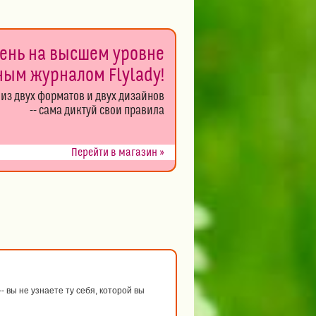
день на высшем уровне
ным журналом Flylady!
из двух форматов и двух дизайнов
-- сама диктуй свои правила
Перейти в магазин »
 вы не узнаете ту себя, которой вы