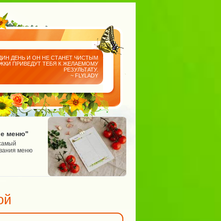
ДИН ДЕНЬ И ОН НЕ СТАНЕТ ЧИСТЫМ
АЖКИ ПРИВЕДУТ ТЕБЯ К ЖЕЛАЕМОМУ
РЕЗУЛЬТАТУ.
~ FLYLADY
Учебный центр Флайледи
ие меню"
Курс "Тревожный чемод
 самый
Летать гораздо проще, когда 
ования меню
есть парашют. Именно для эт
"Тревожный чемоданчик".
📅 31.08.2026 - 09.09.2026
ой