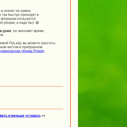
 а значит не нужны
е так быстро приходят в
ая флаюшка пользуется
 уборки, а надо бы). 😷
 в доме
, он экономит время,
ие.
емой FlyLady, вы можете захотеть
таком чистом и прибранном
тикризисная уборка Flylady
,
вать и меньше уставать
»»