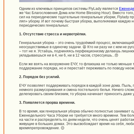
Одним из ключевых принципов системы FlyLady является
Еженеде
же Час Благословения Дома или Home Blessing Hour). Вместо того
сил на периодические тщательные генеральные уборки, Flylady пр
ляп» уборку. И вот почему быстрая уборка, выполняемая каждую 
периодических генеральных:
1. Отсутствие стресса и нервотрёпки.
Генеральная уборка – это очень трудоёмкий процесс, включающий
неосуществимые в одиночку задачи. 😫 Кто ни разу ни с кем не ру
– тот не я. Устаёшь, подчиняясь перфекционизму делаешь лишнюю 
укладываешься ни в 4, ни 6, ни в 12 часов, стрессуешь...😠
Если же взять на вооружение ЕЧУ, то флаюшка не только меньше т
поддержание порядка, но и перестаёт переживать по поводу неож
2. Порядок без усилий.
ЕЧУ позволяет поддерживать порядок в каждой зоне дома. Пыль, п
немного размусоривания и смена постельного белья. Ничего сложн
делегировать своим близким, то уборка начинает приносить даже 
3. Появляется прорва времени.
В то время, как генеральная уборка обычно полностью занимает о
Еженедельного Часа Уборки не требуется много времени. Тем боле
на части и распределять по дням недели, что очень ценят рабо
живущие в больших домах. Это высвобождает время на себя, люб
времяпрепровождение. 😊