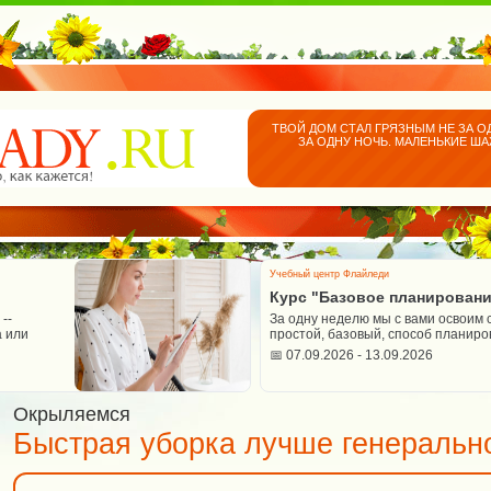
ТВОЙ ДОМ СТАЛ ГРЯЗНЫМ НЕ ЗА О
ЗА ОДНУ НОЧЬ. МАЛЕНЬКИЕ Ш
Учебный центр Флайледи
Курс "Базовое планирован
--
За одну неделю мы с вами освоим
 или
простой, базовый, способ планир
📅 07.09.2026 - 13.09.2026
Окрыляемся
Быстрая уборка лучше генеральн