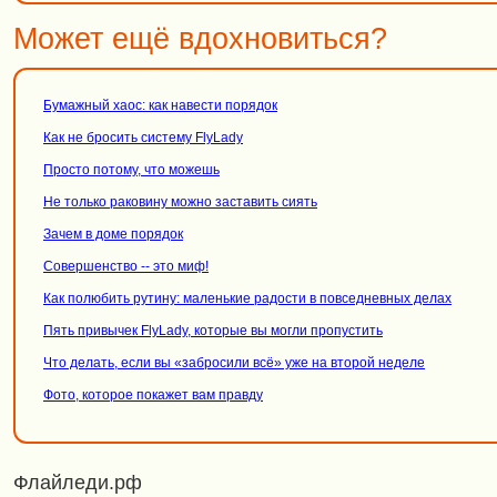
Может ещё вдохновиться?
Бумажный хаос: как навести порядок
Как не бросить систему FlyLady
Просто потому, что можешь
Не только раковину можно заставить сиять
Зачем в доме порядок
Совершенство -- это миф!
Как полюбить рутину: маленькие радости в повседневных делах
Пять привычек FlyLady, которые вы могли пропустить
Что делать, если вы «забросили всё» уже на второй неделе
Фото, которое покажет вам правду
Флайледи.рф