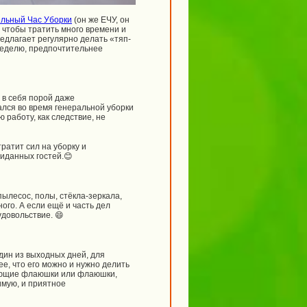
льный Час Уборки
(он же ЕЧУ, он
, чтобы тратить много времени и
едлагает регулярно делать «тяп-
неделю, предпочтительнее
 в себя порой даже
гался во время генеральной уборки
работу, как следствие, не
ратит сил на уборку и
иданных гостей.😊
ылесос, полы, стёкла-зеркала,
ого. А если ещё и часть дел
удовольствие. 😄
дин из выходных дней, для
е, что его можно и нужно делить
тающие флаюшки или флаюшки,
имую, и приятное