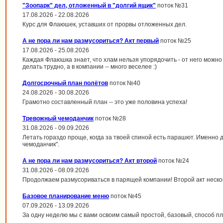
"Зоопарк" дел, отложенный в "долгий ящик"
поток №31
17.08.2026 - 22.08.2026
Курс для Флаюшек, уставших от прорвы отложенных дел.
А не пора ли нам размусориться? Акт первый
поток №25
17.08.2026 - 25.08.2026
Каждая Флаюшка знает, что хлам нельзя упорядочить - от него можно 
делать трудно, а в компании -- много веселее :)
Долгосрочный план полётов
поток №40
24.08.2026 - 30.08.2026
Грамотно составленный план -- это уже половина успеха!
Тревожный чемоданчик
поток №28
31.08.2026 - 09.09.2026
Летать гораздо проще, когда за твоей спиной есть парашют. Именно 
чемоданчик".
А не пора ли нам размусориться? Акт второй
поток №24
31.08.2026 - 08.09.2026
Продолжаем размусориваться в парящей компании! Второй акт неско
Базовое планирование меню
поток №45
07.09.2026 - 13.09.2026
За одну неделю мы с вами освоим самый простой, базовый, способ 