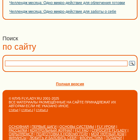
Челлендж месяца: Одно микро-действие для облегчения готовки
Челлендж месяца: Одно микро-действие для заботы о себе
Поиск
по сайту
Полная версия
© КЛУБ FLYLADY.RU 2001-2025
ВСЕ МАТЕРИАЛЫ РАЗМЕЩЁННЫЕ НА САЙТЕ ПРИНАДЛЕЖАТ ИХ
АВТОРАМ ЕСЛИ НЕ УКАЗАНО ИНОЕ.
|
|
СТАТЬИ
СТАТЬИ-2
СТАТЬИ-3
ОСНОВНАЯ
|
ПЕРВЫЕ ШАГИ
|
ОСНОВЫ СИСТЕМЫ
|
FLY УРОКИ
|
РАССЫЛКА
|
КОНТРОЛЬНЫЙ ЖУРНАЛ
|
FLY FAQ
|
СПРОСИТЕ FLYLADY
|
ОКРЫЛЯЕМСЯ
|
ПОДГОТОВКА К НОВОМУ ГОДУ
|
МОЙ УЮТНЫЙ ДОМ
|
ФИНАНСЫ
|
ЛЮБИТЬ И БАЛОВАТЬ СЕБЯ
|
ФЛОРИСТИКА
|
ПОДАРКИ
|