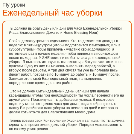
Fly уроки
Еженедельный час уборки
Ты должна выбрать день или дни для Часа Еженедельной Уборки
(Часа Благословения Дома или Home Blessing Hour)
Свой я делаю утром понедельника. Кто-то делает его дважды в
неделю: в пятницу утром (чтобы подготовится к выходным) или в
субботу утром (чтобы привлечь к участию своих домашних), а
потом еще раз в начале недели, чтобы привести в порядок дом
после выходных. У SHE может и не быть часа для еженедельной
уборки. Я пытаюсь их научить выполнять работу по частям или по
пунктам. Одну из них ты можешь выполнять перед работой, а
вторую после работы. А три дня спустя ты уже выполнила весь
фронт работ, потратив по 10 минут до работы и 10 минут после.
Записав это в свой Еженедельный план, ты выделишь
определенное время для этих работ.
Это не должен быть идеальный день. Запиши для начала
карандашом, чтобы при необходимости ты могла перенести его на
другой день. Практикуясь, ты добьешься успеха. В некоторые
недели у меня нет целого часа для дома, тогда я обращаюсь к
плану В и разбиваю план уборки на несколько дней и все равно
делаю хоть что-то для Благословения Моего Дома!
Теперь возьми свой Контрольный Журнал и запиши, что ты должна
сделать во время еженедельной уборки. Порядок можешь менять
по своему усмотрению.