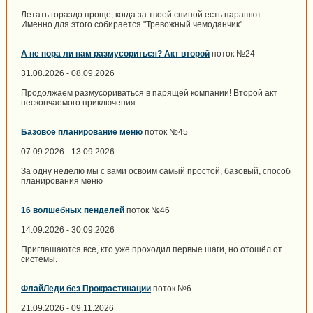
Летать гораздо проще, когда за твоей спиной есть парашют.
Именно для этого собирается "Тревожный чемоданчик".
А не пора ли нам размусориться? Акт второй
поток №24
31.08.2026 - 08.09.2026
Продолжаем размусориваться в парящей компании! Второй акт
нескончаемого приключения.
Базовое планирование меню
поток №45
07.09.2026 - 13.09.2026
За одну неделю мы с вами освоим самый простой, базовый, способ
планирования меню
16 волшебных пенделей
поток №46
14.09.2026 - 30.09.2026
Приглашаются все, кто уже проходил первые шаги, но отошёл от
системы.
ФлайЛеди без Прокрастинации
поток №6
21.09.2026 - 09.11.2026