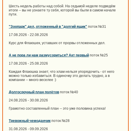
Шесть недель работы над собой. На седьмой неделе подведём
итоги -- вы не узнаете ту себя, которой вы были в самом начале
пути.
"Зоопарк" дел, отложенный в "долгий ящик"
поток №31
17.08.2026 - 22.08.2026
Курс для Флаюшек, уставших от прорвы отложенных дел.
А не пора ли нам размусориться? Акт первый
поток №25
17.08.2026 - 25.08.2026
Каждая Флаюшка знает, что хлам нельзя упорядочить - от него
можно только избавиться. В одиночку это делать трудно, а в
компании -- много веселее :)
Долгосрочный план полётов
поток №40
24.08.2026 - 30.08.2026
Грамотно составленный план -- это уже половина успеха!
Тревожный чемоданчик
поток №28
31.08.2026 - 09.09.2026