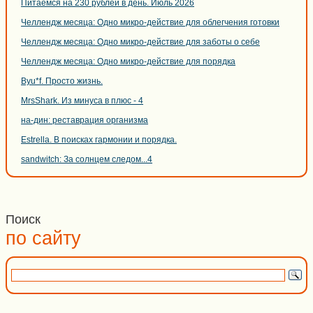
Питаемся на 230 рублей в день. Июль 2026
Челлендж месяца: Одно микро-действие для облегчения готовки
Челлендж месяца: Одно микро-действие для заботы о себе
Челлендж месяца: Одно микро-действие для порядка
Byu*f. Просто жизнь.
MrsShark. Из минуса в плюс - 4
на-дин: реставрация организма
Estrella. В поисках гармонии и порядка.
sandwitch: За солнцем следом...4
Поиск
по сайту