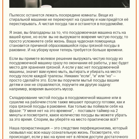
Пылесос останется лежать посередине комнаты. Вещи из
стиральной машинки не перекочуют на сушилку и нам придётся её
перестирывать. А чистая посуда так и останется в посудомойке.
Я знаю, вы благодарны за то, что посудомоечная машина есть на
вашей кухне, но если вы не выгружаете вовремя чистую посуду, то
просто усложняете себе жизнь. Ваша чудесная помощница
становится причиной образовавшейся горы грязной посуды в
раковине. И на уборку кухни теперь требуется больше времени.
Если вы примете волевое решение выгружать чистую посуду из
посудомоечной машину сразу по окончании её работы, у вас будет
место для хранения грязной. А если у вас нет посудомоечной
машины, значит вам нужно мыть, вытирать и убирать на место
посуду после каждой трапезы. Никаких “если”, “и” или “но” --
просто сделайте это. Если вы поручили мытьё посуды вашим
детям и они не справляются, поручите им другую задачу:
например, вовремя выносить мусор.
Складирование чистой посуды в посудомоечной машине или в
сушилке на рабочем столе также мешают процессу готовки, как и
гора грязной посуды в раковине. Как только вы поймали себя на
фразе: “У меня нет на это времени”, - поставьте таймер на 2
минуты и посмотрите, какое количество посуды вы можете убрать
за это время. Спорим, вы уберёте на место практически всё?
Наша прокрастинация -- это следствие перфекционизма, который
сковывал нас всю нашу сознательную жизнь. Посмотрите, что
происходит, если у вас на кухне нет в лёгком доступе достаточного