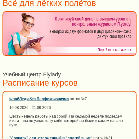
Всё для лёгких полётов
Организуй свой день на высшем уровне с
контрольным журналом Flylady!
Выбирай из двух форматов и двух дизайнов-- сама
диктуй свои правила
Перейти в магазин »
Учебный центр Flylady
Расписание курсов
ФлайЛеди без Перфекционизма
поток №7
10.08.2026 - 21.09.2026
Шесть недель работы над собой. На седьмой неделе подведём
итоги -- вы не узнаете ту себя, которой вы были в самом начале
пути.
"Зоопарк" дел, отложенный в "долгий ящик"
поток №31