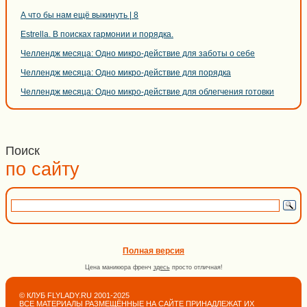
А что бы нам ещё выкинуть | 8
Estrella. В поисках гармонии и порядка.
Челлендж месяца: Одно микро-действие для заботы о себе
Челлендж месяца: Одно микро-действие для порядка
Челлендж месяца: Одно микро-действие для облегчения готовки
Поиск
по сайту
Полная версия
Цена маникюра френч
здесь
просто отличная!
© КЛУБ FLYLADY.RU 2001-2025
ВСЕ МАТЕРИАЛЫ РАЗМЕЩЁННЫЕ НА САЙТЕ ПРИНАДЛЕЖАТ ИХ