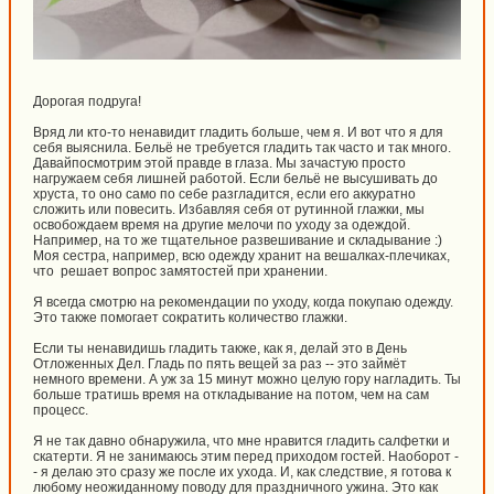
Дорогая подруга!
Вряд ли кто-то ненавидит гладить больше, чем я. И вот что я для
себя выяснила. Бельё не требуется гладить так часто и так много.
Давайпосмотрим этой правде в глаза. Мы зачастую просто
нагружаем себя лишней работой. Если бельё не высушивать до
хруста, то оно само по себе разгладится, если его аккуратно
сложить или повесить. Избавляя себя от рутинной глажки, мы
освобождаем время на другие мелочи по уходу за одеждой.
Например, на то же тщательное развешивание и складывание :)
Моя сестра, например, всю одежду хранит на вешалках-плечиках,
что решает вопрос замятостей при хранении.
Я всегда смотрю на рекомендации по уходу, когда покупаю одежду.
Это также помогает сократить количество глажки.
Если ты ненавидишь гладить также, как я, делай это в День
Отложенных Дел. Гладь по пять вещей за раз -- это займёт
немного времени. А уж за 15 минут можно целую гору нагладить. Ты
больше тратишь время на откладывание на потом, чем на сам
процесс.
Я не так давно обнаружила, что мне нравится гладить салфетки и
скатерти. Я не занимаюсь этим перед приходом гостей. Наоборот -
- я делаю это сразу же после их ухода. И, как следствие, я готова к
любому неожиданному поводу для праздничного ужина. Это как