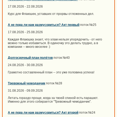
17.08.2026 - 22.08.2026
Курс для Флаюшек, уставших от прорвы отложенных дел.
А не пора ли нам размусориться? Акт первый
поток №25
17.08.2026 - 25.08.2026
Каждая Флаюшка знает, что хлам нельзя упорядочить - от него
можно только избавиться. В одиночку это делать трудно, а в
компании -- много веселее :)
Долгосрочный план полётов
поток №40
24.08.2026 - 30.08.2026
Грамотно составленный план -- это уже половина успеха!
Тревожный чемоданчик
поток №28
31.08.2026 - 09.09.2026
Летать гораздо проще, когда за твоей спиной есть парашют.
Именно для этого собирается "Тревожный чемоданчик".
А не пора ли нам размусориться? Акт второй
поток №24