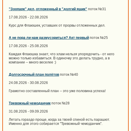
"Зоопарк" дел, отложенный в "долгий ящик"
поток №31
17.08.2026 - 22.08.2026
Курс для Флаюшек, уставших от прорвы отложенных дел.
А не пора ли нам размусориться? Акт первый
поток №25
17.08.2026 - 25.08.2026
Каждая Флаюшка знает, что хлам нельзя упорядочить - от него
можно только избавиться. В одиночку это делать трудно, а в
компании -- много веселее :)
Долгосрочный план полётов
поток №40
24.08.2026 - 30.08.2026
Грамотно составленный план -- это уже половина успеха!
Тревожный чемоданчик
поток №28
31.08.2026 - 09.09.2026
Летать гораздо проще, когда за твоей спиной есть парашют.
Именно для этого собирается "Тревожный чемоданчик".