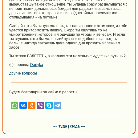
сделать, вовсе не нужно ХОТЕТЬ сделать это! Если ты
выработаешь такое отношение, ты будешь сразу разделываться с
неприятными делами, освобождая для радости и веселья весь
день, очистив его от стресса и вины (достойных наследников
откладывания «на потом»)
Сделай хотя бы такую малость, как написанное в этом эссе, и тебе
удастся притормозить лавину. Скоро ты ощутишь то же
умиротворение, которое и я ощущаю по утрам, и вечерам. И если
ты вкусишь хотя бы маленький кусочек подобного счастья, ты
больше никогда захочешь даже одного дня прожить в прежнем
хаосе.
Ты готова ВЗЛЕТЕТЬ, выполняя эти маленькие чудесные рутины?
(c) перевод
Dariyka
другие вопросы
Будем благодарны за лайки и репосты
«« туда
|
сюда »»