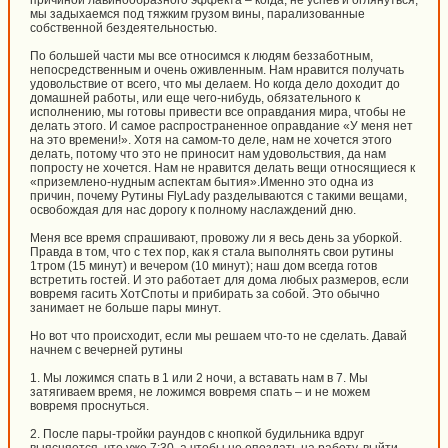
причиной лавинообразного эффекта – когда, не успев и оглянуться,
мы задыхаемся под тяжким грузом вины, парализованные
собственной бездеятельностью.
По большей части мы все относимся к людям беззаботным,
непосредственным и очень оживленным. Нам нравится получать
удовольствие от всего, что мы делаем. Но когда дело доходит до
домашней работы, или еще чего-нибудь, обязательного к
исполнению, мы готовы привести все оправдания мира, чтобы не
делать этого. И самое распространенное оправдание «У меня нет
на это времени!». Хотя на самом-то деле, нам не хочется этого
делать, потому что это не приносит нам удовольствия, да нам
попросту не хочется. Нам не нравится делать вещи относящиеся к
«приземлено-нудным аспектам бытия».Именно это одна из
причин, почему Рутины FlyLady разделываются с такими вещами,
освобождая для нас дорогу к полному наслаждений дню.
Меня все время спрашивают, провожу ли я весь день за уборкой.
Правда в том, что с тех пор, как я стала выполнять свои рутины
1тром (15 минут) и вечером (10 минут); наш дом всегда готов
встретить гостей. И это работает для дома любых размеров, если
вовремя гасить ХотСпоты и прибирать за собой. Это обычно
занимает не больше пары минут.
Но вот что происходит, если мы решаем что-то не сделать. Давай
начнем с вечерней рутины
1. Мы ложимся спать в 1 или 2 ночи, а вставать нам в 7. Мы
затягиваем время, не ложимся вовремя спать – и не можем
вовремя проснуться.
2. После пары-тройки раундов с кнопкой будильника вдруг