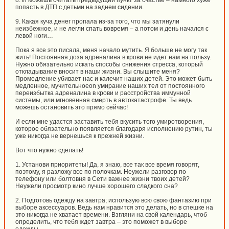
8. И можешь считать предыдущий пункт за счастье – намного хуже
попасть в ДТП с детьми на заднем сидении.
9. Какая куча денег пропала из-за того, что мы затянули
неизбежное, и не легли спать вовремя – а потом и день начался с
левой ноги…
Пока я все это писала, меня начало мутить. Я больше не могу так
жить! Постоянная доза адреналина в крови не идет нам на пользу.
Нужно обязательно искать способы снижения стресса, который
откладывание вносит в наши жизни. Вы слышите меня?
Промедление убивает нас и калечит наших детей. Это может быть
медленное, мучительноеon умирание наших тел от постоянного
переизбытка адреналина в крови и расстройства иммунной
системы, или мгновенная смерть в автокатастрофе. Ты ведь
можешь остановить это прямо сейчас!
И если мне удастся заставить тебя вкусить того умиротворения,
которое обязательно появляется благодаря исполнению рутин, ты
уже никогда не вернешься к прежней жизни.
Вот что нужно сделать!
1. Установи приоритеты! Да, я знаю, все так все время говорят,
поэтому, я разложу все по полочкам. Неужели разговор по
телефону или болтовня в Сети важнее жизни твоих детей?
Неужели просмотр кино лучше хорошего сладкого сна?
2. Подготовь одежду на завтра; использую всю свою фантазию при
выборе аксессуаров. Ведь нам нравится это делать, но в спешке на
это никогда не хватает времени. Взгляни на свой календарь, чтоб
определить, что тебя ждет завтра – это поможет в выборе