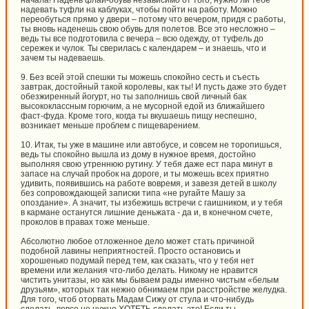
начала! Надень флай-обувь независимо от того, нужно ли тебе
надевать туфли на каблуках, чтобы пойти на работу. Можно
переобуться прямо у двери – потому что вечером, придя с работы,
ты вновь наденешь свою обувь для полетов. Все это несложно –
ведь ты все подготовила с вечера – всю одежду, от туфель до
сережек и чулок. Ты сверилась с календарем – и знаешь, что и
зачем ты надеваешь.
9. Без всей этой спешки ты можешь спокойно сесть и съесть
завтрак, достойный такой королевы, как ты! И пусть даже это будет
обезжиренный йогурт, но ты заполнишь свой личный бак
высококлассным горючим, а не мусорной едой из ближайшего
фаст-фуда. Кроме того, когда ты вкушаешь пищу неспешно,
возникает меньше проблем с пищеварением.
10. Итак, ты уже в машине или автобусе, и совсем не торопишься,
ведь ты спокойно вышла из дому в нужное время, достойно
выполняя свою утреннюю рутину. У тебя даже ест пара минут в
запасе на случай пробок на дороге, и ты можешь всех приятно
удивить, появившись на работе вовремя, и завезя детей в школу
без сопровождающей записки типа «не ругайте Машу за
опоздание». А значит, ты избежишь встречи с гаишником, и у тебя
в кармане останутся лишние деньжата - да и, в конечном счете,
проколов в правах тоже меньше.
Абсолютно любое отложенное дело может стать причиной
подобной лавины неприятностей. Просто остановись и
хорошенько подумай перед тем, как сказать, что у тебя нет
времени или желания что-либо делать. Никому не нравится
чистить унитазы, но как мы бываем рады именно чистым «белым
друзьям», которых так нежно обнимаем при расстройстве желудка.
Для того, чтоб оторвать Мадам Сижу от стула и что-нибудь