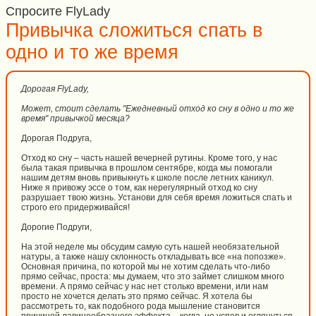
Спросите FlyLady
Привычка сложиться спать в
одно и то же время
Дорогая FlyLady,
Может, стоит сделать "Ежедневный отход ко сну в одно и то же
время" привычкой месяца?
Дорогая Подруга,
Отход ко сну – часть нашей вечерней рутины. Кроме того, у нас
была такая привычка в прошлом сентябре, когда мы помогали
нашим детям вновь привыкнуть к школе после летних каникул.
Ниже я привожу эссе о том, как нерегулярный отход ко сну
разрушает твою жизнь. Установи для себя время ложиться спать и
строго его придерживайся!
Дорогие Подруги,
На этой неделе мы обсудим самую суть нашей необязательной
натуры, а также нашу склонность откладывать все «на попозже».
Основная причина, по которой мы не хотим сделать что-либо
прямо сейчас, проста: мы думаем, что это займет слишком много
времени. А прямо сейчас у нас нет столько времени, или нам
просто не хочется делать это прямо сейчас. Я хотела бы
рассмотреть то, как подобного рода мышление становится