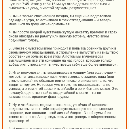
выясняется, что уже 7:30, а чтобы не опоздать на работу, выйти
нужно в 7:45. Итак, у тебя 15 минут чтоб одеться-собраться и
выбежать из дому, а чистой одежды, разумеется, нет.
3. Ты не только спать пошла поздно, ты еще и не подготовила
одежду на утро, то есть впала в грех откладывания – и теперь
мечешься по дому как ненормальная.
4. Ты просто шкурой чувствуешь жуткую нехватку времени и страх
снова опоздать на работу или важную встречу. Чувство вины
поднимает голову.
5. Вместе с чувством вины приходит и попытка обвинить других в
своем вечном опаздывании, и стремление выпустить из виду твою
собственную роль во всем этом. А потом мы мученически
выслушиваем все эти кричащие на нас голоса, которые только
добавляют стресса – и ты чувствуешь себя еще более виноватой.
6. Итак полуодетая, ты впрыгиваешь в машину (или еще лучше –
метро), пытаясь накраситься глядя в зеркало заднего вида (или
стекло вагона), не обращая ровно никакого внимания на то, что
творится кругом. Не говоря уже о том, что позавтракать ты не
успела, а о том, чтоб заскочить в МакДо и речи быть не может. Это,
пожалуй, единственный плюс дичайшей спешки – ты не
захламляешь организм фаст-фудом.
7. Ну, и чтоб жизнь медом не казалась, улыбчивый гаишник с
радостью выпишет тебе штрафную квитанцию за превышение
скорости, или пополнит свой личный бюджет N-ной суммой из
твоего кошелька. А еще ведь есть и контролеры в общественном
транспорте!