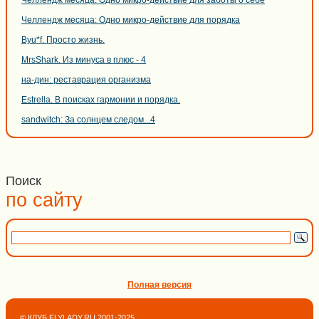
Челлендж месяца: Одно микро-действие для заботы о себе
Челлендж месяца: Одно микро-действие для порядка
Byu*f. Просто жизнь.
MrsShark. Из минуса в плюс - 4
на-дин: реставрация организма
Estrella. В поисках гармонии и порядка.
sandwitch: За солнцем следом...4
Поиск
по сайту
Полная версия
© КЛУБ FLYLADY.RU 2001-2025