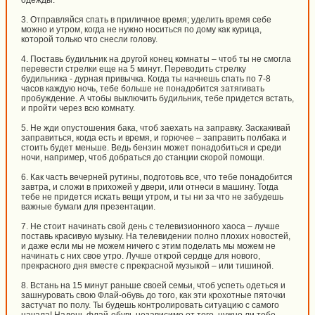
одежды.
3. Отправляйся спать в приличное время; уделить время себе
можно и утром, когда не нужно носиться по дому как курица,
которой только что снесли голову.
4. Поставь будильник на другой конец комнаты – чтоб ты не смогла
перевести стрелки еще на 5 минут. Переводить стрелку
будильника - дурная привычка. Когда ты начнешь спать по 7-8
часов каждую ночь, тебе больше не понадобится затягивать
пробуждение. А чтобы выключить будильник, тебе придется встать,
и пройти через всю комнату.
5. Не жди опустошения бака, чтоб заехать на заправку. Заскакивай
заправиться, когда есть и время, и горючее – заправить полбака и
стоить будет меньше. Ведь бензин может понадобиться и среди
ночи, например, чтоб добраться до станции скорой помощи.
6. Как часть вечерней рутины, подготовь все, что тебе понадобится
завтра, и сложи в прихожей у двери, или отнеси в машину. Тогда
тебе не придется искать вещи утром, и ты ни за что не забудешь
важные бумаги для презентации.
7. Не стоит начинать свой день с телевизионного хаоса – лучше
поставь красивую музыку. На телевидении полно плохих новостей,
и даже если мы не можем ничего с этим поделать мы можем не
начинать с них свое утро. Лучше открой сердце для нового,
прекрасного дня вместе с прекрасной музыкой – или тишиной.
8. Встань на 15 минут раньше своей семьи, чтоб успеть одеться и
зашнуровать свою Флай-обувь до того, как эти крохотные пяточки
застучат по полу. Ты будешь контролировать ситуацию с самого