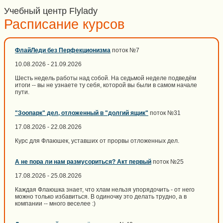
Учебный центр Flylady
Расписание курсов
ФлайЛеди без Перфекционизма
поток №7
10.08.2026 - 21.09.2026
Шесть недель работы над собой. На седьмой неделе подведём
итоги -- вы не узнаете ту себя, которой вы были в самом начале
пути.
"Зоопарк" дел, отложенный в "долгий ящик"
поток №31
17.08.2026 - 22.08.2026
Курс для Флаюшек, уставших от прорвы отложенных дел.
А не пора ли нам размусориться? Акт первый
поток №25
17.08.2026 - 25.08.2026
Каждая Флаюшка знает, что хлам нельзя упорядочить - от него
можно только избавиться. В одиночку это делать трудно, а в
компании -- много веселее :)