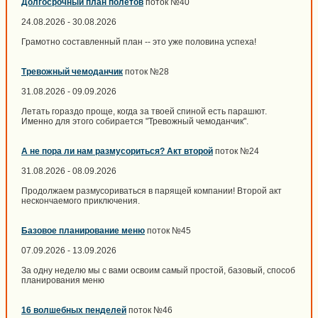
Долгосрочный план полётов
поток №40
24.08.2026 - 30.08.2026
Грамотно составленный план -- это уже половина успеха!
Тревожный чемоданчик
поток №28
31.08.2026 - 09.09.2026
Летать гораздо проще, когда за твоей спиной есть парашют.
Именно для этого собирается "Тревожный чемоданчик".
А не пора ли нам размусориться? Акт второй
поток №24
31.08.2026 - 08.09.2026
Продолжаем размусориваться в парящей компании! Второй акт
нескончаемого приключения.
Базовое планирование меню
поток №45
07.09.2026 - 13.09.2026
За одну неделю мы с вами освоим самый простой, базовый, способ
планирования меню
16 волшебных пенделей
поток №46