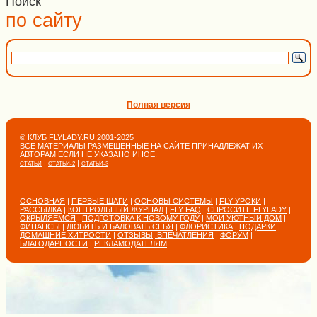
Поиск
по сайту
Полная версия
© КЛУБ FLYLADY.RU 2001-2025
ВСЕ МАТЕРИАЛЫ РАЗМЕЩЁННЫЕ НА САЙТЕ ПРИНАДЛЕЖАТ ИХ
АВТОРАМ ЕСЛИ НЕ УКАЗАНО ИНОЕ.
|
|
СТАТЬИ
СТАТЬИ-2
СТАТЬИ-3
ОСНОВНАЯ
|
ПЕРВЫЕ ШАГИ
|
ОСНОВЫ СИСТЕМЫ
|
FLY УРОКИ
|
РАССЫЛКА
|
КОНТРОЛЬНЫЙ ЖУРНАЛ
|
FLY FAQ
|
СПРОСИТЕ FLYLADY
|
ОКРЫЛЯЕМСЯ
|
ПОДГОТОВКА К НОВОМУ ГОДУ
|
МОЙ УЮТНЫЙ ДОМ
|
ФИНАНСЫ
|
ЛЮБИТЬ И БАЛОВАТЬ СЕБЯ
|
ФЛОРИСТИКА
|
ПОДАРКИ
|
ДОМАШНИЕ ХИТРОСТИ
|
ОТЗЫВЫ, ВПЕЧАТЛЕНИЯ
|
ФОРУМ
|
БЛАГОДАРНОСТИ
|
РЕКЛАМОДАТЕЛЯМ