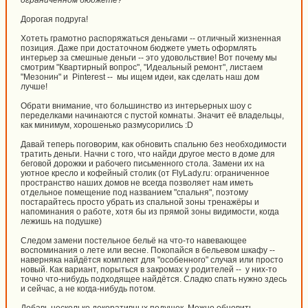
ограниченном бюджете?
Дорогая подруга!
Хотеть грамотно распоряжаться деньгами -- отличный жизненная
позиция. Даже при достаточном бюджете уметь оформлять
интерьер за смешные деньги -- это удовольствие! Вот почему мы
смотрим "Квартирный вопрос", "Идеальный ремонт", листаем
"Мезонин" и Pinterest -- мы ищем идеи, как сделать наш дом
лучше!
Обрати внимание, что большинство из интерьерных шоу с
переделками начинаются с пустой комнаты. Значит её владельцы,
как минимум, хорошенько размусорились :D
Давай теперь поговорим, как обновить спальню без необходимости
тратить деньги. Начни с того, что найди другое место в доме для
беговой дорожки и рабочего письменного стола. Замени их на
уютное кресло и кофейный столик (от FlyLady.ru: ограниченное
пространство наших домов не всегда позволяет нам иметь
отдельное помещение под названием "спальня", поэтому
постарайтесь просто убрать из спальной зоны тренажёры и
напоминания о работе, хотя бы из прямой зоны видимости, когда
лежишь на подушке)
Следом замени постельное бельё на что-то навевающее
воспоминания о лете или весне. Покопайся в бельевом шкафу --
наверняка найдётся комплект для "особенного" случая или просто
новый. Как вариант, порыться в закромах у родителей -- у них-то
точно что-нибудь подходящее найдётся. Сладко спать нужно здесь
и сейчас, а не когда-нибудь потом.