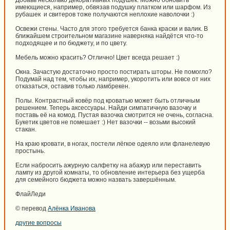
Добавь несколько декоративных подушек. Можно обновить
имеющиеся, например, обвязав подушку платком или шарфом. Из
рубашек и свитеров тоже получаются неплохие наволочки :)
Освежи стены. Часто для этого требуется банка краски и валик. В
ближайшем строительном магазине наверняка найдётся что-то
подходящее и по бюджету, и по цвету.
Мебель можно красить? Отлично! Цвет всегда решает :)
Окна. Зачастую достаточно просто постирать шторы. Не помогло?
Подумай над тем, чтобы их, например, укоротить или вовсе от них
отказаться, оставив только ламбрекен.
Полы. Контрастный ковёр под кроватью может быть отличным
решением. Теперь аксессуары. Найди симпатичную вазочку и
поставь её на комод. Пустая вазочка смотрится не очень, согласна.
Букетик цветов не помешает :) Нет вазочки -- возьми высокий
стакан.
На краю кровати, в ногах, постели лёгкое одеяло или фланелевую
простынь.
Если набросить ажурную салфетку на абажур или переставить
лампу из другой комнаты, то обновление интерьера без ущерба
для семейного бюджета можно назвать завершённым.
ФлайЛеди
© перевод
Алёнка Иванова
другие вопросы