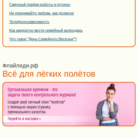
Сменный график работы и рутины
Не принимайте любовь, как должное
Телефонозависимость
Как аккуратно вести семейный календарь
Что такое "День Семейного Веселья"?
Флайледи.рф
Всё для лёгких полётов
Организация времени - это
задача твоего контрольного журнала!
Создай свой личный план "полётов"
с помощью наших страниц
премиального качества
Перейти в магазин »