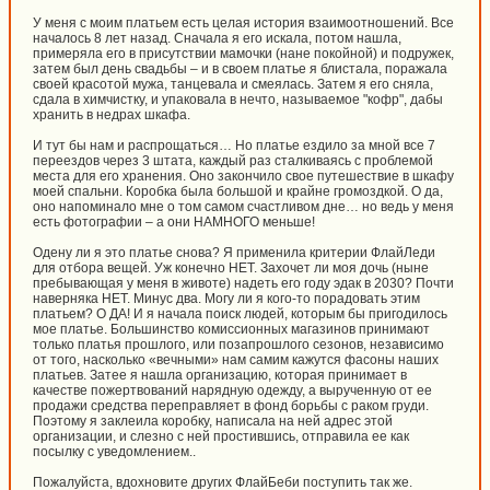
У меня с моим платьем есть целая история взаимоотношений. Все
началось 8 лет назад. Сначала я его искала, потом нашла,
примеряла его в присутствии мамочки (нане покойной) и подружек,
затем был день свадьбы – и в своем платье я блистала, поражала
своей красотой мужа, танцевала и смеялась. Затем я его сняла,
сдала в химчистку, и упаковала в нечто, называемое "кофр", дабы
хранить в недрах шкафа.
И тут бы нам и распрощаться… Но платье ездило за мной все 7
переездов через 3 штата, каждый раз сталкиваясь с проблемой
места для его хранения. Оно закончило свое путешествие в шкафу
моей спальни. Коробка была большой и крайне громоздкой. О да,
оно напоминало мне о том самом счастливом дне… но ведь у меня
есть фотографии – а они НАМНОГО меньше!
Одену ли я это платье снова? Я применила критерии ФлайЛеди
для отбора вещей. Уж конечно НЕТ. Захочет ли моя дочь (ныне
пребывающая у меня в животе) надеть его году эдак в 2030? Почти
наверняка НЕТ. Минус два. Могу ли я кого-то порадовать этим
платьем? О ДА! И я начала поиск людей, которым бы пригодилось
мое платье. Большинство комиссионных магазинов принимают
только платья прошлого, или позапрошлого сезонов, независимо
от того, насколько «вечными» нам самим кажутся фасоны наших
платьев. Затее я нашла организацию, которая принимает в
качестве пожертвований нарядную одежду, а вырученную от ее
продажи средства переправляет в фонд борьбы с раком груди.
Поэтому я заклеила коробку, написала на ней адрес этой
организации, и слезно с ней простившись, отправила ее как
посылку с уведомлением..
Пожалуйста, вдохновите других ФлайБеби поступить так же.