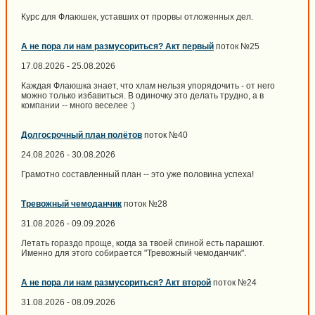
Курс для Флаюшек, уставших от прорвы отложенных дел.
А не пора ли нам размусориться? Акт первый
поток №25
17.08.2026 - 25.08.2026
Каждая Флаюшка знает, что хлам нельзя упорядочить - от него
можно только избавиться. В одиночку это делать трудно, а в
компании -- много веселее :)
Долгосрочный план полётов
поток №40
24.08.2026 - 30.08.2026
Грамотно составленный план -- это уже половина успеха!
Тревожный чемоданчик
поток №28
31.08.2026 - 09.09.2026
Летать гораздо проще, когда за твоей спиной есть парашют.
Именно для этого собирается "Тревожный чемоданчик".
А не пора ли нам размусориться? Акт второй
поток №24
31.08.2026 - 08.09.2026