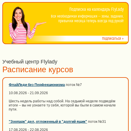
Подписка на календарь FlyLady
Вся необходимая информация -- зоны, задания,
привычки месяца теперь всегда под рукой!
Подписаться »
Учебный центр Flylady
Расписание курсов
ФлайЛеди без Перфекционизма
поток №7
10.08.2026 - 21.09.2026
Шесть недель работы над собой. На седьмой неделе подведём
итоги -- вы не узнаете ту себя, которой вы были в самом начале
пути.
"Зоопарк" дел, отложенный в "долгий ящик"
поток №31
17.08.2026 - 22.08.2026