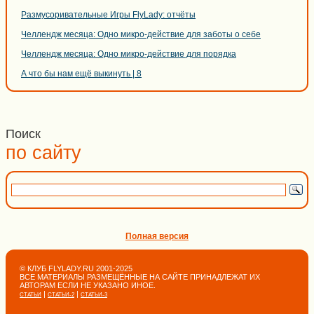
Размусоривательные Игры FlyLady: отчёты
Челлендж месяца: Одно микро-действие для заботы о себе
Челлендж месяца: Одно микро-действие для порядка
А что бы нам ещё выкинуть | 8
Поиск
по сайту
Полная версия
© КЛУБ FLYLADY.RU 2001-2025
ВСЕ МАТЕРИАЛЫ РАЗМЕЩЁННЫЕ НА САЙТЕ ПРИНАДЛЕЖАТ ИХ
АВТОРАМ ЕСЛИ НЕ УКАЗАНО ИНОЕ.
|
|
СТАТЬИ
СТАТЬИ-2
СТАТЬИ-3