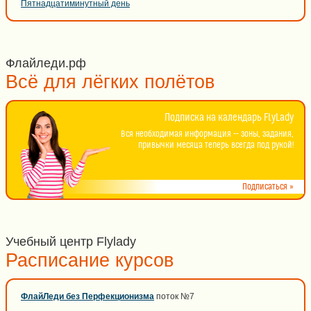
Пятнадцатиминутный день
Флайледи.рф
Всё для лёгких полётов
Подписка на календарь FlyLady
Вся необходимая информация -- зоны, задания,
привычки месяца теперь всегда под рукой!
Подписаться »
Учебный центр Flylady
Расписание курсов
ФлайЛеди без Перфекционизма
поток №7