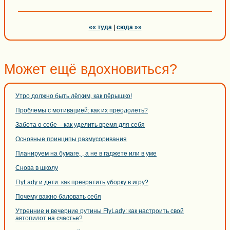
«« туда
|
сюда »»
Может ещё вдохновиться?
Утро должно быть лёгким, как пёрышко!
Проблемы с мотивацией: как их преодолеть?
Забота о себе – как уделить время для себя
Основные принципы размусоривания
Планируем на бумаге, , а не в гаджете или в уме
Снова в школу
FlyLady и дети: как превратить уборку в игру?
Почему важно баловать себя
Утренние и вечерние рутины FlyLady: как настроить свой
автопилот на счастье?