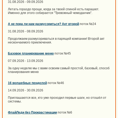
31.08.2026 - 09.09.2026
Летать гораздо проще, когда за твоей спиной есть парашют.
Именно для этого собирается "Тревожный чемоданчик".
А не пора ли нам размусориться? Акт второй
поток №24
31.08.2026 - 08.09.2026
Продолжаем размусориваться в парящей компании! Второй акт
нескончаемого приключения.
Базовое планирование меню
поток №45
07.09.2026 - 13.09.2026
За одну неделю мы с вами освоим самый простой, базовый, способ
планирования меню
16 волшебных пенделей
поток №46
14.09.2026 - 30.09.2026
Приглашаются все, кто уже проходил первые шаги, но отошёл от
системы.
ФлайЛеди без Прокрастинации
поток №6