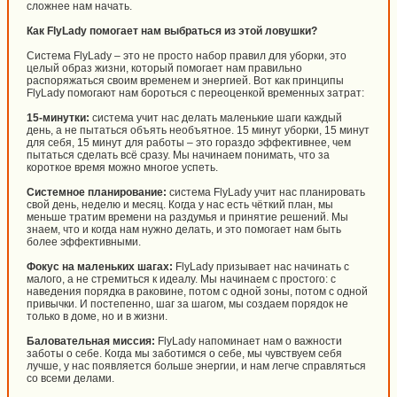
сложнее нам начать.
Как FlyLady помогает нам выбраться из этой ловушки?
Система FlyLady – это не просто набор правил для уборки, это
целый образ жизни, который помогает нам правильно
распоряжаться своим временем и энергией. Вот как принципы
FlyLady помогают нам бороться с переоценкой временных затрат:
15-минутки:
система учит нас делать маленькие шаги каждый
день, а не пытаться объять необъятное. 15 минут уборки, 15 минут
для себя, 15 минут для работы – это гораздо эффективнее, чем
пытаться сделать всё сразу. Мы начинаем понимать, что за
короткое время можно многое успеть.
Системное планирование:
система FlyLady учит нас планировать
свой день, неделю и месяц. Когда у нас есть чёткий план, мы
меньше тратим времени на раздумья и принятие решений. Мы
знаем, что и когда нам нужно делать, и это помогает нам быть
более эффективными.
Фокус на маленьких шагах:
FlyLady призывает нас начинать с
малого, а не стремиться к идеалу. Мы начинаем с простого: с
наведения порядка в раковине, потом с одной зоны, потом с одной
привычки. И постепенно, шаг за шагом, мы создаем порядок не
только в доме, но и в жизни.
Баловательная миссия:
FlyLady напоминает нам о важности
заботы о себе. Когда мы заботимся о себе, мы чувствуем себя
лучше, у нас появляется больше энергии, и нам легче справляться
со всеми делами.