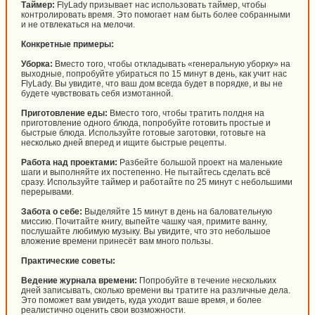
Таймер:
FlyLady призывает нас использовать таймер, чтобы
контролировать время. Это помогает нам быть более собранными
и не отвлекаться на мелочи.
Конкретные примеры:
Уборка:
Вместо того, чтобы откладывать «генеральную уборку» на
выходные, попробуйте убираться по 15 минут в день, как учит нас
FlyLady. Вы увидите, что ваш дом всегда будет в порядке, и вы не
будете чувствовать себя измотанной.
Приготовление еды:
Вместо того, чтобы тратить полдня на
приготовление одного блюда, попробуйте готовить простые и
быстрые блюда. Используйте готовые заготовки, готовьте на
несколько дней вперед и ищите быстрые рецепты.
Работа над проектами:
Разбейте большой проект на маленькие
шаги и выполняйте их постепенно. Не пытайтесь сделать всё
сразу. Используйте таймер и работайте по 25 минут с небольшими
перерывами.
Забота о себе:
Выделяйте 15 минут в день на баловательную
миссию. Почитайте книгу, выпейте чашку чая, примите ванну,
послушайте любимую музыку. Вы увидите, что это небольшое
вложение времени принесёт вам много пользы.
Практические советы:
Ведение журнала времени:
Попробуйте в течение нескольких
дней записывать, сколько времени вы тратите на различные дела.
Это поможет вам увидеть, куда уходит ваше время, и более
реалистично оценить свои возможности.