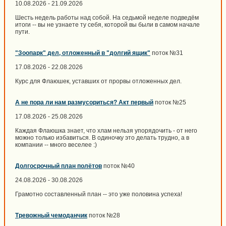
10.08.2026 - 21.09.2026
Шесть недель работы над собой. На седьмой неделе подведём
итоги -- вы не узнаете ту себя, которой вы были в самом начале
пути.
"Зоопарк" дел, отложенный в "долгий ящик"
поток №31
17.08.2026 - 22.08.2026
Курс для Флаюшек, уставших от прорвы отложенных дел.
А не пора ли нам размусориться? Акт первый
поток №25
17.08.2026 - 25.08.2026
Каждая Флаюшка знает, что хлам нельзя упорядочить - от него
можно только избавиться. В одиночку это делать трудно, а в
компании -- много веселее :)
Долгосрочный план полётов
поток №40
24.08.2026 - 30.08.2026
Грамотно составленный план -- это уже половина успеха!
Тревожный чемоданчик
поток №28