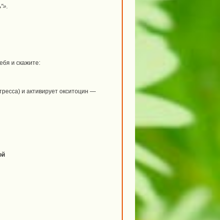
"».
ебя и скажите:
тресса) и активирует окситоцин —
ой