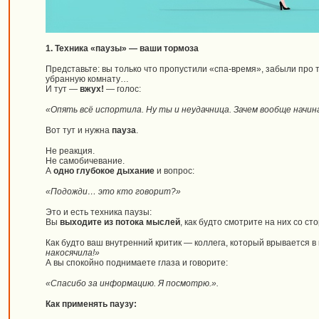
1. Техника «паузы» — ваши тормоза
Представьте: вы только что пропустили «спа-время», забыли про т
убранную комнату…
И тут —
вжух!
— голос:
«Опять всё испортила. Ну ты и неудачница. Зачем вообще начин
Вот тут и нужна
пауза
.
Не реакция.
Не самобичевание.
А
одно глубокое дыхание
и вопрос:
«Подожди… это кто говорит?»
Это и есть техника паузы:
Вы
выходите из потока мыслей
, как будто смотрите на них со ст
Как будто ваш внутренний критик — коллега, который врывается в 
накосячила!»
А вы спокойно поднимаете глаза и говорите:
«Спасибо за информацию. Я посмотрю.».
Как применять паузу: