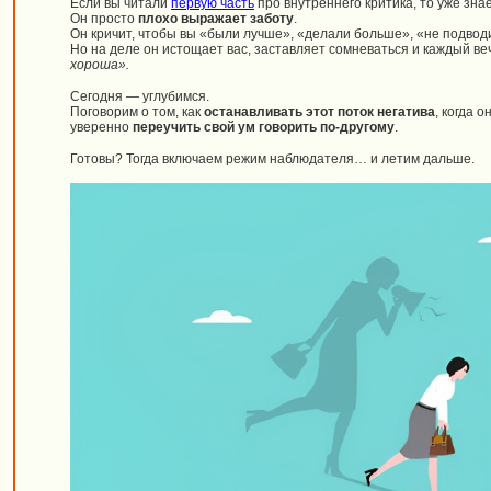
Если вы читали
первую часть
про внутреннего критика, то уже знает
Он просто
плохо выражает заботу
.
Он кричит, чтобы вы «были лучше», «делали больше», «не подвод
Но на деле он истощает вас, заставляет сомневаться и каждый в
хороша».
Сегодня — углубимся.
Поговорим о том, как
останавливать этот поток негатива
, когда о
уверенно
переучить свой ум говорить по-другому
.
Готовы? Тогда включаем режим наблюдателя… и летим дальше.