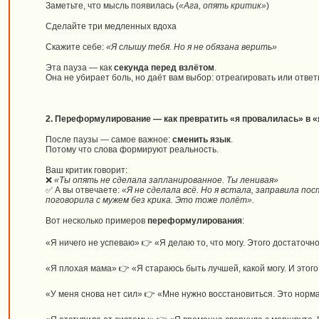
Заметьте, что мысль появилась (
«Ага, опять критик»
)
Сделайте три медленных вдоха
Скажите себе:
«Я слышу тебя. Но я не обязана верить»
Эта пауза — как
секунда перед взлётом
.
Она не убирает боль, но даёт вам выбор: отреагировать или ответ
2. Переформулирование — как превратить «я провалилась» в «
После паузы — самое важное:
сменить язык
.
Потому что слова формируют реальность.
Ваш критик говорит:
❌
«Ты опять не сделала запланированное. Ты ленивая»
✅ А вы отвечаете:
«Я не сделала всё. Но я встала, заправила по
поговорила с мужем без крика. Это тоже полёт».
Вот несколько примеров
переформулирования
:
«Я ничего не успеваю» 👉 «Я делаю то, что могу. Этого достаточн
«Я плохая мама» 👉 «Я стараюсь быть лучшей, какой могу. И этого
«У меня снова нет сил» 👉 «Мне нужно восстановиться. Это норм