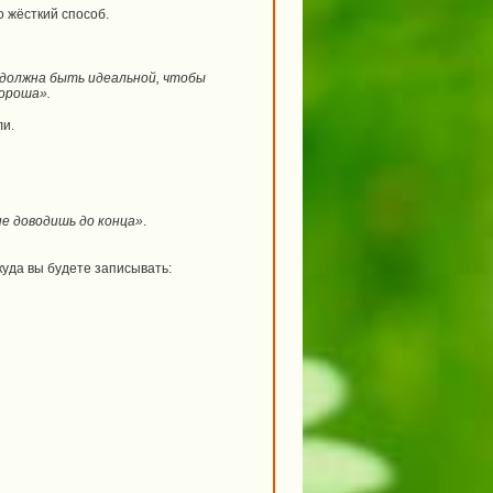
о жёсткий способ.
я должна быть идеальной, чтобы
хороша».
ли.
не доводишь до конца»
.
куда вы будете записывать: