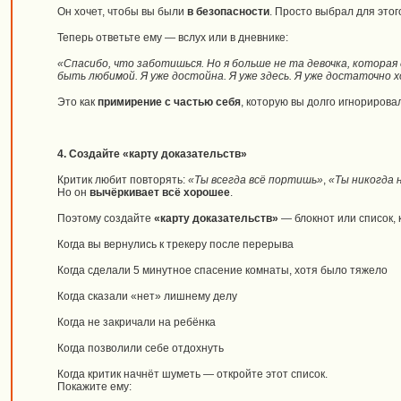
Он хочет, чтобы вы были
в безопасности
. Просто выбрал для этог
Теперь ответьте ему — вслух или в дневнике:
«Спасибо, что заботишься. Но я больше не та девочка, котора
быть любимой. Я уже достойна. Я уже здесь. Я уже достаточно 
Это как
примирение с частью себя
, которую вы долго игнорирова
4. Создайте «карту доказательств»
Критик любит повторять:
«Ты всегда всё портишь»
,
«Ты никогда 
Но он
вычёркивает всё хорошее
.
Поэтому создайте
«карту доказательств»
— блокнот или список, 
Когда вы вернулись к трекеру после перерыва
Когда сделали 5 минутное спасение комнаты, хотя было тяжело
Когда сказали «нет» лишнему делу
Когда не закричали на ребёнка
Когда позволили себе отдохнуть
Когда критик начнёт шуметь — откройте этот список.
Покажите ему: