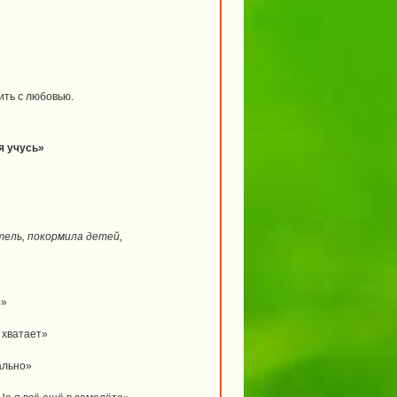
ить с любовью.
я учусь»
стель, покормила детей,
о»
 хватает»
ально»