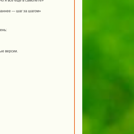
Но я всё ещё в самолёте»
ваннее — шаг за шагом»
ень:
ые версии.