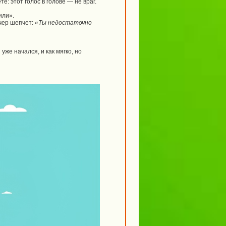
е: этот голос в голове — не враг.
или».
ечер шепчет:
«Ты недостаточно
н уже начался, и как мягко, но