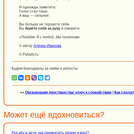
И однажды заметите:
Голос стал тише.
А ваш — сильнее.
Вы больше не терзаете себя.
Вы
берёте себя за руку
и говорите:
«Пойдём. Я с тобой. Мы полетим».
© автор
Алёнка Иванова
© Flylady.ru
Будем благодарны за лайки и репосты
««
Организация пространства: ключ к спокойствию
|
Как сделат
Может ещё вдохновиться?
FlyLady и дети: как превратить уборку в игру?