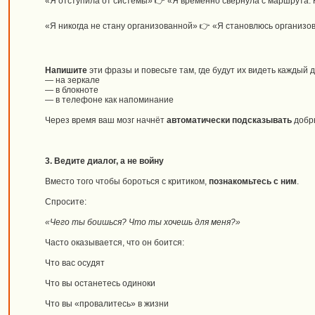
«Я отступила от системы» 👉 «Я временно свернула с маршрута. 
«Я никогда не стану организованной» 👉 «Я становлюсь организо
Напишите
эти фразы и повесьте там, где будут их видеть каждый д
— на зеркале
— в блокноте
— в телефоне как напоминание
Через время ваш мозг начнёт
автоматически подсказывать
добр
3. Ведите диалог, а не войну
Вместо того чтобы бороться с критиком,
познакомьтесь с ним
.
Спросите:
«Чего ты боишься? Что ты хочешь для меня?»
Часто оказывается, что он боится:
Что вас осудят
Что вы останетесь одиноки
Что вы «провалитесь» в жизни