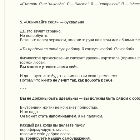
«Смотри. Я не "никогда". Я — "часто". Я — "стараюсь". Я — "здесь
5. «Обнимайте себя» — буквально
Да, это звучит странно.
Но попробуйте:
Встаньте перед зеркалом, положите руки на плечи или обнимите с
«Ты проделала тяжёлую работу. Я горжусь тобой. Я с тобой».
Физическое прикосновение снижает уровень кортизола (гормона с
гормон любви.
Вы можете утешить сами себя.
И да — пусть это будет вашим новым «спа-временем».
Потому что
ничто не лечит так, как доброта к себе
.
* * *
Вы не должны быть идеальны — вы должны быть рядом с соб
Внутренний критик не исчезнет полностью.
И не надо.
Он может стать
напоминанием
, а не палачом.
Каждый раз, когда вы делаете паузу,
переформулируете мысль,
говорите себе доброе слово —
вы
тренируете мышцу самоуважения
.