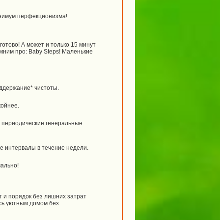
инимум перфекционизма!
готово! А может и только 15 минут
омним про: Baby Steps! Маленькие
оддержание* чистоты.
койнее.
м периодические генеральные
е интервалы в течение недели.
мально!
т и порядок без лишних затрат
есь уютным домом без