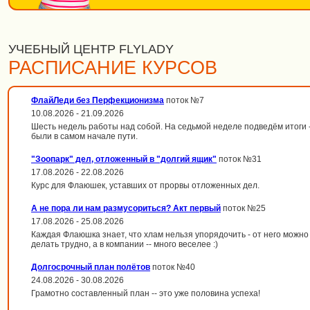
УЧЕБНЫЙ ЦЕНТР FLYLADY
РАСПИСАНИЕ КУРСОВ
ФлайЛеди без Перфекционизма
поток №7
10.08.2026 - 21.09.2026
Шесть недель работы над собой. На седьмой неделе подведём итоги --
были в самом начале пути.
"Зоопарк" дел, отложенный в "долгий ящик"
поток №31
17.08.2026 - 22.08.2026
Курс для Флаюшек, уставших от прорвы отложенных дел.
А не пора ли нам размусориться? Акт первый
поток №25
17.08.2026 - 25.08.2026
Каждая Флаюшка знает, что хлам нельзя упорядочить - от него можно 
делать трудно, а в компании -- много веселее :)
Долгосрочный план полётов
поток №40
24.08.2026 - 30.08.2026
Грамотно составленный план -- это уже половина успеха!