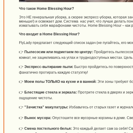
Что такое Home Blessing Hour?
Это НЕ генеральная уборка, а скорее экспресс-уборка, которая зан
меньше!) и освежает дом. Система нас учит, что лучше делать пон
изматывать себя марафонами чистоты. Home Blessing Hour – как р
Что входит в Home Blessing Hour?
FlyLady предлагает следующий список задач (не пугайтесь, его мо
👉
Пылесосим или подметаем по центру:
Пройдитесь пылесосом 
комнат, не зацикливаясь на углах и труднодоступных местах. Цель
👉
Экспресс-вытирание пыли:
Быстро пройдитесь по поверхност
фанатично протирать каждую статуэтку!
👉
Моем полы ТОЛЬКО на кухне и в ванной:
Эти зоны требуют бо
👉
Блестящие стекла и зеркала:
Протрите стекла в дверях и зерк
ощущение чистоты.
👉
"Зачистка" макулатуры:
Избавьтесь от старых газет и журнал
👉
Вынос мусора:
Опустошите все мусорные корзины в доме. Све
👉
Смена постельного белья:
Это каждый делает сам за себя! Св