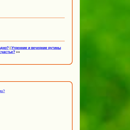
одно?
|
Утренние и вечерние рутины
 счастье?
»»
ма?