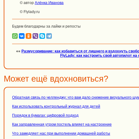
© автор
Алёнка Иванова
© Flylady.ru
Будем благодарны за лайки и репосты
««
Размусоривание: как избавиться от лишнего и вздохнуть своб
FlyLady: как настроить свой автопилот на
Может ещё вдохновиться?
Обратная связь по челленджу: что вам дало снижение визуального шу
Как использовать контрольный журнал для детей
Порядок в бумагах: цифровой подход
Как заправленная утром постель влияет на настроение
Что замедляет нас при выполнении домашней работы