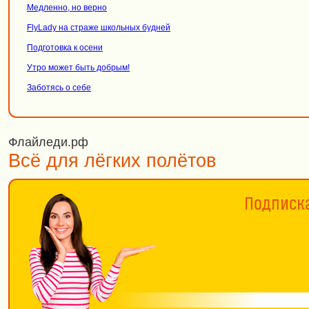
Медленно, но верно
FlyLady на страже школьных будней
Подготовка к осени
Утро может быть добрым!
Заботясь о себе
Флайледи.рф
Всё для лёгких полётов
Подписка