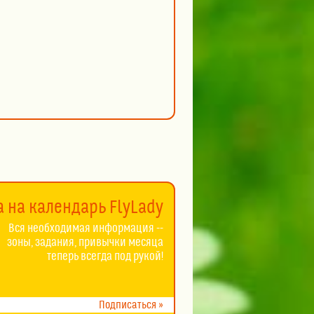
 на календарь FlyLady
Вся необходимая информация --
зоны, задания, привычки месяца
теперь всегда под рукой!
Подписаться »