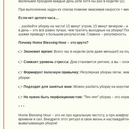
маленький праздник каждый день (или хотя бы раз в неделю 😉).
При выполнении задач из списка помним: максимум скорости + м
Если нет целого часа…
…разбейте уборку на части! 15 минут утром, 15 минут вечером – и 
в день – это всё равно лучше, чем тратить выходные на уборку! П
шажки приведут к большим результатам. Главное – регулярность.
Почему Home Blessing Hour – это круто?
👉
Экономит время:
Всего час в неделю (или даже меньше!) на п
👉
Снижает уровень стресса:
Дом становится уютнее, а вы – спо
👉
Формирует полезную привычку:
Регулярная уборка легче, че
уборки.
👉
Подходит для занятых мам:
Можно разбить уборку на коротки
👉
Не нужно быть перфекционистом:
"Тяп-ляп" уборка – это нор
* * *
Home Blessing Hour – это не про идеальную чистоту, а про комфор
времени и сил. Внедрите этот ритуал в свою жизнь и наслаждайт
выматывающих уборок!