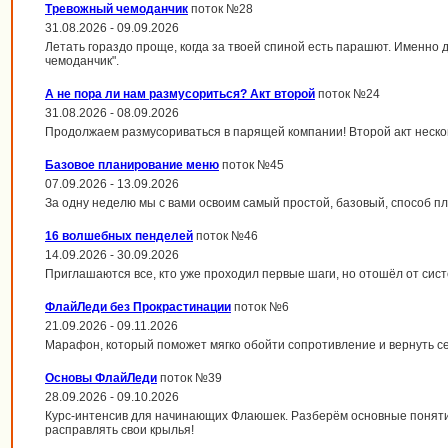
Тревожный чемоданчик
поток №28
31.08.2026 - 09.09.2026
Летать гораздо проще, когда за твоей спиной есть парашют. Именно 
чемоданчик".
А не пора ли нам размусориться? Акт второй
поток №24
31.08.2026 - 08.09.2026
Продолжаем размусориваться в парящей компании! Второй акт неско
Базовое планирование меню
поток №45
07.09.2026 - 13.09.2026
За одну неделю мы с вами освоим самый простой, базовый, способ 
16 волшебных пенделей
поток №46
14.09.2026 - 30.09.2026
Приглашаются все, кто уже проходил первые шаги, но отошёл от сис
ФлайЛеди без Прокрастинации
поток №6
21.09.2026 - 09.11.2026
Марафон, который поможет мягко обойти сопротивление и вернуть с
Основы ФлайЛеди
поток №39
28.09.2026 - 09.10.2026
Курс-интенсив для начинающих Флаюшек. Разберём основные поняти
расправлять свои крылья!