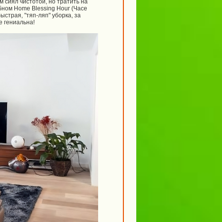
м сиял чистотой, но тратить на
бном Home Blessing Hour (Часе
страя, "тяп-ляп" уборка, за
е гениальна!