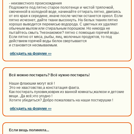
- неизвестного происхождения
Подложите под пятно старое полотенце и чистой тряпочкой,
смоченной в холодной воде, начинайте оттирать пятно, двигаясь
от его края к середине, иначе после чистки останется ореол. Если
пятно исчезнет, дайте ткани высохнуть. На белых тканях пятно
хорошо выводится перекисью водорода. С цветных их удаляют
обычным мылом или стиральным порошком. Но никогда не
пытайтесь смыть ?незнакомое? пятно с помощью горячей воды.
Если пятно от мяса, рыбы, яиц, молочных продуктов, то под
действием горячей воды белок свертывается
и становится несмываемым.
обсудить на форуме ›››
Всё можно постирать? Всё нужно постирать!
Наши флаюшки могут всё !
Это не хвастовство,а констатация факта.
Как постирать пуховик,коврик из ванной комнаты,жалюзи и детские
вещи...Да всё,что угодно !
Хотите убедиться? Добро пожаловать на наши постирушки !
обсудить на форуме ›››
Если вещь полиняла...