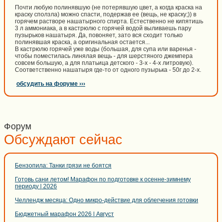
Почти любую полинявшую (не потерявшую цвет, а когда краска на
краску сползла) можно спасти, подержав ее (вещь, не краску;)) в
горячем растворе нашатырного спирта. Естественно не кипятишь
3 л аммониака, а в кастрюлю с горячей водой выливаешь пару
пузырьков нашатыря. Да, повоняет, зато вся сходит только
полинявшая краска, а оригинальная остается...
В кастрюлю горячей уже воды (большая, для супа или варенья -
чтобы поместилась линялая вещь - для шерстяного джемпера
совсем большую, а для платьица детского - 3-х - 4-х литровую).
Соответственно нашатыря где-то от одного пузырька - 50г до 2-х.
обсудить на форуме ›››
Форум
Обсуждают сейчас
Бензопила: Танки грязи не боятся
Готовь сани летом! Марафон по подготовке к осенне-зимнему
периоду | 2026
Челлендж месяца: Одно микро-действие для облегчения готовки
Бюджетный марафон 2026 | Август