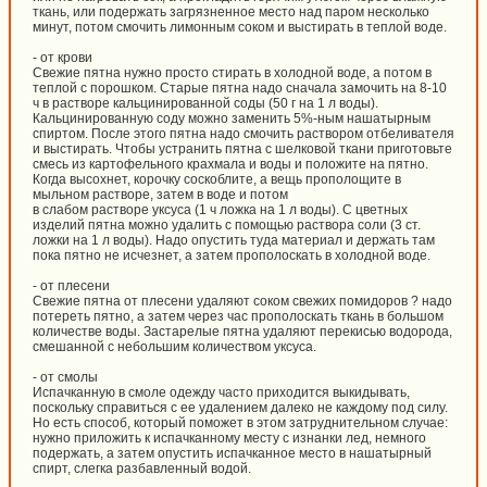
ткань, или подержать загрязненное место над паром несколько
минут, потом смочить лимонным соком и выстирать в теплой воде.
- от крови
Свежие пятна нужно просто стирать в холодной воде, а потом в
теплой с порошком. Старые пятна надо сначала замочить на 8-10
ч в растворе кальцинированной соды (50 г на 1 л воды).
Кальцинированную соду можно заменить 5%-ным нашатырным
спиртом. После этого пятна надо смочить раствором отбеливателя
и выстирать. Чтобы устранить пятна с шелковой ткани приготовьте
смесь из картофельного крахмала и воды и положите на пятно.
Когда высохнет, корочку соскоблите, а вещь прополощите в
мыльном растворе, затем в воде и потом
в слабом растворе уксуса (1 ч ложка на 1 л воды). С цветных
изделий пятна можно удалить с помощью раствора соли (3 ст.
ложки на 1 л воды). Надо опустить туда материал и держать там
пока пятно не исчезнет, а затем прополоскать в холодной воде.
- от плесени
Свежие пятна от плесени удаляют соком свежих помидоров ? надо
потереть пятно, а затем через час прополоскать ткань в большом
количестве воды. Застарелые пятна удаляют перекисью водорода,
смешанной с небольшим количеством уксуса.
- от смолы
Испачканную в смоле одежду часто приходится выкидывать,
поскольку справиться с ее удалением далеко не каждому под силу.
Но есть способ, который поможет в этом затруднительном случае:
нужно приложить к испачканному месту с изнанки лед, немного
подержать, а затем опустить испачканное место в нашатырный
спирт, слегка разбавленный водой.