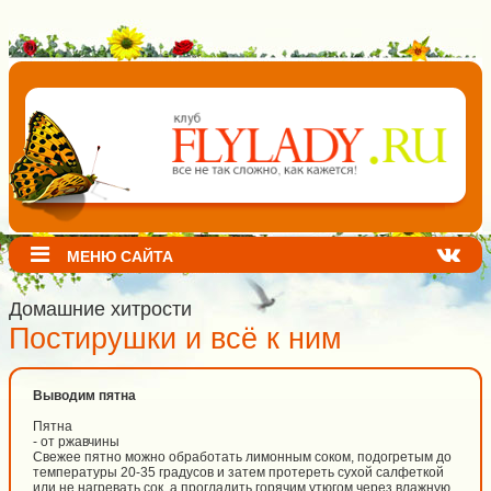
МЕНЮ САЙТА
Домашние хитрости
Постирушки и всё к ним
Выводим пятна
Пятна
- от ржавчины
Свежее пятно можно обработать лимонным соком, подогретым до
температуры 20-35 градусов и затем протереть сухой салфеткой
или не нагревать сок, а прогладить горячим утюгом через влажную