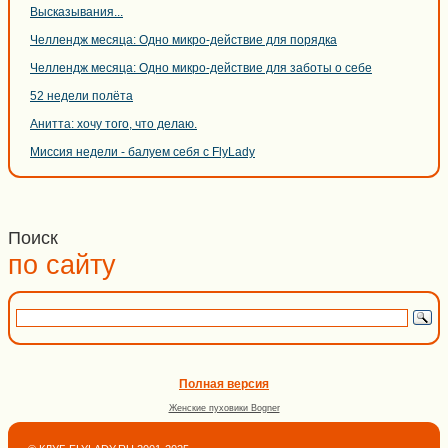
Высказывания...
Челлендж месяца: Одно микро-действие для порядка
Челлендж месяца: Одно микро-действие для заботы о себе
52 недели полёта
Анитта: хочу того, что делаю.
Миссия недели - балуем себя с FlyLady
Поиск
по сайту
Полная версия
Женские пуховики Bogner