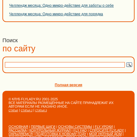
Челлендж месяца: Одно микро-действие для заботы о себе
Челлендж месяца: Одно микро-действие для порядка
Поиск
по сайту
Полная версия
© КЛУБ FLYLADY.RU 2001-2025
ВСЕ МАТЕРИАЛЫ РАЗМЕЩЁННЫЕ НА САЙТЕ ПРИНАДЛЕЖАТ ИХ
АВТОРАМ ЕСЛИ НЕ УКАЗАНО ИНОЕ.
|
|
СТАТЬИ
СТАТЬИ-2
СТАТЬИ-3
ОСНОВНАЯ
|
ПЕРВЫЕ ШАГИ
|
ОСНОВЫ СИСТЕМЫ
|
FLY УРОКИ
|
РАССЫЛКА
|
КОНТРОЛЬНЫЙ ЖУРНАЛ
|
FLY FAQ
|
СПРОСИТЕ FLYLADY
|
ОКРЫЛЯЕМСЯ
|
ПОДГОТОВКА К НОВОМУ ГОДУ
|
МОЙ УЮТНЫЙ ДОМ
|