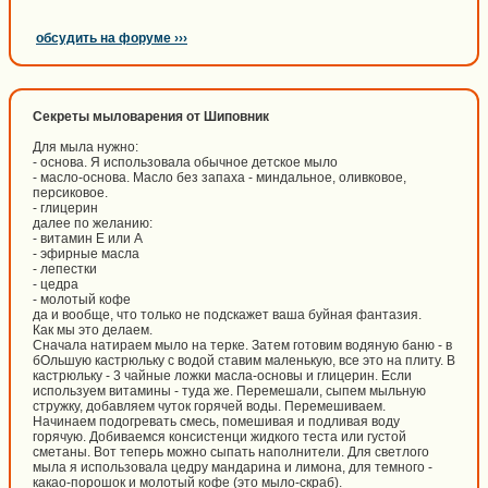
обсудить на форуме ›››
Секреты мыловарения от Шиповник
Для мыла нужно:
- основа. Я использовала обычное детское мыло
- масло-основа. Масло без запаха - миндальное, оливковое,
персиковое.
- глицерин
далее по желанию:
- витамин Е или А
- эфирные масла
- лепестки
- цедра
- молотый кофе
да и вообще, что только не подскажет ваша буйная фантазия.
Как мы это делаем.
Сначала натираем мыло на терке. Затем готовим водяную баню - в
бОльшую кастрюльку с водой ставим маленькую, все это на плиту. В
кастрюльку - 3 чайные ложки масла-основы и глицерин. Если
используем витамины - туда же. Перемешали, сыпем мыльную
стружку, добавляем чуток горячей воды. Перемешиваем.
Начинаем подогревать смесь, помешивая и подливая воду
горячую. Добиваемся консистенци жидкого теста или густой
сметаны. Вот теперь можно сыпать наполнители. Для светлого
мыла я использовала цедру мандарина и лимона, для темного -
какао-порошок и молотый кофе (это мыло-скраб).