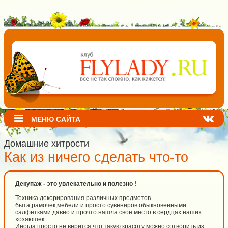
МЕНЮ САЙТА
Домашние хитрости
Как из ничего сделать что-то
Декупаж - это увлекательно и полезно !
Техника декорирования различных предметов
быта,рамочек,мебели и просто сувениров обыкновенными
салфетками давно и прочто нашла своё место в сердцах наших
хозяюшек.
Иногда просто не верится,что такую красоту можно сотворить из