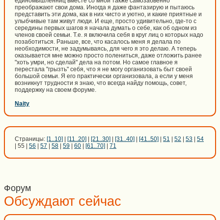
единомышленниц вместе со мной также самозабвенно
преображают свои дома. Иногда я даже фантазирую и пытаюсь
представить эти дома, как в них чисто и уютно, и какие приятные и
улыбчивые там живут люди. И еще, просто удивительно, где-то с
середины первых шагов я начала думать о себе, как об одном из
членов своей семьи. Т.е. я включила себя в круг лиц о которых надо
позаботиться. Раньше, все, что касалось меня я делала по
необходимости, не задумываясь, для чего я это делаю. А теперь
оказывается мне можно просто полениться, даже отложить ранее
"хоть умри, но сделай" дела на потом. Но самое главное я
перестала "грызть" себя, что я не могу организовать быт своей
большой семьи. Я его практически организовала, а если у меня
возникнут трудности я знаю, что всегда найду помощь, совет,
поддержку на своем форуме.
Naity
Страницы:
[1..10]
|
[11..20]
|
[21..30]
|
[31..40]
|
[41..50]
|
51
|
52
|
53
|
54
| 55 |
56
|
57
|
58
|
59
|
60
|
[61..70]
|
71
Форум
Обсуждают сейчас