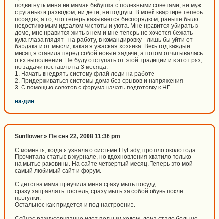
подвигнуть меня ни мамаи бвбушка с полезными советами, ни муж
с руганью и разводом, ни дети, ни подруги. В моей квартире теперь
порядок, а то, что теперь называется беспорядком, раньше было
недостижимым идеалом чистоты и уюта. Мне нравится убирать в
доме, мне нравится жить в нем и мне теперь не хочется бежать
кула глаза глядят - на работу, в командировку - лишь бы уйти от
бардака и от мысли, какая я ужасная хозяйка. Весь год каждый
месяц я ставила перед собой новые задачи, а потом отчитывалась
о их выполнении. Не буду отступать от этой традиции и в этот раз,
но задачи поставлю на 3 месяца:
1. Начать внедрять систему флай-леди на работе
2. Придерживаться системы дома без срывов и напряжения
3. С помощью советов с форума начать подготовку к НГ
на-дин
Sunflower » Пн сен 22, 2008 11:36 pm
С момента, когда я узнала о системе FlyLady, прошло около года.
Прочитала статью в журнале, но вдохновления хватило только
на мытье раковины. На сайте четвертый месяц. Теперь это мой
самый любимый сайт и форум.
С детства мама приучила меня сразу мыть посуду,
сразу заправлять постель, сразу мыть за собой обувь после
прогулки.
Остальное как придется и под настроение.
Сейчас размусоривание идет полным ходом, дома стало больше