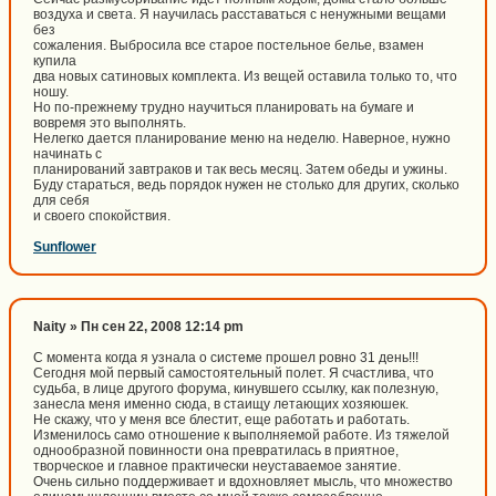
воздуха и света. Я научилась расставаться с ненужными вещами
без
сожаления. Выбросила все старое постельное белье, взамен
купила
два новых сатиновых комплекта. Из вещей оставила только то, что
ношу.
Но по-прежнему трудно научиться планировать на бумаге и
вовремя это выполнять.
Нелегко дается планирование меню на неделю. Наверное, нужно
начинать с
планирований завтраков и так весь месяц. Затем обеды и ужины.
Буду стараться, ведь порядок нужен не столько для других, сколько
для себя
и своего спокойствия.
Sunflower
Naity » Пн сен 22, 2008 12:14 pm
С момента когда я узнала о системе прошел ровно 31 день!!!
Сегодня мой первый самостоятельный полет. Я счастлива, что
судьба, в лице другого форума, кинувшего ссылку, как полезную,
занесла меня именно сюда, в стаищу летающих хозяюшек.
Не скажу, что у меня все блестит, еще работать и работать.
Изменилось само отношение к выполняемой работе. Из тяжелой
однообразной повинности она превратилась в приятное,
творческое и главное практически неуставаемое занятие.
Очень сильно поддерживает и вдохновляет мысль, что множество