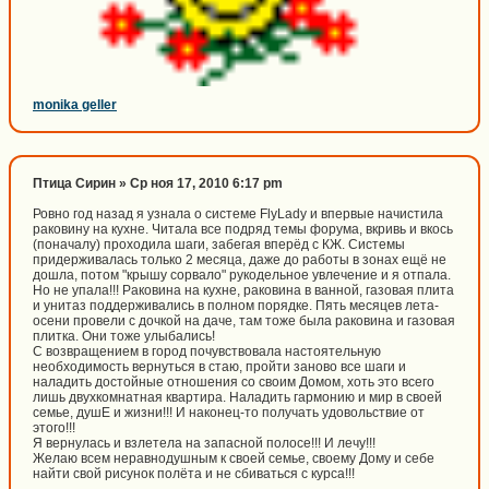
monika geller
Птица Сирин » Ср ноя 17, 2010 6:17 pm
Ровно год назад я узнала о системе FlyLady и впервые начистила
раковину на кухне. Читала все подряд темы форума, вкривь и вкось
(поначалу) проходила шаги, забегая вперёд с КЖ. Системы
придерживалась только 2 месяца, даже до работы в зонах ещё не
дошла, потом "крышу сорвало" рукодельное увлечение и я отпала.
Но не упала!!! Раковина на кухне, раковина в ванной, газовая плита
и унитаз поддерживались в полном порядке. Пять месяцев лета-
осени провели с дочкой на даче, там тоже была раковина и газовая
плитка. Они тоже улыбались!
С возвращением в город почувствовала настоятельную
необходимость вернуться в стаю, пройти заново все шаги и
наладить достойные отношения со своим Домом, хоть это всего
лишь двухкомнатная квартира. Наладить гармонию и мир в своей
семье, душЕ и жизни!!! И наконец-то получать удовольствие от
этого!!!
Я вернулась и взлетела на запасной полосе!!! И лечу!!!
Желаю всем неравнодушным к своей семье, своему Дому и себе
найти свой рисунок полёта и не сбиваться с курса!!!