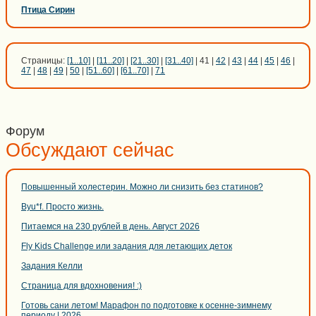
Птица Сирин
Страницы:
[1..10]
|
[11..20]
|
[21..30]
|
[31..40]
| 41 |
42
|
43
|
44
|
45
|
46
|
47
|
48
|
49
|
50
|
[51..60]
|
[61..70]
|
71
Форум
Обсуждают сейчас
Повышенный холестерин. Можно ли снизить без статинов?
Byu*f. Просто жизнь.
Питаемся на 230 рублей в день. Август 2026
Fly Kids Challenge или задания для летающих деток
Задания Келли
Страница для вдохновения! :)
Готовь сани летом! Марафон по подготовке к осенне-зимнему
периоду | 2026