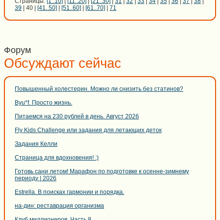
Страницы:
[1..10]
|
[11..20]
|
[21..30]
|
31
|
32
|
33
|
34
|
35
|
36
|
37
|
38
|
39
| 40 |
[41..50]
|
[51..60]
|
[61..70]
|
71
Форум
Обсуждают сейчас
Повышенный холестерин. Можно ли снизить без статинов?
Byu*f. Просто жизнь.
Питаемся на 230 рублей в день. Август 2026
Fly Kids Challenge или задания для летающих деток
Задания Келли
Страница для вдохновения! :)
Готовь сани летом! Марафон по подготовке к осенне-зимнему
периоду | 2026
Estrella. В поисках гармонии и порядка.
на-дин: реставрация организма
Клуб миллионеров. Часть 8