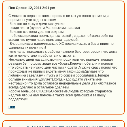
Пвп Ср янв 12, 2011 2:01 pm
С момента первого взлета прошло не так уж много времени, а
перемены уже видны во всем:
-больше не хожу в доме как чучело
-везде чисто (ну почти,Маленькими шагами)
-больше времени уделяю родным
-небоюсь прихода неожыданых гостей , и даже поймала себя на
мысли что нужно чаще приглашать друзей.
-Вчера пришла напоминалка о ХС пошла искать и была приятно
удивлена их почти нет!
-муж начал приходить с работы намного быстрее,говорит что дома
както легче стало и работать и отдыхать.
Несколько дней назад позвонили родители что приедут ,первая
реакция бег по дому ,надо все убрать,Короче побегали и поняли
что убирать не нужно ,дом чистый я одета .Муж не сразу понял что
происходит не привык видеть меня такой дома(думает что
любовника завела,ну и пусть а то совсем росслабилса,Тепере
больше внимания удиляет).Когда надо кудато уехать мне
нестрашно что дома остаютса недоделаные дела ,так как главное
всегда сделано а остальное сделаем.
Короче большое СПАСИБО сестеме,людям которые стараютса
над тем чтобы нам помочь а также всем флаюшкам за вашу
поддержку!!!
Пвп