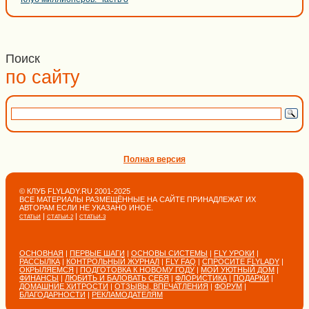
Поиск
по сайту
Полная версия
© КЛУБ FLYLADY.RU 2001-2025
ВСЕ МАТЕРИАЛЫ РАЗМЕЩЁННЫЕ НА САЙТЕ ПРИНАДЛЕЖАТ ИХ
АВТОРАМ ЕСЛИ НЕ УКАЗАНО ИНОЕ.
|
|
СТАТЬИ
СТАТЬИ-2
СТАТЬИ-3
ОСНОВНАЯ
|
ПЕРВЫЕ ШАГИ
|
ОСНОВЫ СИСТЕМЫ
|
FLY УРОКИ
|
РАССЫЛКА
|
КОНТРОЛЬНЫЙ ЖУРНАЛ
|
FLY FAQ
|
СПРОСИТЕ FLYLADY
|
ОКРЫЛЯЕМСЯ
|
ПОДГОТОВКА К НОВОМУ ГОДУ
|
МОЙ УЮТНЫЙ ДОМ
|
ФИНАНСЫ
|
ЛЮБИТЬ И БАЛОВАТЬ СЕБЯ
|
ФЛОРИСТИКА
|
ПОДАРКИ
|
ДОМАШНИЕ ХИТРОСТИ
|
ОТЗЫВЫ, ВПЕЧАТЛЕНИЯ
|
ФОРУМ
|
БЛАГОДАРНОСТИ
|
РЕКЛАМОДАТЕЛЯМ