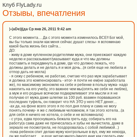
Клуб FlyLady.ru
Отзывы, впечатления
)-(aDe)|(да Ср янв 26, 2011 9:42 am
С этого момента.... Да с этого момента изменилось ВСЕ!! Бог мой,
вы бы только знали как меня сейчас душат слезы- я вспоминаю
какой была жизнь без сайта...
ДО:
- живу в доме купленном родителями мужа, они приезжают каждую
неделю и рассказывают/указывают куда и что мы должны
поставить и передвинуть в доме, где что должно лежать, что
должны делать и не делать я и моя дочь...(я себя еще не любила и
отпор дать не могла)
- я сижу с ребенком, не работаю, считаю что раз муж зарабатывает
я должна это компенсировать - итог- я почти не ем(не заработала
же), по максимому экономлю на себе и ребенке в пользу мужа- надо
накопить на его учебу, это важнее чем мы(опять же себя не люблю),
а муж и его родные всячески подкармливают эти мысли и я не
получаю от мужа даже шлепки за 100 руб. взамен порвавшихся
последних туфель, он говорит что НА ЭТО у него НЕТ денег....
-ах да, на фоне всего этого я по пол дня плачу и сама не могу
понять почему- я же с любимым человеком, я так этого хотела...(а
для себя я ничего не хотела, о себе и не вспоминала)
- с утра, едва проснувшись бежала греть еду, собирать его на
работу(а сама даже не причесалась и зубы не вычистила, даже в
зеркало не посмотрела, не поздоровалась с собой любимой...)
-пока ребенок спит делаю мужу контрольные в вуз, ему же некогда,
он же работает..... и еще читаю много-(много книг как сделать ему