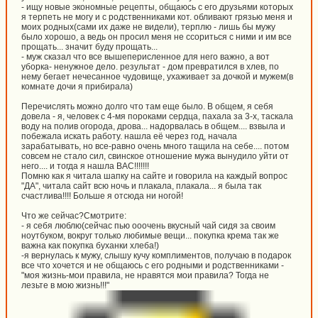
- ищу новые экономные рецепты, общаюсь с его друзьями которых
я терпеть не могу и с родственниками кот. обливают грязью меня и
моих родных(сами их даже не видели), терплю - лишь бы мужу
было хорошо, а ведь он просил меня не ссориться с ними и им все
прощать... значит буду прощать...
- муж сказал что все вышеперисленное для него важно, а вот
уборка- ненужное дело. результат - дом превратился в хлев, по
нему бегает нечесанное чудовище, ухаживает за дочкой и мужем(в
комнате дочи я прибирала)
Перечислять можно долго что там еще было. В общем, я себя
довела - я, человек с 4-мя пороками сердца, пахала за 3-х, таскала
воду на полив огорода, дрова... надорвалась в общем.... взвыла и
побежала искать работу. нашла её через год, начала
зарабатывать, но все-равно очень много тащила на себе.... потом
совсем не стало сил, свинское отношение мужа вынудило уйти от
него.... и тогда я нашла ВАС!!!!!!!
Помню как я читала шапку на сайте и говорила на каждый вопрос
"ДА", читала сайт всю ночь и плакала, плакала... я была так
счастлива!!!! Больше я отсюда ни ногой!
Что же сейчас?Смотрите:
- я себя люблю(сейчас пью ооочень вкусный чай сидя за своим
ноутбуком, вокруг только любимые вещи... покупка крема так же
важна как покупка буханки хлеба!)
-я вернулась к мужу, слышу кучу комплиментов, получаю в подарок
все что хочется и не общаюсь с его родными и родственниками -
"моя жизнь-мои правила, не нравятся мои правила? Тогда не
лезьте в мою жизнь!!!"