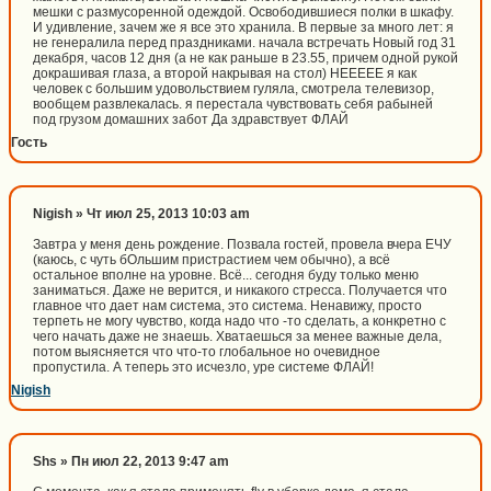
мешки с размусоренной одеждой. Освободившиеся полки в шкафу.
И удивление, зачем же я все это хранила. В первые за много лет: я
не генералила перед праздниками. начала встречать Новый год 31
декабря, часов 12 дня (а не как раньше в 23.55, причем одной рукой
докрашивая глаза, а второй накрывая на стол) НЕЕЕЕЕ я как
человек с большим удовольствием гуляла, смотрела телевизор,
вообщем развлекалась. я перестала чувствовать себя рабыней
под грузом домашних забот Да здравствует ФЛАЙ
Гость
Nigish » Чт июл 25, 2013 10:03 am
Завтра у меня день рождение. Позвала гостей, провела вчера ЕЧУ
(каюсь, с чуть бОльшим пристрастием чем обычно), а всё
остальное вполне на уровне. Всё... сегодня буду только меню
заниматься. Даже не верится, и никакого стресса. Получается что
главное что дает нам система, это система. Ненавижу, просто
терпеть не могу чувство, когда надо что -то сделать, а конкретно с
чего начать даже не знаешь. Хватаешься за менее важные дела,
потом выясняется что что-то глобальное но очевидное
пропустила. А теперь это исчезло, уре системе ФЛАЙ!
Nigish
Shs » Пн июл 22, 2013 9:47 am