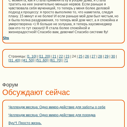
C момента, как я стала применять fly в уборке дома, я стала
тратить на нее значительно меньше нервов. Если раньше я
чувствовала себя мученицей, то теперь у меня более деловой
подход к процессу: я просто выполняю то, что наметила, следуя
плану. 15 минут и не более! И если раньше мой дом был чистым, но
я была полна раздражения, то теперь мой дом чист, а я спокойна и
умиротворена =) Я больше не золушка, я теперь хаусменеджер
(как кто-то тут сказал)! Я стала более спокойной и
жизнерадостной! Спасибо вам, девочки! Спасибо системе fly!
Shs
Страницы:
[1..10]
|
[11..20]
|
21
|
22
|
23
| 24 |
25
|
26
|
27
|
28
|
29
|
30
|
[31..40]
|
[41..50]
|
[51..60]
|
[61..70]
|
71
Форум
Обсуждают сейчас
Челлендж месяца: Одно микро-действие для заботы о себе
Челлендж месяца: Одно микро-действие для порядка
Byu*f. Просто жизнь.