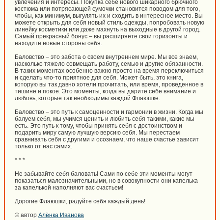
увлечения и интересы. Покупка себе нового шикарного брючного
костюма или потрясающей сумочки становится поводом для того,
чтобы, как минимум, выгулять их и сходить в интересное место. Вы
можете открыть для себя новый стиль одежды, попробовать новую
линейку косметики или даже махнуть на выходные в другой город.
Самый прекрасный бонус – вы расширяете свои горизонты и
находите новые стороны себя.
Баловство – это забота о своем внутреннем мире. Мы все знаем,
насколько тяжело совмещать работу, семью и другие обязанности.
В таких моментах особенно важно просто на время переключиться
и сделать что-то приятное для себя. Может быть, это книга,
которую вы так давно хотели прочитать, или время, проведенное в
тишине и покое. Это моменты, когда вы дарите себе внимание и
любовь, которые так необходимы каждой Флаюшке.
Баловство – это путь к самоценности и гармонии в жизни. Когда мы
балуем себя, мы учимся ценить и любить себя такими, какие мы
есть. Это путь к тому, чтобы принять себя с достоинством и
подарить миру самую лучшую версию себя. Мы перестаем
сравнивать себя с другими и осознаем, что наше счастье зависит
только от нас самих.
* * *
Не забывайте себя баловать! Сами по себе эти моменты могут
показаться малозначительными, но в совокупности они капелька
за капелькой наполняют вас счастьем!
Дорогие Флаюшки, радуйте себя каждый день!
© автор
Алёнка Иванова