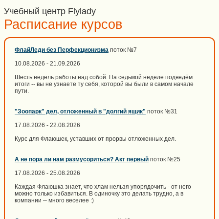
Учебный центр Flylady
Расписание курсов
ФлайЛеди без Перфекционизма
поток №7
10.08.2026 - 21.09.2026
Шесть недель работы над собой. На седьмой неделе подведём
итоги -- вы не узнаете ту себя, которой вы были в самом начале
пути.
"Зоопарк" дел, отложенный в "долгий ящик"
поток №31
17.08.2026 - 22.08.2026
Курс для Флаюшек, уставших от прорвы отложенных дел.
А не пора ли нам размусориться? Акт первый
поток №25
17.08.2026 - 25.08.2026
Каждая Флаюшка знает, что хлам нельзя упорядочить - от него
можно только избавиться. В одиночку это делать трудно, а в
компании -- много веселее :)