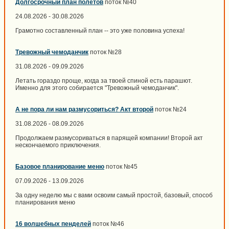
Долгосрочный план полётов
поток №40
24.08.2026 - 30.08.2026
Грамотно составленный план -- это уже половина успеха!
Тревожный чемоданчик
поток №28
31.08.2026 - 09.09.2026
Летать гораздо проще, когда за твоей спиной есть парашют.
Именно для этого собирается "Тревожный чемоданчик".
А не пора ли нам размусориться? Акт второй
поток №24
31.08.2026 - 08.09.2026
Продолжаем размусориваться в парящей компании! Второй акт
нескончаемого приключения.
Базовое планирование меню
поток №45
07.09.2026 - 13.09.2026
За одну неделю мы с вами освоим самый простой, базовый, способ
планирования меню
16 волшебных пенделей
поток №46