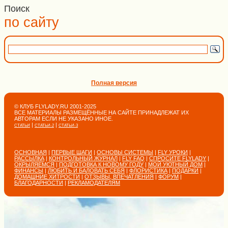
Поиск
по сайту
Полная версия
© КЛУБ FLYLADY.RU 2001-2025
ВСЕ МАТЕРИАЛЫ РАЗМЕЩЁННЫЕ НА САЙТЕ ПРИНАДЛЕЖАТ ИХ
АВТОРАМ ЕСЛИ НЕ УКАЗАНО ИНОЕ.
|
|
СТАТЬИ
СТАТЬИ-2
СТАТЬИ-3
ОСНОВНАЯ
|
ПЕРВЫЕ ШАГИ
|
ОСНОВЫ СИСТЕМЫ
|
FLY УРОКИ
|
РАССЫЛКА
|
КОНТРОЛЬНЫЙ ЖУРНАЛ
|
FLY FAQ
|
СПРОСИТЕ FLYLADY
|
ОКРЫЛЯЕМСЯ
|
ПОДГОТОВКА К НОВОМУ ГОДУ
|
МОЙ УЮТНЫЙ ДОМ
|
ФИНАНСЫ
|
ЛЮБИТЬ И БАЛОВАТЬ СЕБЯ
|
ФЛОРИСТИКА
|
ПОДАРКИ
|
ДОМАШНИЕ ХИТРОСТИ
|
ОТЗЫВЫ, ВПЕЧАТЛЕНИЯ
|
ФОРУМ
|
БЛАГОДАРНОСТИ
|
РЕКЛАМОДАТЕЛЯМ