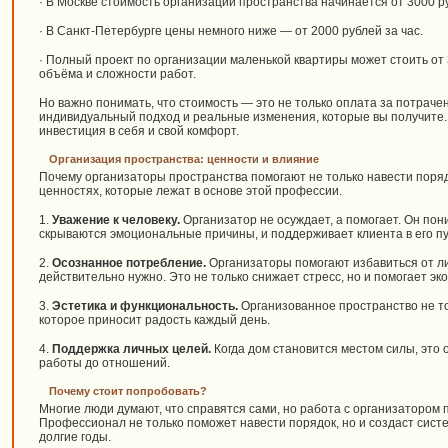
· В Москве стоимость организации пространства начинается от 3000 ру
· В Санкт-Петербурге цены немного ниже — от 2000 рублей за час.
· Полный проект по организации маленькой квартиры может стоить от 
объёма и сложности работ.
Но важно понимать, что стоимость — это не только оплата за потрачен
индивидуальный подход и реальные изменения, которые вы получите.
инвестиция в себя и свой комфорт.
Организация пространства: ценности и влияние
Почему организаторы пространства помогают не только навести поряд
ценностях, которые лежат в основе этой профессии.
1.
Уважение к человеку.
Организатор не осуждает, а помогает. Он пон
скрываются эмоциональные причины, и поддерживает клиента в его пу
2.
Осознанное потребление.
Организаторы помогают избавиться от лиш
действительно нужно. Это не только снижает стресс, но и помогает эк
3.
Эстетика и функциональность.
Организованное пространство не тол
которое приносит радость каждый день.
4.
Поддержка личных целей.
Когда дом становится местом силы, это 
работы до отношений.
Почему стоит попробовать?
Многие люди думают, что справятся сами, но работа с организатором 
Профессионал не только поможет навести порядок, но и создаст систе
долгие годы.