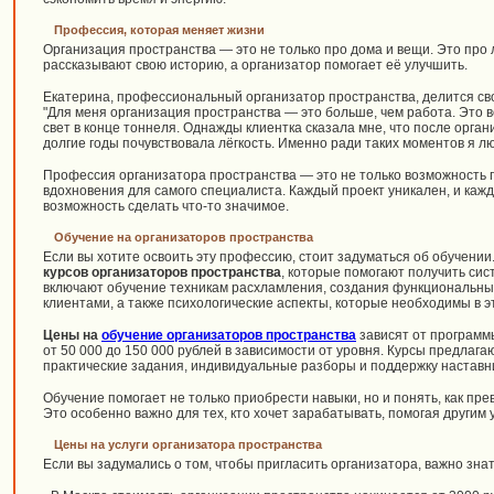
Профессия, которая меняет жизни
Организация пространства — это не только про дома и вещи. Это про
рассказывают свою историю, а организатор помогает её улучшить.
Екатерина, профессиональный организатор пространства, делится св
"Для меня организация пространства — это больше, чем работа. Это 
свет в конце тоннеля. Однажды клиентка сказала мне, что после орга
долгие годы почувствовала лёгкость. Именно ради таких моментов я л
Профессия организатора пространства — это не только возможность п
вдохновения для самого специалиста. Каждый проект уникален, и каж
возможность сделать что-то значимое.
Обучение на организаторов пространства
Если вы хотите освоить эту профессию, стоит задуматься об обучени
курсов организаторов пространства
, которые помогают получить сис
включают обучение техникам расхламления, создания функциональных
клиентами, а также психологические аспекты, которые необходимы в 
Цены на
обучение организаторов пространства
зависят от программы
от 50 000 до 150 000 рублей в зависимости от уровня. Курсы предлаг
практические задания, индивидуальные разборы и поддержку наставн
Обучение помогает не только приобрести навыки, но и понять, как пр
Это особенно важно для тех, кто хочет зарабатывать, помогая другим 
Цены на услуги организатора пространства
Если вы задумались о том, чтобы пригласить организатора, важно знат