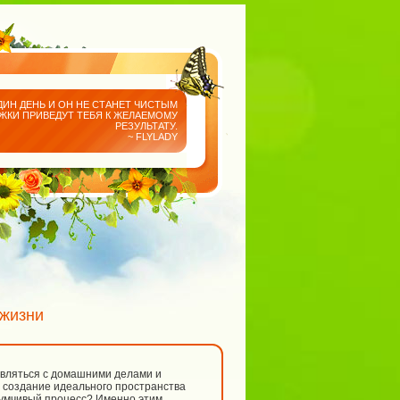
ДИН ДЕНЬ И ОН НЕ СТАНЕТ ЧИСТЫМ
АЖКИ ПРИВЕДУТ ТЕБЯ К ЖЕЛАЕМОМУ
РЕЗУЛЬТАТУ.
~ FLYLADY
 жизни
равляться с домашними делами и
о создание идеального пространства
вдумчивый процесс? Именно этим