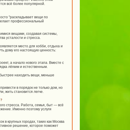
тся всё более популярной.
росто "раскладывает вещи по
о делает профессиональный
имися вещами, создавая системы,
ва усталости и стресса.
оявляется место для хобби, отдыха и
ть дому его настоящую ценность:
оект, а начало нового этапа. Вместе с
ядка лёгким и естественным.
быстрее находить вещи, меньше
ривести в порядок не только дом, но
и, жить становится легче.
й?
го стресса. Работа, семья, быт — всё
яжение. Именно поэтому услуги
 в крупных городах, таких как Москва
ктивное решение, которое поможет