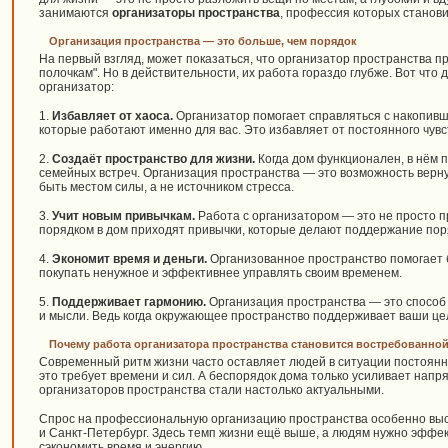
занимаются
организаторы пространства
, профессия которых станови
Организация пространства — это больше, чем порядок
На первый взгляд, может показаться, что организатор пространства п
полочкам". Но в действительности, их работа гораздо глубже. Вот чт
организатор:
1.
Избавляет от хаоса.
Организатор помогает справляться с накопивш
которые работают именно для вас. Это избавляет от постоянного чувст
2.
Создаёт пространство для жизни.
Когда дом функционален, в нём п
семейных встреч. Организация пространства — это возможность верну
быть местом силы, а не источником стресса.
3.
Учит новым привычкам.
Работа с организатором — это не просто пр
порядком в дом приходят привычки, которые делают поддержание пор
4.
Экономит время и деньги.
Организованное пространство помогает 
покупать ненужное и эффективнее управлять своим временем.
5.
Поддерживает гармонию.
Организация пространства — это способ п
и мысли. Ведь когда окружающее пространство поддерживает ваши цел
Почему работа организатора пространства становится востребованно
Современный ритм жизни часто оставляет людей в ситуации постоянно
это требует времени и сил. А беспорядок дома только усиливает напр
организаторов пространства стали настолько актуальными.
Спрос на профессиональную организацию пространства особенно высок
и Санкт-Петербург. Здесь темп жизни ещё выше, а людям нужно эффе
сэкономить время и энергию.