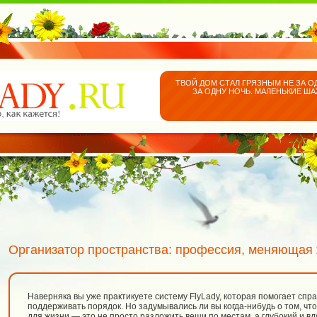
ТВОЙ ДОМ СТАЛ ГРЯЗНЫМ НЕ ЗА О
ЗА ОДНУ НОЧЬ. МАЛЕНЬКИЕ Ш
Организатор пространства: профессия, меняющая
Наверняка вы уже практикуете систему FlyLady, которая помогает сп
поддерживать порядок. Но задумывались ли вы когда-нибудь о том, чт
для жизни — это не просто разложить вещи по местам, а глубокий и 