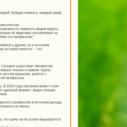
 людей. Каждая комната, каждый шкаф
оим опытом:
возможность помогать людям видеть
низации её квартиры она впервые за
юблю эту профессию."
омогать другим, но и источник
дая история клиента — это
и. Сегодня существует множество
темные знания и навыки. Курсы
 систем хранения, работе с
этой профессии.
. В 2025 году обучение может стоит
ают удобный формат: видео-лекции,
иков.
евратить профессию в источник дохода.
улучшать их жизнь.
ь, что цены на их услуги варьируются.