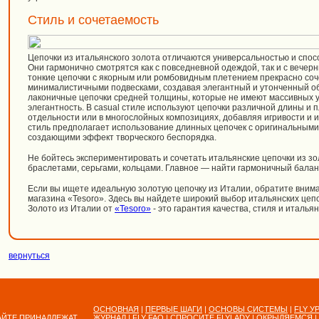
Стиль и сочетаемость
Цепочки из итальянского золота отличаются универсальностью и спо
Они гармонично смотрятся как с повседневной одеждой, так и с вечер
тонкие цепочки с якорным или ромбовидным плетением прекрасно соч
минималистичными подвесками, создавая элегантный и утонченный об
лаконичные цепочки средней толщины, которые не имеют массивных у
элегантность. В casual стиле используют цепочки различной длины и 
отдельности или в многослойных композициях, добавляя игривости и 
стиль предполагает использование длинных цепочек с оригинальным
создающими эффект творческого беспорядка.
Не бойтесь экспериментировать и сочетать итальянские цепочки из з
браслетами, серьгами, кольцами. Главное — найти гармоничный балан
Если вы ищете идеальную золотую цепочку из Италии, обратите вним
магазина «Tesoro». Здесь вы найдете широкий выбор итальянских цепо
Золото из Италии от
«Tesoro»
- это гарантия качества, стиля и италья
вернуться
ОСНОВНАЯ
|
ПЕРВЫЕ ШАГИ
|
ОСНОВЫ СИСТЕМЫ
|
FLY У
АЙТЕ ПРИНАДЛЕЖАТ
ЖУРНАЛ
|
FLY FAQ
|
СПРОСИТЕ FLYLADY
|
ОКРЫЛЯЕМСЯ
|