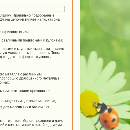
толщину. Правильно подобранные
лина цепочки влияет на то, как она
и офисного стиля;
с различными подвесками и кулонами;
разными и круглыми вырезами, а также
ную массивность и прочность. Тонкие
мм) создают эффект статусности.
ого металла с различным
и пропорцию драгоценного металла в
очках:
льным сочетанием прочности и
е насыщенным цветом и мягкостью;
тся для массивных и объемных
в - желтого, белого, розового и даже
ий и сочетаемости с кожей и другими