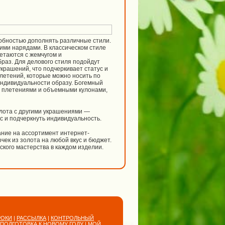
собностью дополнять различные стили.
ними нарядами. В классическом стиле
етаются с жемчугом и
раз. Для делового стиля подойдут
крашений, что подчеркивает статус и
плетений, которые можно носить по
индивидуальности образу. Богемный
и плетениями и объемными кулонами,
олота с другими украшениями —
с и подчеркнуть индивидуальность.
ание на ассортимент интернет-
чек из золота на любой вкус и бюджет.
нского мастерства в каждом изделии.
РОКИ
|
РАССЫЛКА
|
КОНТРОЛЬНЫЙ
ПОДГОТОВКА К НОВОМУ ГОДУ
|
МОЙ