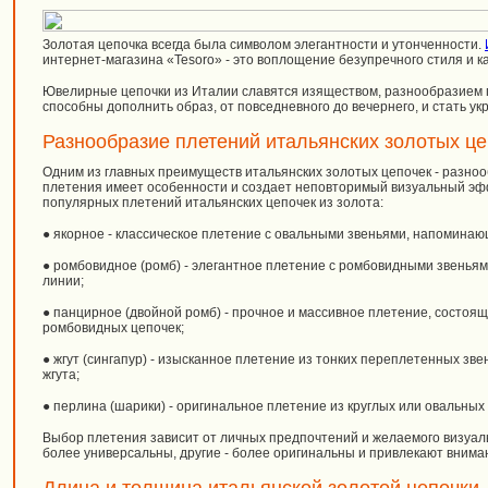
Золотая цепочка всегда была символом элегантности и утонченности.
интернет-магазина «Tesoro» - это воплощение безупречного стиля и к
Ювелирные цепочки из Италии славятся изяществом, разнообразием 
способны дополнить образ, от повседневного до вечернего, и стать у
Разнообразие плетений итальянских золотых це
Одним из главных преимуществ итальянских золотых цепочек - разно
плетения имеет особенности и создает неповторимый визуальный эф
популярных плетений итальянских цепочек из золота:
● якорное - классическое плетение с овальными звеньями, напоминаю
● ромбовидное (ромб) - элегантное плетение с ромбовидными звень
линии;
● панцирное (двойной ромб) - прочное и массивное плетение, состоя
ромбовидных цепочек;
● жгут (сингапур) - изысканное плетение из тонких переплетенных зв
жгута;
● перлина (шарики) - оригинальное плетение из круглых или овальны
Выбор плетения зависит от личных предпочтений и желаемого визуа
более универсальны, другие - более оригинальны и привлекают внима