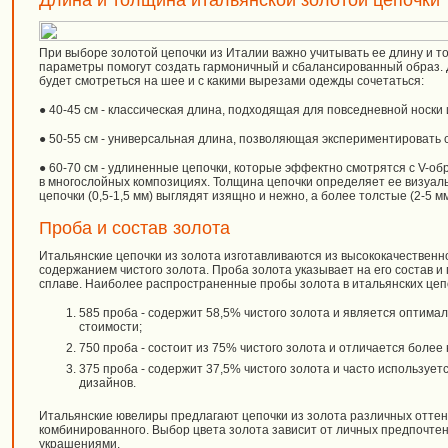
Длина и толщина итальянской золотой цепочки
При выборе золотой цепочки из Италии важно учитывать ее длину и 
параметры помогут создать гармоничный и сбалансированный образ. Д
будет смотреться на шее и с какими вырезами одежды сочетаться:
● 40-45 см - классическая длина, подходящая для повседневной носки 
● 50-55 см - универсальная длина, позволяющая экспериментировать 
● 60-70 см - удлиненные цепочки, которые эффектно смотрятся с V-об
в многослойных композициях. Толщина цепочки определяет ее визуаль
цепочки (0,5-1,5 мм) выглядят изящно и нежно, а более толстые (2-5 
Проба и состав золота
Итальянские цепочки из золота изготавливаются из высококачественн
содержанием чистого золота. Проба золота указывает на его состав 
сплаве. Наиболее распространенные пробы золота в итальянских цеп
585 проба - содержит 58,5% чистого золота и является оптима
стоимости;
750 проба - состоит из 75% чистого золота и отличается боле
375 проба - содержит 37,5% чистого золота и часто используе
дизайнов.
Итальянские ювелиры предлагают цепочки из золота различных оттенко
комбинированного. Выбор цвета золота зависит от личных предпочтен
украшениями.