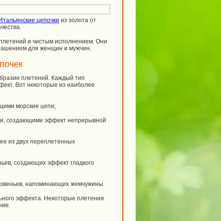
Итальянские цепочки
из золота от
ачества.
плетений и чистым исполнением. Они
крашением для женщин и мужчин.
почек
образие плетений. Каждый тип
фект. Вот некоторые из наиболее
щими морские цепи;
ями, создающими эффект непрерывной
щее из двух переплетенных
еньев, создающих эффект гладкого
х звеньев, напоминающих жемчужины.
льного эффекта. Некоторые плетения
ние.