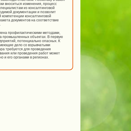
ки вноситься изменения, процесс
пециалистам из консалтинговой
ходимой документации и позволит
й компетенции консалтинговой
акета документов на соответствие
.
лена профилактическими методами,
а промышленных объектах. В первую
дприятий, потенциально опасных. К
имеющие дело со взрывчатыми
ора требуется для проведения
вания или проведения работ может
 и его органами в регионах.