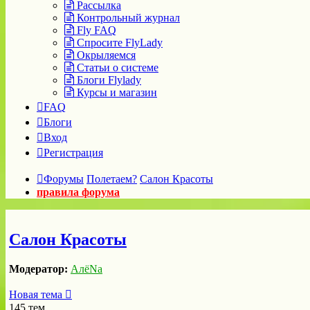
Рассылка
Контрольный журнал
Fly FAQ
Спросите FlyLady
Окрыляемся
Статьи о системе
Блоги Flylady
Курсы и магазин
FAQ
Блоги
Вход
Регистрация
Форумы
Полетаем?
Салон Красоты
правила форума
Салон Красоты
Модератор:
АлёNа
Новая тема
145 тем