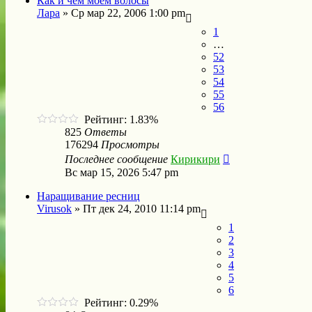
Как и чем моем волосы
Лара
»
Ср мар 22, 2006 1:00 pm
1
…
52
53
54
55
56
Рейтинг: 1.83%
825
Ответы
176294
Просмотры
Последнее сообщение
Кирикири
Вс мар 15, 2026 5:47 pm
Наращивание ресниц
Virusok
»
Пт дек 24, 2010 11:14 pm
1
2
3
4
5
6
Рейтинг: 0.29%