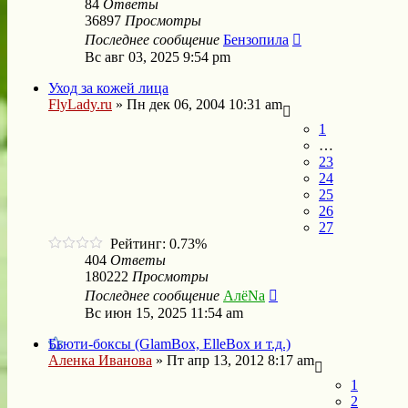
84
Ответы
36897
Просмотры
Последнее сообщение
Бензопила
Вс авг 03, 2025 9:54 pm
Уход за кожей лица
FlyLady.ru
»
Пн дек 06, 2004 10:31 am
1
…
23
24
25
26
27
Рейтинг: 0.73%
404
Ответы
180222
Просмотры
Последнее сообщение
АлёNа
Вс июн 15, 2025 11:54 am
Бьюти-боксы (GlamBox, ElleBox и т.д.)
Аленка Иванова
»
Пт апр 13, 2012 8:17 am
1
2