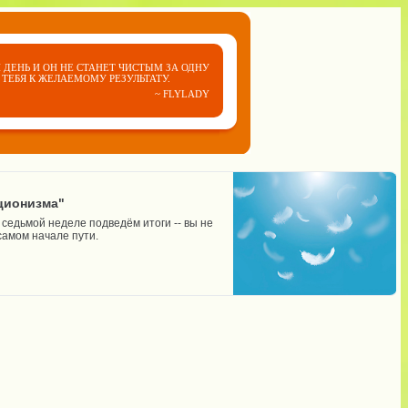
 ДЕНЬ И ОН НЕ СТАНЕТ ЧИСТЫМ ЗА ОДНУ
ТЕБЯ К ЖЕЛАЕМОМУ РЕЗУЛЬТАТУ.
~ FLYLADY
ционизма"
седьмой неделе подведём итоги -- вы не
самом начале пути.