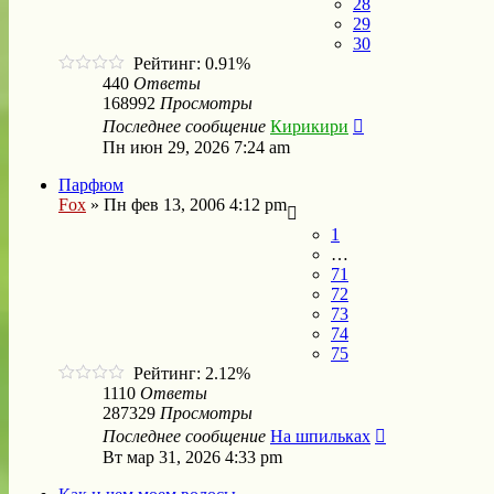
28
29
30
Рейтинг: 0.91%
440
Ответы
168992
Просмотры
Последнее сообщение
Кирикири
Пн июн 29, 2026 7:24 am
Парфюм
Fox
»
Пн фев 13, 2006 4:12 pm
1
…
71
72
73
74
75
Рейтинг: 2.12%
1110
Ответы
287329
Просмотры
Последнее сообщение
На шпильках
Вт мар 31, 2026 4:33 pm