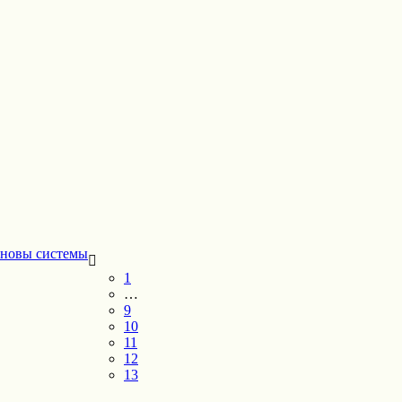
новы системы
1
…
9
10
11
12
13