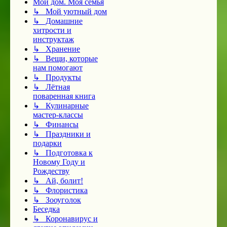
Мой дом. Моя семья
↳ Мой уютный дом
↳ Домашние
хитрости и
инструктаж
↳ Хранение
↳ Вещи, которые
нам помогают
↳ Продукты
↳ Лётная
поваренная книга
↳ Кулинарные
мастер-классы
↳ Финансы
↳ Праздники и
подарки
↳ Подготовка к
Новому Году и
Рождеству
↳ Ай, болит!
↳ Флористика
↳ Зооуголок
Беседка
↳ Коронавирус и