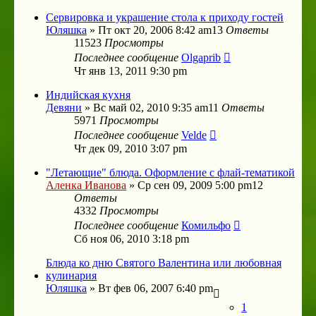
Сервировка и украшение стола к приходу гостей
Юляшка
»
Пт окт 20, 2006 8:42 am
13
Ответы
11523
Просмотры
Последнее сообщение
Olgaprib
Чт янв 13, 2011 9:30 pm
Индийская кухня
Девяни
»
Вс май 02, 2010 9:35 am
11
Ответы
5971
Просмотры
Последнее сообщение
Velde
Чт дек 09, 2010 3:07 pm
"Летающие" блюда. Оформление с флай-тематикой
Аленка Иванова
»
Ср сен 09, 2009 5:00 pm
12
Ответы
4332
Просмотры
Последнее сообщение
Комильфо
Сб ноя 06, 2010 3:18 pm
Блюда ко дню Святого Валентина или любовная
кулинария
Юляшка
»
Вт фев 06, 2007 6:40 pm
1