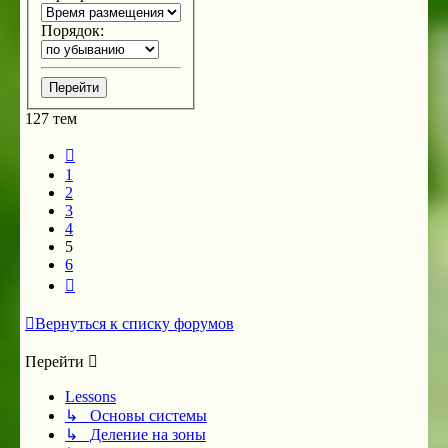
Порядок:
127 тем
Пред.
1
2
3
4
5
6
След.
Вернуться к списку форумов
Перейти
Lessons
↳ Основы системы
↳ Деление на зоны