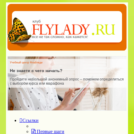
Учебный центр Флайледи
У
Не знаете с чего начать?
Пройдите небольшой анонимный опрос -- поможем определиться
Ш
с выбором курса или марафона
и
п
Ссылки
Первые шаги