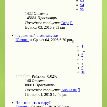
93
94
95
1422
Ответы
145661
Просмотры
Последнее сообщение
Bepa
Вс июл 03, 2016 9:53 pm
Фуршетный стол, закуски
Юляшка
»
Ср окт 04, 2006 6:30 pm
1
…
6
7
8
9
10
Рейтинг: 0.02%
146
Ответы
88011
Просмотры
Последнее сообщение
Aks.Lesia
Пт июл 01, 2016 12:46 pm
Что готовить в жару?
Fantom
»
Ср авг 04, 2010 3:22 pm