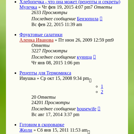
Хлебопечка - что она может (рецепты и секреты)
Мулечка
»
Чт фев 19, 2015 4:07 pm
7
Ответы
2633
Просмотры
Последнее сообщение
Бензопила
Вс фев 22, 2015 11:39 am
Фруктовые салатики
Аленка Иванова
»
Пт июн 26, 2009 12:59 pm
9
Ответы
3227
Просмотры
Последнее сообщение
куница
Чт янв 08, 2015 1:06 pm
Рецепты для Термомикса
Ивушка
»
Ср окт 15, 2008 9:34 pm
1
2
20
Ответы
24201
Просмотры
Последнее сообщение
housewife
Вс авг 17, 2014 3:37 pm
Готовим в скороварке
Жюли
»
Сб янв 15, 2011 11:53 am