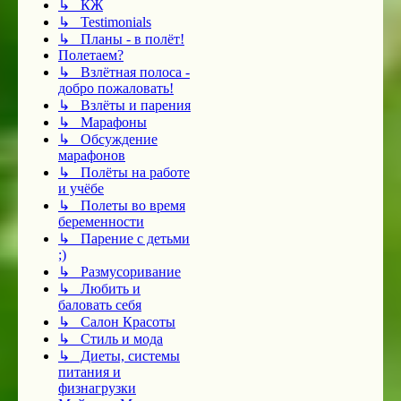
↳ КЖ
↳ Testimonials
↳ Планы - в полёт!
Полетаем?
↳ Взлётная полоса -
добро пожаловать!
↳ Взлёты и парения
↳ Марафоны
↳ Обсуждение
марафонов
↳ Полёты на работе
и учёбе
↳ Полеты во время
беременности
↳ Парение с детьми
;)
↳ Размусоривание
↳ Любить и
баловать себя
↳ Салон Красоты
↳ Стиль и мода
↳ Диеты, системы
питания и
физнагрузки