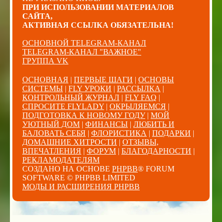
ПРИ ИСПОЛЬЗОВАНИИ МАТЕРИАЛОВ
САЙТА,
АКТИВНАЯ ССЫЛКА ОБЯЗАТЕЛЬНА!
ОСНОВНОЙ TELEGRAM-КАНАЛ
TELEGRAM-КАНАЛ "ВАЖНОЕ"
ГРУППА VK
ОСНОВНАЯ
|
ПЕРВЫЕ ШАГИ
|
ОСНОВЫ
СИСТЕМЫ
|
FLY УРОКИ
|
РАССЫЛКА
|
КОНТРОЛЬНЫЙ ЖУРНАЛ
|
FLY FAQ
|
СПРОСИТЕ FLYLADY
|
ОКРЫЛЯЕМСЯ
|
ПОДГОТОВКА К НОВОМУ ГОДУ
|
МОЙ
УЮТНЫЙ ДОМ
|
ФИНАНСЫ
|
ЛЮБИТЬ И
БАЛОВАТЬ СЕБЯ
|
ФЛОРИСТИКА
|
ПОДАРКИ
|
ДОМАШНИЕ ХИТРОСТИ
|
ОТЗЫВЫ,
ВПЕЧАТЛЕНИЯ
|
ФОРУМ
|
БЛАГОДАРНОСТИ
|
РЕКЛАМОДАТЕЛЯМ
СОЗДАНО НА ОСНОВЕ
PHPBB
® FORUM
SOFTWARE © PHPBB LIMITED
МОДЫ И РАСШИРЕНИЯ PHPBB