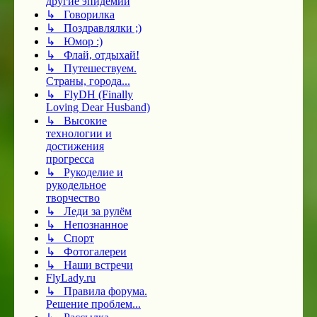
другие эпидемии
↳ Говорилка
↳ Поздравлялки ;)
↳ Юмор :)
↳ Флай, отдыхай!
↳ Путешествуем.
Страны, города...
↳ FlyDH (Finally
Loving Dear Husband)
↳ Высокие
технологии и
достижения
прогресса
↳ Рукоделие и
рукодельное
творчество
↳ Леди за рулём
↳ Непознанное
↳ Спорт
↳ Фотогалереи
↳ Наши встречи
FlyLady.ru
↳ Правила форума.
Решение проблем...