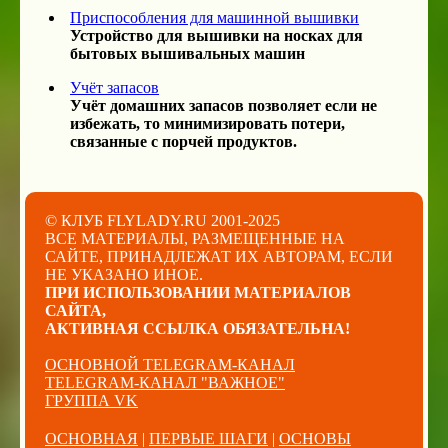
Приспособления для машинной вышивки
Устройство для вышивки на носках для
бытовых вышивальных машин
Учёт запасов
Учёт домашних запасов позволяет если не
избежать, то минимизировать потери,
связанные с порчей продуктов.
© КЛУБ FLYLADY.RU 2001-2025
ВСЕ МАТЕРИАЛЫ, РАЗМЕЩЕННЫЕ НА
САЙТЕ, ПРИНАДЛЕЖАТ ИХ АВТОРАМ, ЕСЛИ
НЕ УКАЗАНО ИНОЕ.
ПРИ ИСПОЛЬЗОВАНИИ МАТЕРИАЛОВ
САЙТА,
АКТИВНАЯ ССЫЛКА ОБЯЗАТЕЛЬНА!
ОСНОВНОЙ TELEGRAM-КАНАЛ
TELEGRAM-КАНАЛ "ВАЖНОЕ"
ГРУППА VK
ОСНОВНАЯ
|
ПЕРВЫЕ ШАГИ
|
ОСНОВЫ