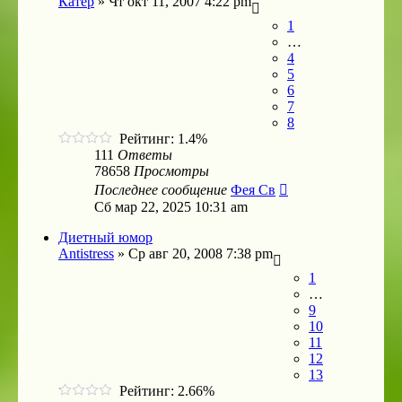
Катер
»
Чт окт 11, 2007 4:22 pm
1
…
4
5
6
7
8
Рейтинг: 1.4%
111
Ответы
78658
Просмотры
Последнее сообщение
Фея Св
Сб мар 22, 2025 10:31 am
Диетный юмор
Antistress
»
Ср авг 20, 2008 7:38 pm
1
…
9
10
11
12
13
Рейтинг: 2.66%