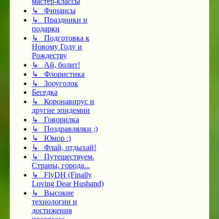
мастер-классы
↳ Финансы
↳ Праздники и
подарки
↳ Подготовка к
Новому Году и
Рождеству
↳ Ай, болит!
↳ Флористика
↳ Зооуголок
Беседка
↳ Коронавирус и
другие эпидемии
↳ Говорилка
↳ Поздравлялки ;)
↳ Юмор :)
↳ Флай, отдыхай!
↳ Путешествуем.
Страны, города...
↳ FlyDH (Finally
Loving Dear Husband)
↳ Высокие
технологии и
достижения