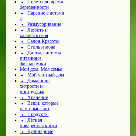
↳ Полеты во время
беременности
↳ Парение с детьми
;)
↳ Размусоривание
↳ Любить и
баловать себя
↳ Салон Красоты
↳ Стиль и мода
↳ Диеты, системы
питания и
физнагрузки
Мой дом. Моя семья
↳ Мой уютный дом
↳ Домашние
хитрости и
инструктаж
↳ Хранение
↳ Вещи, которые
нам помогают
↳ Продукты
↳ Лётная
поваренная книга
↳ Кулинарные