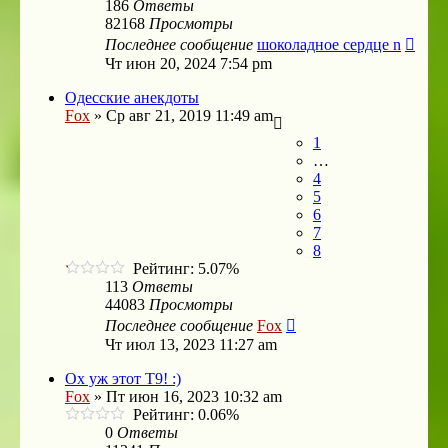
186
Ответы
82168
Просмотры
Последнее сообщение
шоколадное сердце n
Чт июн 20, 2024 7:54 pm
Одесские анекдоты
Fox
»
Ср авг 21, 2019 11:49 am
1
…
4
5
6
7
8
Рейтинг: 5.07%
113
Ответы
44083
Просмотры
Последнее сообщение
Fox
Чт июл 13, 2023 11:27 am
Ох уж этот Т9! :)
Fox
»
Пт июн 16, 2023 10:32 am
Рейтинг: 0.06%
0
Ответы