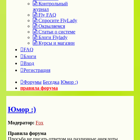
Контрольный
журнал
Fly FAQ
Спросите FlyLady
Окрыляемся
Статьи о системе
Блоги Flylady
Курсы и магазин
FAQ
Блоги
Вход
Регистрация
Форумы
Беседка
Юмор :)
правила форума
Юмор :)
Модератор:
Fox
Правила форума
Просьба не писать ответом на различные анекдоты,