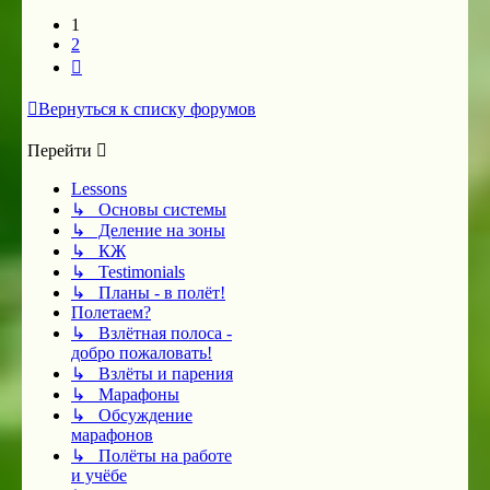
1
2
След.
Вернуться к списку форумов
Перейти
Lessons
↳ Основы системы
↳ Деление на зоны
↳ КЖ
↳ Testimonials
↳ Планы - в полёт!
Полетаем?
↳ Взлётная полоса -
добро пожаловать!
↳ Взлёты и парения
↳ Марафоны
↳ Обсуждение
марафонов
↳ Полёты на работе
и учёбе