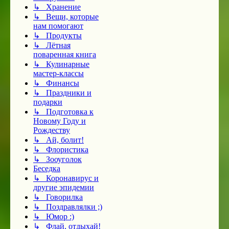
↳ Хранение
↳ Вещи, которые
нам помогают
↳ Продукты
↳ Лётная
поваренная книга
↳ Кулинарные
мастер-классы
↳ Финансы
↳ Праздники и
подарки
↳ Подготовка к
Новому Году и
Рождеству
↳ Ай, болит!
↳ Флористика
↳ Зооуголок
Беседка
↳ Коронавирус и
другие эпидемии
↳ Говорилка
↳ Поздравлялки ;)
↳ Юмор :)
↳ Флай, отдыхай!