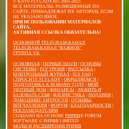
© КЛУБ FLYLADY.RU 2001-2025
ВСЕ МАТЕРИАЛЫ, РАЗМЕЩЕННЫЕ НА
САЙТЕ, ПРИНАДЛЕЖАТ ИХ АВТОРАМ, ЕСЛИ
НЕ УКАЗАНО ИНОЕ.
ПРИ ИСПОЛЬЗОВАНИИ МАТЕРИАЛОВ
САЙТА,
АКТИВНАЯ ССЫЛКА ОБЯЗАТЕЛЬНА!
ОСНОВНОЙ TELEGRAM-КАНАЛ
TELEGRAM-КАНАЛ "ВАЖНОЕ"
ГРУППА VK
ОСНОВНАЯ
|
ПЕРВЫЕ ШАГИ
|
ОСНОВЫ
СИСТЕМЫ
|
FLY УРОКИ
|
РАССЫЛКА
|
КОНТРОЛЬНЫЙ ЖУРНАЛ
|
FLY FAQ
|
СПРОСИТЕ FLYLADY
|
ОКРЫЛЯЕМСЯ
|
ПОДГОТОВКА К НОВОМУ ГОДУ
|
МОЙ
УЮТНЫЙ ДОМ
|
ФИНАНСЫ
|
ЛЮБИТЬ И
БАЛОВАТЬ СЕБЯ
|
ФЛОРИСТИКА
|
ПОДАРКИ
|
ДОМАШНИЕ ХИТРОСТИ
|
ОТЗЫВЫ,
ВПЕЧАТЛЕНИЯ
|
ФОРУМ
|
БЛАГОДАРНОСТИ
|
РЕКЛАМОДАТЕЛЯМ
СОЗДАНО НА ОСНОВЕ
PHPBB
® FORUM
SOFTWARE © PHPBB LIMITED
МОДЫ И РАСШИРЕНИЯ PHPBB