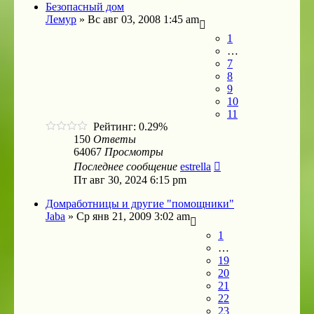
Безопасный дом
Лемур
»
Вс авг 03, 2008 1:45 am
1
…
7
8
9
10
11
Рейтинг: 0.29%
150
Ответы
64067
Просмотры
Последнее сообщение
estrella
Пт авг 30, 2024 6:15 pm
Домработницы и другие "помощники"
Jaba
»
Ср янв 21, 2009 3:02 am
1
…
19
20
21
22
23