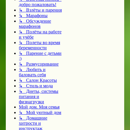
добро пожаловать!
↳ Взлёты и парения
↳ Марафоны
↳ Обсуждение
марафонов
↳ Полёты на работе
и учёбе
↳ Полеты во время
беременности
↳ Парение с детьми
;)
↳ Размусоривание
↳ Любить и
баловать себя
↳ Салон Красоты
↳ Стиль и мода
↳ Диеты, системы
питания и
физнагрузки
Мой дом. Моя семья
↳ Мой уютный дом
↳ Домашние
хитрости и
инструктаж