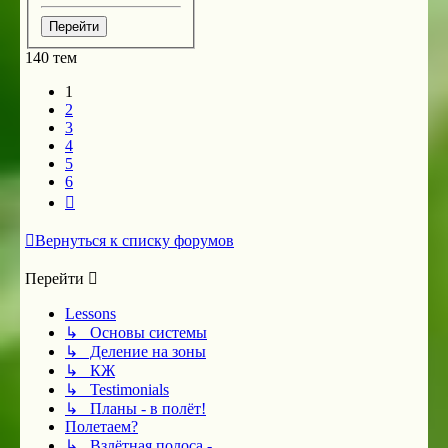
140 тем
1
2
3
4
5
6
След.
Вернуться к списку форумов
Перейти
Lessons
↳ Основы системы
↳ Деление на зоны
↳ КЖ
↳ Testimonials
↳ Планы - в полёт!
Полетаем?
↳ Взлётная полоса -