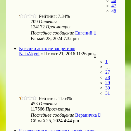
46
47
48
Рейтинг: 7.34%
709
Ответы
124172
Просмотры
Последнее сообщение
Евгений
Вт май 28, 2024 7:32 pm
Красиво жить не запретишь
NataAkyol
»
Пт окт 21, 2016 11:26 pm
1
…
27
28
29
30
31
Рейтинг: 11.63%
453
Ответы
117566
Просмотры
Последнее сообщение
Вераничка
Сб май 25, 2024 4:44 pm
Развлечения в загородом доме/на даче