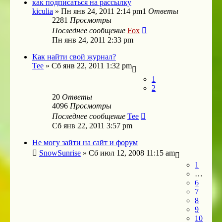
как подписаться на рассылку
kiculia
»
Пн янв 24, 2011 2:14 pm
1
Ответы
2281
Просмотры
Последнее сообщение
Fox
Пн янв 24, 2011 2:33 pm
Как найти свой журнал?
Tee
»
Сб янв 22, 2011 1:32 pm
1
2
20
Ответы
4096
Просмотры
Последнее сообщение
Tee
Сб янв 22, 2011 3:57 pm
Не могу зайти на сайт и форум
SnowSunrise
»
Сб июл 12, 2008 11:15 am
1
…
6
7
8
9
10