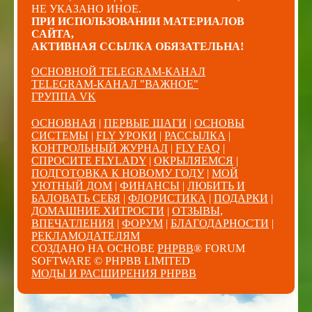
НЕ УКАЗАНО ИНОЕ.
ПРИ ИСПОЛЬЗОВАНИИ МАТЕРИАЛОВ
САЙТА,
АКТИВНАЯ ССЫЛКА ОБЯЗАТЕЛЬНА!
ОСНОВНОЙ TELEGRAM-КАНАЛ
TELEGRAM-КАНАЛ "ВАЖНОЕ"
ГРУППА VK
ОСНОВНАЯ
|
ПЕРВЫЕ ШАГИ
|
ОСНОВЫ
СИСТЕМЫ
|
FLY УРОКИ
|
РАССЫЛКА
|
КОНТРОЛЬНЫЙ ЖУРНАЛ
|
FLY FAQ
|
СПРОСИТЕ FLYLADY
|
ОКРЫЛЯЕМСЯ
|
ПОДГОТОВКА К НОВОМУ ГОДУ
|
МОЙ
УЮТНЫЙ ДОМ
|
ФИНАНСЫ
|
ЛЮБИТЬ И
БАЛОВАТЬ СЕБЯ
|
ФЛОРИСТИКА
|
ПОДАРКИ
|
ДОМАШНИЕ ХИТРОСТИ
|
ОТЗЫВЫ,
ВПЕЧАТЛЕНИЯ
|
ФОРУМ
|
БЛАГОДАРНОСТИ
|
РЕКЛАМОДАТЕЛЯМ
СОЗДАНО НА ОСНОВЕ
PHPBB
® FORUM
SOFTWARE © PHPBB LIMITED
МОДЫ И РАСШИРЕНИЯ PHPBB