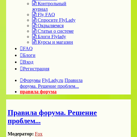
Контрольный
журнал
Fly FAQ
Спросите FlyLady
Окрыляемся
Статьи о системе
Блоги Flylady
Курсы и магазин
FAQ
Блоги
Вход
Регистрация
Форумы
FlyLady.ru
Правила
форума. Решение проблем...
правила форума
Правила форума. Решение
проблем...
Модератор:
Fox