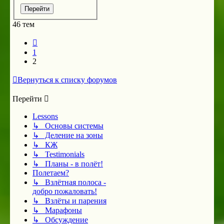
46 тем
Пред.
1
2
Вернуться к списку форумов
Перейти
Lessons
↳ Основы системы
↳ Деление на зоны
↳ КЖ
↳ Testimonials
↳ Планы - в полёт!
Полетаем?
↳ Взлётная полоса -
добро пожаловать!
↳ Взлёты и парения
↳ Марафоны
↳ Обсуждение