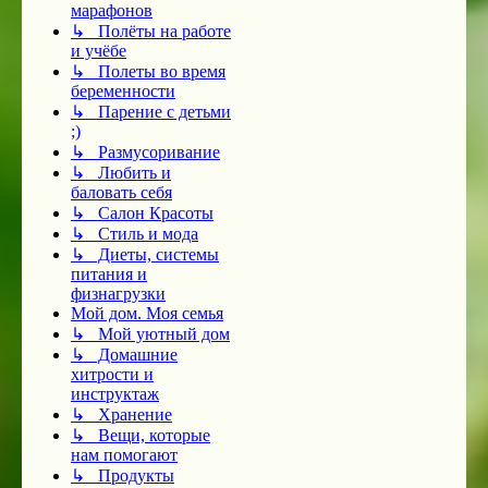
марафонов
↳ Полёты на работе
и учёбе
↳ Полеты во время
беременности
↳ Парение с детьми
;)
↳ Размусоривание
↳ Любить и
баловать себя
↳ Салон Красоты
↳ Стиль и мода
↳ Диеты, системы
питания и
физнагрузки
Мой дом. Моя семья
↳ Мой уютный дом
↳ Домашние
хитрости и
инструктаж
↳ Хранение
↳ Вещи, которые
нам помогают
↳ Продукты