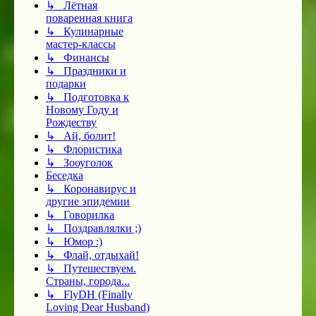
↳ Лётная
поваренная книга
↳ Кулинарные
мастер-классы
↳ Финансы
↳ Праздники и
подарки
↳ Подготовка к
Новому Году и
Рождеству
↳ Ай, болит!
↳ Флористика
↳ Зооуголок
Беседка
↳ Коронавирус и
другие эпидемии
↳ Говорилка
↳ Поздравлялки ;)
↳ Юмор :)
↳ Флай, отдыхай!
↳ Путешествуем.
Страны, города...
↳ FlyDH (Finally
Loving Dear Husband)