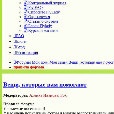
Контрольный журнал
Fly FAQ
Спросите FlyLady
Окрыляемся
Статьи о системе
Блоги Flylady
Курсы и магазин
FAQ
Блоги
Вход
Регистрация
Форумы
Мой дом. Моя семья
Вещи, которые нам помо
правила форума
Вещи, которые нам помогают
Модераторы:
Аленка Иванова
,
Fox
Правила форума
Уважаемые посетители!
У нас очень популярный форум и многие распостранители или 