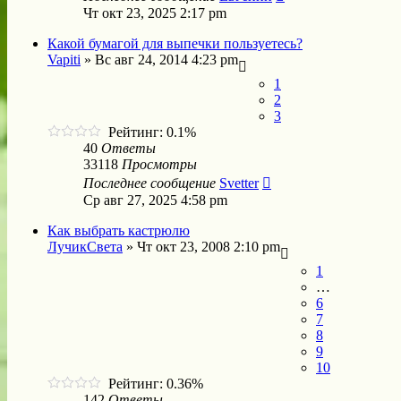
Чт окт 23, 2025 2:17 pm
Какой бумагой для выпечки пользуетесь?
Vapiti
»
Вс авг 24, 2014 4:23 pm
1
2
3
Рейтинг: 0.1%
40
Ответы
33118
Просмотры
Последнее сообщение
Svetter
Ср авг 27, 2025 4:58 pm
Как выбрать кастрюлю
ЛучикСвета
»
Чт окт 23, 2008 2:10 pm
1
…
6
7
8
9
10
Рейтинг: 0.36%
142
Ответы