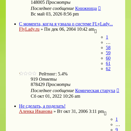
148005
Просмотры
Последнее сообщение
Книжница
Вс май 03, 2026 8:56 pm
С момента, когда я узнала о системе FLyLady...
FlyLady.ru
»
Пн дек 06, 2004 10:42 am
1
…
58
59
60
61
62
Рейтинг: 5.4%
919
Ответы
878429
Просмотры
Последнее сообщение
Комическая старуха
Сб окт 01, 2022 10:26 am
Не сделать, а поделать!
Аленка Иванова
»
Вт окт 31, 2006 3:11 pm
1
…
9