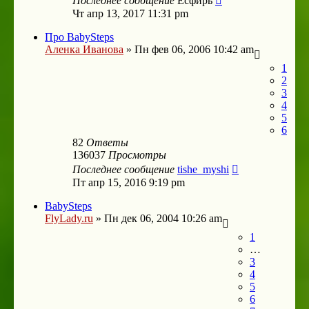
Последнее сообщение
Есфирь
Чт апр 13, 2017 11:31 pm
Про BabySteps
Аленка Иванова
»
Пн фев 06, 2006 10:42 am
1
2
3
4
5
6
82
Ответы
136037
Просмотры
Последнее сообщение
tishe_myshi
Пт апр 15, 2016 9:19 pm
BabySteps
FlyLady.ru
»
Пн дек 06, 2004 10:26 am
1
…
3
4
5
6