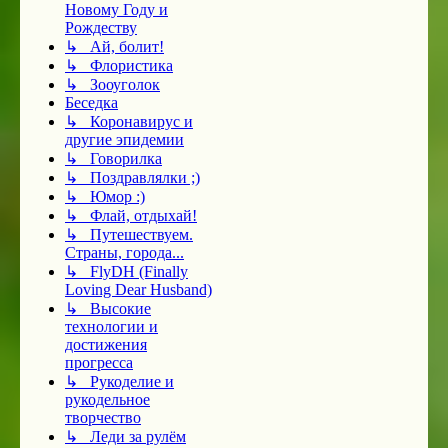
Новому Году и
Рождеству
↳ Ай, болит!
↳ Флористика
↳ Зооуголок
Беседка
↳ Коронавирус и
другие эпидемии
↳ Говорилка
↳ Поздравлялки ;)
↳ Юмор :)
↳ Флай, отдыхай!
↳ Путешествуем.
Страны, города...
↳ FlyDH (Finally
Loving Dear Husband)
↳ Высокие
технологии и
достижения
прогресса
↳ Рукоделие и
рукодельное
творчество
↳ Леди за рулём