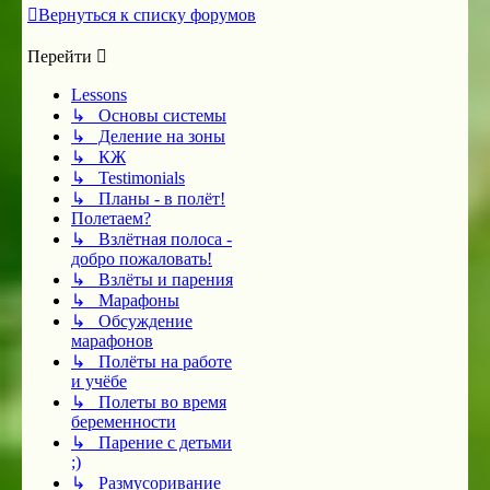
Вернуться к списку форумов
Перейти
Lessons
↳ Основы системы
↳ Деление на зоны
↳ КЖ
↳ Testimonials
↳ Планы - в полёт!
Полетаем?
↳ Взлётная полоса -
добро пожаловать!
↳ Взлёты и парения
↳ Марафоны
↳ Обсуждение
марафонов
↳ Полёты на работе
и учёбе
↳ Полеты во время
беременности
↳ Парение с детьми
;)
↳ Размусоривание