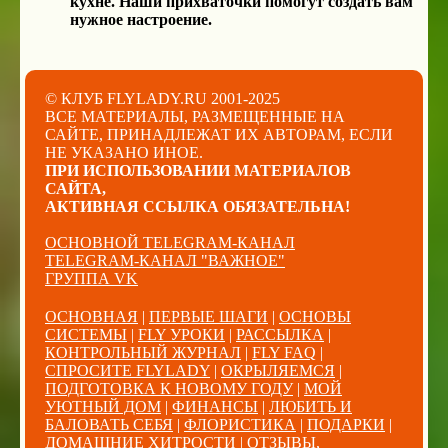
кухне. Наши прихваточки помогут создать вам
нужное настроение.
© КЛУБ FLYLADY.RU 2001-2025
ВСЕ МАТЕРИАЛЫ, РАЗМЕЩЕННЫЕ НА
САЙТЕ, ПРИНАДЛЕЖАТ ИХ АВТОРАМ, ЕСЛИ
НЕ УКАЗАНО ИНОЕ.
ПРИ ИСПОЛЬЗОВАНИИ МАТЕРИАЛОВ
САЙТА,
АКТИВНАЯ ССЫЛКА ОБЯЗАТЕЛЬНА!
ОСНОВНОЙ TELEGRAM-КАНАЛ
TELEGRAM-КАНАЛ "ВАЖНОЕ"
ГРУППА VK
ОСНОВНАЯ
|
ПЕРВЫЕ ШАГИ
|
ОСНОВЫ
СИСТЕМЫ
|
FLY УРОКИ
|
РАССЫЛКА
|
КОНТРОЛЬНЫЙ ЖУРНАЛ
|
FLY FAQ
|
СПРОСИТЕ FLYLADY
|
ОКРЫЛЯЕМСЯ
|
ПОДГОТОВКА К НОВОМУ ГОДУ
|
МОЙ
УЮТНЫЙ ДОМ
|
ФИНАНСЫ
|
ЛЮБИТЬ И
БАЛОВАТЬ СЕБЯ
|
ФЛОРИСТИКА
|
ПОДАРКИ
|
ДОМАШНИЕ ХИТРОСТИ
|
ОТЗЫВЫ,