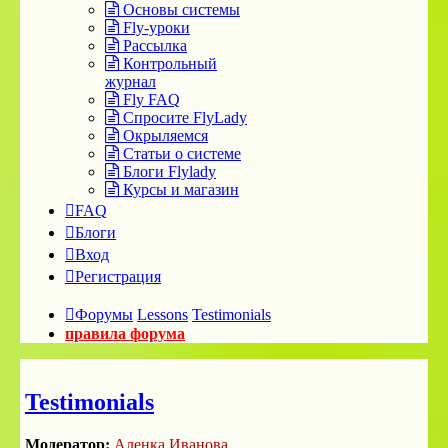
Основы системы
Fly-уроки
Рассылка
Контрольный
журнал
Fly FAQ
Спросите FlyLady
Окрыляемся
Статьи о системе
Блоги Flylady
Курсы и магазин
FAQ
Блоги
Вход
Регистрация
Форумы
Lessons
Testimonials
правила форума
Testimonials
Модератор:
Аленка Иванова