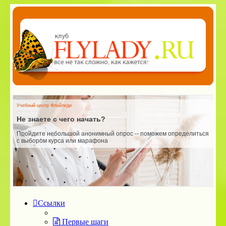
Учебный центр Флайледи
У
Не знаете с чего начать?
Пройдите небольшой анонимный опрос -- поможем определиться
Ш
с выбором курса или марафона
и
п
Ссылки
Первые шаги