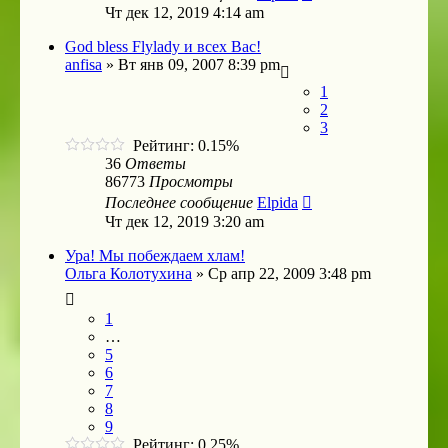
Чт дек 12, 2019 4:14 am
God bless Flylady и всех Вас!
anfisa
»
Вт янв 09, 2007 8:39 pm
1
2
3
Рейтинг: 0.15%
36
Ответы
86773
Просмотры
Последнее сообщение
Elpida
Чт дек 12, 2019 3:20 am
Ура! Мы побеждаем хлам!
Ольга Колотухина
»
Ср апр 22, 2009 3:48 pm
1
…
5
6
7
8
9
Рейтинг: 0.25%