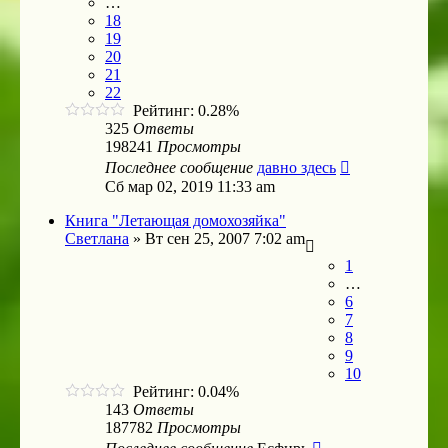
…
18
19
20
21
22
Рейтинг: 0.28%
325
Ответы
198241
Просмотры
Последнее сообщение
давно здесь
Сб мар 02, 2019 11:33 am
Книга "Летающая домохозяйка"
Светлана
»
Вт сен 25, 2007 7:02 am
1
…
6
7
8
9
10
Рейтинг: 0.04%
143
Ответы
187782
Просмотры