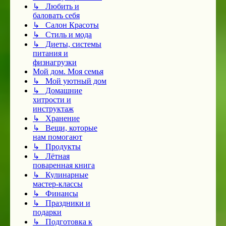
↳ Любить и
баловать себя
↳ Салон Красоты
↳ Стиль и мода
↳ Диеты, системы
питания и
физнагрузки
Мой дом. Моя семья
↳ Мой уютный дом
↳ Домашние
хитрости и
инструктаж
↳ Хранение
↳ Вещи, которые
нам помогают
↳ Продукты
↳ Лётная
поваренная книга
↳ Кулинарные
мастер-классы
↳ Финансы
↳ Праздники и
подарки
↳ Подготовка к