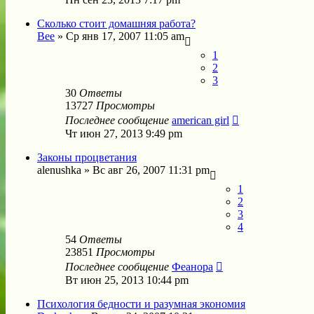
Сколько стоит домашняя работа?
Bee
»
Ср янв 17, 2007 11:05 am
1
2
3
30
Ответы
13727
Просмотры
Последнее сообщение
american girl
Чт июн 27, 2013 9:49 pm
Законы процветания
alenushka
»
Вс авг 26, 2007 11:31 pm
1
2
3
4
54
Ответы
23851
Просмотры
Последнее сообщение
Феанора
Вт июн 25, 2013 10:44 pm
Психология бедности и разумная экономия