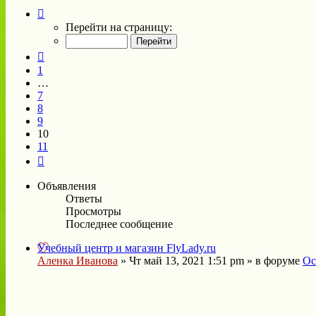
Страница
10
Перейти на страницу:
из
11
Пред.
1
…
7
8
9
10
11
След.
Объявления
Ответы
Просмотры
Последнее сообщение
Учебный центр и магазин FlyLady.ru
Аленка Иванова
»
Чт май 13, 2021 1:51 pm
» в форуме
Ос