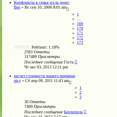
Конфликты в семье из-за денег
Bee
»
Вс сен 10, 2006 8:01 am
1
…
169
170
171
172
173
Рейтинг: 1.18%
2593
Ответы
317489
Просмотры
Последнее сообщение
Гость
Чт окт 03, 2013 12:11 pm
расчет стоимости вашего времени
nicy
»
Сб апр 09, 2011 11:43 am
1
2
3
30
Ответы
7469
Просмотры
Последнее сообщение
Бензопила
Пн сен 23, 2013 7:17 pm