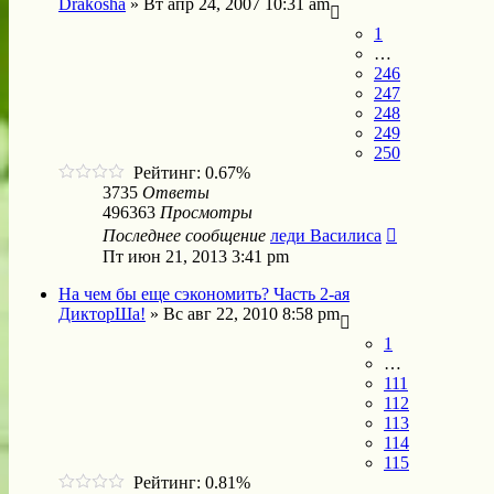
Drakosha
»
Вт апр 24, 2007 10:31 am
1
…
246
247
248
249
250
Рейтинг: 0.67%
3735
Ответы
496363
Просмотры
Последнее сообщение
леди Василиса
Пт июн 21, 2013 3:41 pm
На чем бы еще сэкономить? Часть 2-ая
ДикторШа!
»
Вс авг 22, 2010 8:58 pm
1
…
111
112
113
114
115
Рейтинг: 0.81%