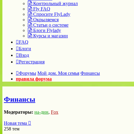
Контрольный журнал
Fly FAQ
Спросите FlyLady
Окрыляемся
Статьи о системе
Блоги Flylady
Курсы и магазин
FAQ
Блоги
Вход
Регистрация
Форумы
Мой дом. Моя семья
Финансы
правила форума
Финансы
Модераторы:
на-дин
,
Fox
Новая тема
258 тем