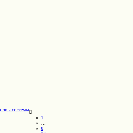
новы системы
1
…
9