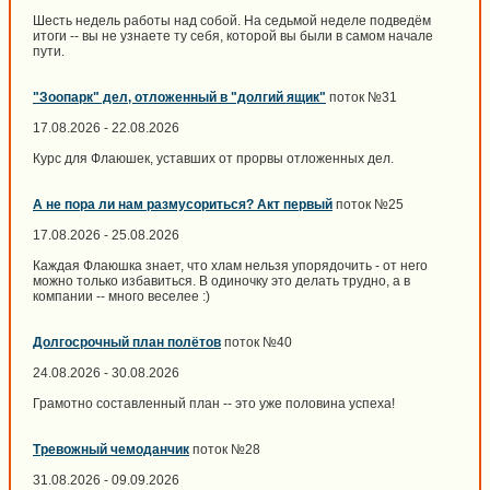
Шесть недель работы над собой. На седьмой неделе подведём
итоги -- вы не узнаете ту себя, которой вы были в самом начале
пути.
"Зоопарк" дел, отложенный в "долгий ящик"
поток №31
17.08.2026 - 22.08.2026
Курс для Флаюшек, уставших от прорвы отложенных дел.
А не пора ли нам размусориться? Акт первый
поток №25
17.08.2026 - 25.08.2026
Каждая Флаюшка знает, что хлам нельзя упорядочить - от него
можно только избавиться. В одиночку это делать трудно, а в
компании -- много веселее :)
Долгосрочный план полётов
поток №40
24.08.2026 - 30.08.2026
Грамотно составленный план -- это уже половина успеха!
Тревожный чемоданчик
поток №28
31.08.2026 - 09.09.2026