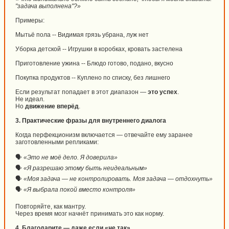
"задача выполнена"?»
Примеры:
Мытьё пола -- Видимая грязь убрана, луж нет
Уборка детской -- Игрушки в коробках, кровать застелена
Приготовление ужина -- Блюдо готово, подано, вкусно
Покупка продуктов -- Куплено по списку, без лишнего
Если результат попадает в этот диапазон —
это успех
.
Не идеал.
Но
движение вперёд
.
3. Практические фразы для внутреннего диалога
Когда перфекционизм включается — отвечайте ему заранее
заготовленными репликами:
🗣️
«Это не моё дело. Я доверила»
🗣️
«Я разрешаю этому быть неидеальным»
🗣️
«Моя задача — не контролировать. Моя задача — отдохнуть»
🗣️
«Я выбрала покой вместо контроля»
Повторяйте, как мантру.
Через время мозг начнёт принимать это как норму.
4. Благодарите — даже если «не так»