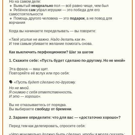
Но на самом деле:
🔹 Вымытый
неидеально
пол — всё равно чище, чем был
🔹 Ребёнок
сам
убрал игрушки — это победа для его
самостоятельности
🔹 Помощь другого человека — это
подарок
, а не повод для
ворчания
Когда вы начинаете переделывать — вы говорите:
«Твоё усилие не важно. Надо делать как я».
И тем самым убиваете желание помогать снова.
Как выключить перфекционизм? Шаг за шагом
1. Скажите себе: «Пусть будет сделано по-другому. Но не мной»
Эта фраза — ваш щит.
Повторяйте её вслух или про себя:
🗣️
«Пусть будет сделано по-другому.
Но не мной.
Я снимаю с себя ответственность.
И это — хорошо».
Вы не отказываетесь от порядка.
Вы выбираете
свободу от бремени
.
2. Заранее определите: что для вас — «достаточно хорошо»?
Перед тем как делегировать, спросите себя:
«Что минимально должно быть сделано, чтобы я могла сказать: