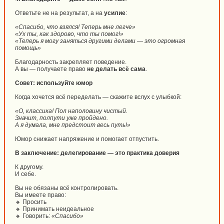
Ответьте не на результат, а на
усилие
:
«Спасибо, что взялся! Теперь мне легче»
«Ух ты, как здорово, что ты помог!»
«Теперь я могу заняться другими делами — это огромная
помощь»
Благодарность закрепляет поведение.
А вы — получаете право
не делать всё сама
.
Совет: используйте юмор
Когда хочется всё переделать — скажите вслух с улыбкой:
«О, классика! Пол наполовину чистый.
Значит, полпути уже пройдено.
А я думала, мне предстоит весь путь!»
Юмор снижает напряжение и помогает отпустить.
В заключение: делегирование — это практика доверия
К другому.
И себе.
Вы не обязаны всё контролировать.
Вы имеете право:
🔸 Просить
🔸 Принимать неидеальное
🔸 Говорить:
«Спасибо»