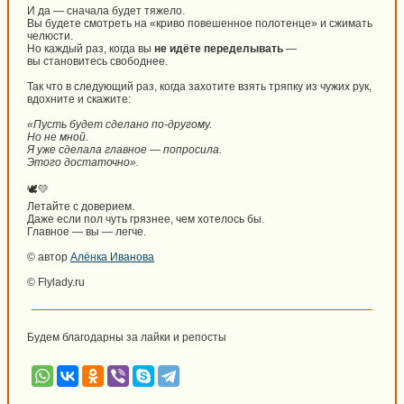
И да — сначала будет тяжело.
Вы будете смотреть на «криво повешенное полотенце» и сжимать
челюсти.
Но каждый раз, когда вы
не идёте переделывать
—
вы становитесь свободнее.
Так что в следующий раз, когда захотите взять тряпку из чужих рук,
вдохните и скажите:
«Пусть будет сделано по-другому.
Но не мной.
Я уже сделала главное — попросила.
Этого достаточно».
🕊️💛
Летайте с доверием.
Даже если пол чуть грязнее, чем хотелось бы.
Главное — вы — легче.
© автор
Алёнка Иванова
© Flylady.ru
Будем благодарны за лайки и репосты