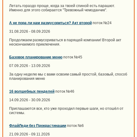
Летать гораздо проще, когда за твоей спиной есть парашют.
Именно для этого собирается "Тревожный чемоданчик".
А не пора ли нам размусориться? Акт второй
поток №24
31.08.2026 - 08.09.2026
Продолжаем размусориваться в парящей компании! Второй акт
нескончаемого приключения.
Базовое планирование меню
поток №45
07.09.2026 - 13.09.2026
За одну неделю мы с вами освоим самый простой, базовый, способ
планирования меню
16 волшебных пенделей
поток №46
14.09.2026 - 30.09.2026
Приглашаются все, кто уже проходил первые шаги, но отошёл от
системы.
ФлайЛеди без Прокрастинации
поток №6
21.09.2026 - 09.11.2026