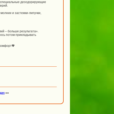
специальные дезодорирующие
терий.
 молнии и застежки-липучки,
ий – больше результата».
лось потом прикладывать
 комфорт💖
дач
»»