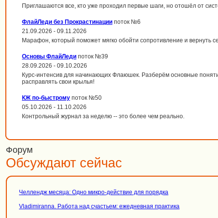
Приглашаются все, кто уже проходил первые шаги, но отошёл от сис
ФлайЛеди без Прокрастинации
поток №6
21.09.2026 - 09.11.2026
Марафон, который поможет мягко обойти сопротивление и вернуть с
Основы ФлайЛеди
поток №39
28.09.2026 - 09.10.2026
Курс-интенсив для начинающих Флаюшек. Разберём основные поняти
расправлять свои крылья!
КЖ по-быстрому
поток №50
05.10.2026 - 11.10.2026
Контрольный журнал за неделю -- это более чем реально.
Форум
Обсуждают сейчас
Челлендж месяца: Одно микро-действие для порядка
Vladimiranna. Работа над счастьем: ежедневная практика