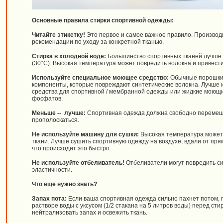
Основные правила стирки спортивной одежды:
Читайте этикетку!
Это первое и самое важное правило. Производи
рекомендации по уходу за конкретной тканью.
Стирка в холодной воде:
Большинство спортивных тканей лучше в
(30°C). Высокая температура может повредить волокна и привест
Используйте специальное моющее средство:
Обычные порошки 
компоненты, которые повреждают синтетические волокна. Лучше
средства для спортивной / мембранной одежды или жидкие моющи
фосфатов.
Меньше -- лучше:
Спортивная одежда должна свободно перемеща
прополоскаться.
Не используйте машину для сушки:
Высокая температура может 
ткани. Лучше сушить спортивную одежду на воздухе, вдали от пря
что происходит это быстро.
Не используйте отбеливатель!
Отбеливатели могут повредить си
эластичности.
Что еще нужно знать?
Запах пота:
Если ваша спортивная одежда сильно пахнет потом, 
растворе воды с уксусом (1/2 стакана на 5 литров воды) перед сти
нейтрализовать запах и освежить ткань.