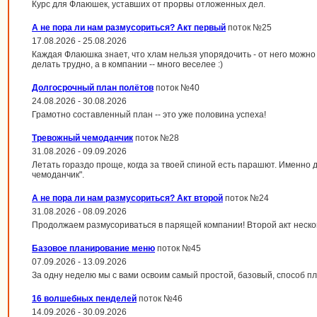
Курс для Флаюшек, уставших от прорвы отложенных дел.
А не пора ли нам размусориться? Акт первый
поток №25
17.08.2026 - 25.08.2026
Каждая Флаюшка знает, что хлам нельзя упорядочить - от него можно 
делать трудно, а в компании -- много веселее :)
Долгосрочный план полётов
поток №40
24.08.2026 - 30.08.2026
Грамотно составленный план -- это уже половина успеха!
Тревожный чемоданчик
поток №28
31.08.2026 - 09.09.2026
Летать гораздо проще, когда за твоей спиной есть парашют. Именно 
чемоданчик".
А не пора ли нам размусориться? Акт второй
поток №24
31.08.2026 - 08.09.2026
Продолжаем размусориваться в парящей компании! Второй акт неско
Базовое планирование меню
поток №45
07.09.2026 - 13.09.2026
За одну неделю мы с вами освоим самый простой, базовый, способ 
16 волшебных пенделей
поток №46
14.09.2026 - 30.09.2026