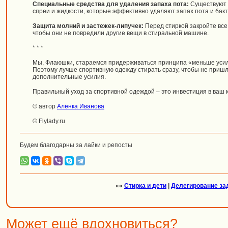
Специальные средства для удаления запаха пота:
Существуют 
спреи и жидкости, которые эффективно удаляют запах пота и бак
Защита молний и застежек-липучек:
Перед стиркой закройте все
чтобы они не повредили другие вещи в стиральной машине.
* * *
Мы, Флаюшки, стараемся придерживаться принципа «меньше усил
Поэтому лучше спортивную одежду стирать сразу, чтобы не приш
дополнительные усилия.
Правильный уход за спортивной одеждой – это инвестиция в ваш
© автор
Алёнка Иванова
© Flylady.ru
Будем благодарны за лайки и репосты
««
Стирка и дети
|
Делегирование за
Может ещё вдохновиться?